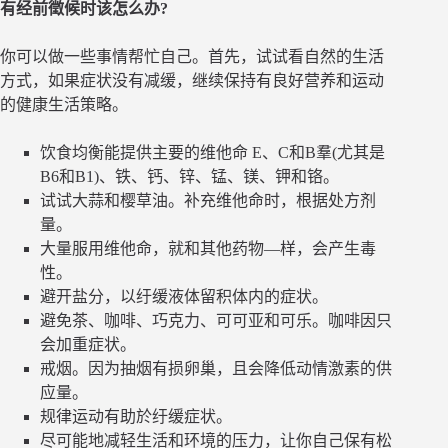
有经前徵候时该怎么办?
你可以做一些事情帮忙自己。首先，试试看自然的生活
方式，如果症状没有减缓，继续保持有良好营养和运动
的健康生活策略。
饮食均衡能提供主要的维他命 E、C和B羣(尤其是
B6和B1)、铁、钙、锌、锰、镁、钾和铬。
试试大蒜和樱草油。补充维他命时，根据处方剂
量。
大量服用维他命，就和其他药物—样，会产生毒
性。
避开盐分，以纡缓液体留积体内的症状。
避免茶、咖啡、巧克力、可可亚和可乐。咖啡因只
会加重症状。
戒烟。因为抽烟有损卵巢，且会降低动情激素的供
应量。
规律运动有助於纡缓症状。
尽可能地减轻生活和环境的压力，让你自己保有松