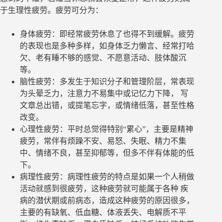
于生理性疲劳。疲劳可分为：
身体疲劳：即经常疲劳休息了也得不到缓解。疲劳
的表现也是多种多样，如身体乏力懒言、经常打哈
欠、老有睡不够的感觉、不愿意活动、肢体酸沉
等。
脑性疲劳：多发生于知识分子和管理阶层，常表现
为头晕乏力，注意力不易集中或记忆力下降， 写
文章总出错，或提笔忘字，或情绪低落，甚至性格
改变。
心理性疲劳：平时总觉得特别“累心”，主要是精神
疲劳，常伴有烦躁不安、易怒、失眠、精力不集
中、情绪不良，甚至抑郁等，但多不伴有体能的低
下。
病理性疲劳：病理性疲劳的特点是如果一个人稍做
活动就感到很疲劳，这种疲劳就可能属于各种 疾
病的潜伏期或前病态，造成这种疲劳的原因很多，
主要的有缺氧、低血糖、体液丢失、电解质不平