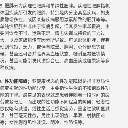
5.
肥胖
分为病理性肥胖和单纯性肥胖。病理性肥胖指机
体因疾病所引发的肥胖，特别是内分泌紊乱疾病，如皮
质醇增多症，或因某些疾病服用激素所致的肥胖等等。
单纯性肥胖并非由于疾病引起，但其发生率却很高。主
要因饮食不当、运动不足、情志失调或持续的压力过
大，以及家族遗传等因素所导致。可见形体肥胖，伴有
动则气短、乏力，或伴有眩晕、胸闷，心悸健忘等征
候，甚至还可合并临界高血压状态、糖耐量减低等情
况，甚至可能引发代谢综合征、高血压病或糖尿病等多
种疾病。
6.
性功能障碍
；亚健康状态的性功能障碍是指非器质性
病变引起的性功能异常，主要指性生活的不和谐或性功
能的下降。最常见的表现就是患者伴随着一段时间的疲
劳或紧张后，而出现的性功能不同程度的障碍：轻者性
欲仅略有减退，或性生活后感觉疲劳，重者性欲明显减
退、甚至毫无性欲，男性出现阳痿、早泄、射精困难
等；女性则可见性淡漠、阴冷、性恐惧等。