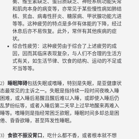
衡、维生素缺乏、蛋白质缺乏、神经系统功能失常
和肌肉本身的病变等，亦常见于某些慢性病如肺结
核、贫血、病毒性肝炎、糖尿病、甲状腺功能亢进
等等。这种疲劳的特点是多伴有体能的下降，经过
休息后亦不易恢复。此外，常伴有其他疾病的症
状。
综合性疲劳：这种疲劳由于综合了上述疲劳的成
因，因而其临床表现复杂，与人们不合理的生活方
式有关，如生活节律、饮食的结构、运动的不足或
不当等等。
2）
睡眠障碍
包括失眠或嗜睡，特别是失眠，是亚健康状
态最常见的主诉之一。失眠是指持续一段时间夜晚入睡
困难，或入睡后易醒且醒后难以入睡，或即使入睡后仍
乱梦纷纭等，或者入睡后第二天早上过早地醒来再难入
睡等。嗜睡则是指经常困乏欲眠，睡眠时间多却总是困
倦、昏昏欲睡，甚至阵发性睡眠。
3）
食欲不振没胃口
，吃什么都不香，或者根本就不想