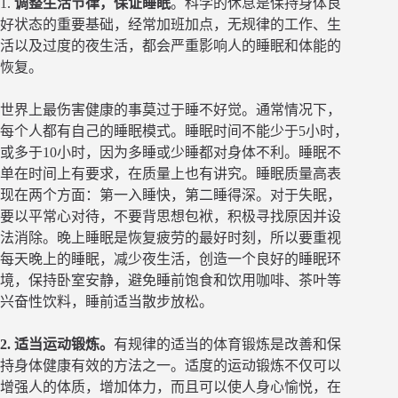
1.
调整生活节律，保证睡眠
。科学的休息是保持身体良
好状态的重要基础，经常加班加点，无规律的工作、生
活以及过度的夜生活，都会严重影响人的睡眠和体能的
恢复。
世界上最伤害健康的事莫过于睡不好觉。通常情况下，
每个人都有自己的睡眠模式。睡眠时间不能少于5小时，
或多于10小时，因为多睡或少睡都对身体不利。睡眠不
单在时间上有要求，在质量上也有讲究。睡眠质量高表
现在两个方面：第一入睡快，第二睡得深。对于失眠，
要以平常心对待，不要背思想包袱，积极寻找原因并设
法消除。晚上睡眠是恢复疲劳的最好时刻，所以要重视
每天晚上的睡眠，减少夜生活，创造一个良好的睡眠环
境，保持卧室安静，避免睡前饱食和饮用咖啡、茶叶等
兴奋性饮料，睡前适当散步放松。
2. 适当运动锻炼。
有规律的适当的体育锻炼是改善和保
持身体健康有效的方法之一。适度的运动锻炼不仅可以
增强人的体质，增加体力，而且可以使人身心愉悦，在