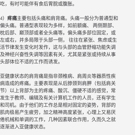
吃，有时可能伴有食后胃脘或腹胀。
4）
疼痛
主要包括头痛和肩背痛。头痛一般分为普通型和
偏头痛。普通型表现较为多样，如前额痛、 两侧颞部、
枕后部、巅顶部或者全头痛等。偏头痛多部位固定，或
左或右，并多局限于头部一侧， 往往在紧张、焦虑或生
活节律发生变化时发作，这与头部的血管舒缩功能失调
及神经兴奋性失调等因素有关，尤其是紧张或持续从事
头部体位不适的工作而诱发。
亚健康状态的肩背痛是指非颈椎病、肩周炎等器质性疾
病造成的疼痛。主要表现是从后脖颈到肩胛（包括肩关
节）以上背部为主的疼痛、酸沉、僵硬不适的感觉，常
发生于教师、编辑及有关计算机工作的人员，还有学生
和司机。由于他们的工作总是相对固定的姿势，背部的
肌肉极易产生疲劳，加之精神高度紧张，心理上又易厌
倦机械和单调的工作，几种因素联合作用，久而久之就
逐渐进入亚健康状态。