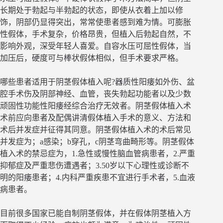
长期处于勃起与半勃起的状态，即使从衣着上加以修
饰，阴部仍显得突出，常常使患者感到难为情。可膨胀
性假体，手术复杂，价格昂贵，但植入后勃起自然，不
影响外观，深受年轻人喜爱。自容水压可屈性假体，当
加压后，硬度可与棒状假体相似，但手术要求严格。
哪些患者适用于阴茎假体植入呢?器质性阳痿如外伤、盆
腔手术伤及阴部神经、血管，丧失勃起功能者以及少数
顽固性功能性阳痿经综合治疗无效者。阴茎假体植入术
术前应向患者及配偶讲清假体植入手术的意义、方法和
术后并发症并征得其同意。阴茎假体植入术的术后常见
并发症为；a感染；b穿孔，c阴茎弯曲畸形等。阴茎假体
植入术的禁忌症为，1.急性或慢性脑血管病患者，2.严重
抑郁症及严重悲伤遭遇者；3.50岁以下心理性或诊断不
明的阳痿患者；4.内科严重疾患不宜进行手术者，5.血液
病患者。
目前很多国家已能自制阴茎假体，并在假体阴茎植入方