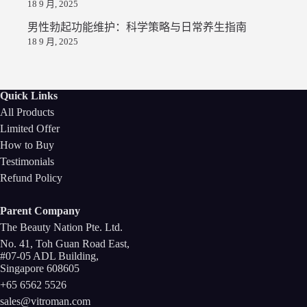
18 9 月, 2025
男性勃起功能维护：科学策略与日常养生指南
18 9 月, 2025
Quick Links
All Products
Limited Offer
How to Buy
Testimonials
Refund Policy
Parent Company
The Beauty Nation Pte. Ltd.
No. 41, Toh Guan Road East,
#07-05 ADL Building,
Singapore 608605
+65 6562 5526
sales@vitroman.com