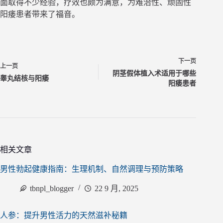
面取得不少经验，疗效也颇为满意，为难治性、顽固性
阳痿患者带来了福音。
下一页
上一页
阴茎假体植入术适用于哪些
睾丸结核与阳痿
阳痿患者
相关文章
男性勃起健康指南：生理机制、自然调理与预防策略
tbnpl_blogger
22 9 月, 2025
人参：提升男性活力的天然滋补秘籍