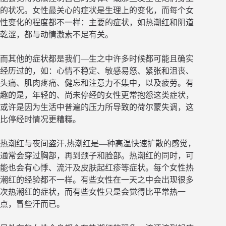
的状况。女性最关心的症状是生理上的变化，而每个女
性变化的程度都不一样：主要的症状，如热潮红和阴道
乾涩，都与动情激素不足有关。
而其他的症状都是我们—生之中许多时候都可能且确实
经历过的，如：心情不稳定、敏感易怒、紧张和沮丧、
头痛、肌肉疼痛、健忘和注意力不集中，以及疲劳。有
趣的是，年轻的、尚未停经的女性更常抱怨这类症状，
或许是因为生活中普遍的压力所导致的荷尔蒙失调，这
比停经时情况更糟糕。
热潮红与夜间盗汗,热潮红是—种高温快速扩散的感觉，
通常会穿过胸部，再到颈子和脸部。热潮红的同时，可
能也会有心悸、流汗及皮肤起红疹等症状。每个女性热
潮红的经验都不一样。有些女性在一天之中会出现很多
次热潮红的症状，而有些女性只是会觉得比平常热一
点，冒些汗而已。