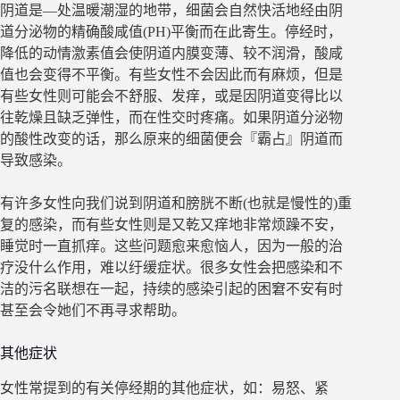
阴道是—处温暖潮湿的地带，细菌会自然快活地经由阴
道分泌物的精确酸咸值(PH)平衡而在此寄生。停经时，
降低的动情激素值会使阴道内膜变薄、较不润滑，酸咸
值也会变得不平衡。有些女性不会因此而有麻烦，但是
有些女性则可能会不舒服、发痒，或是因阴道变得比以
往乾燥且缺乏弹性，而在性交时疼痛。如果阴道分泌物
的酸性改变的话，那么原来的细菌便会『霸占』阴道而
导致感染。
有许多女性向我们说到阴道和膀胱不断(也就是慢性的)重
复的感染，而有些女性则是又乾又痒地非常烦躁不安，
睡觉时一直抓痒。这些问题愈来愈恼人，因为一般的治
疗没什么作用，难以纡缓症状。很多女性会把感染和不
洁的污名联想在一起，持续的感染引起的困窘不安有时
甚至会令她们不再寻求帮助。
其他症状
女性常提到的有关停经期的其他症状，如：易怒、紧