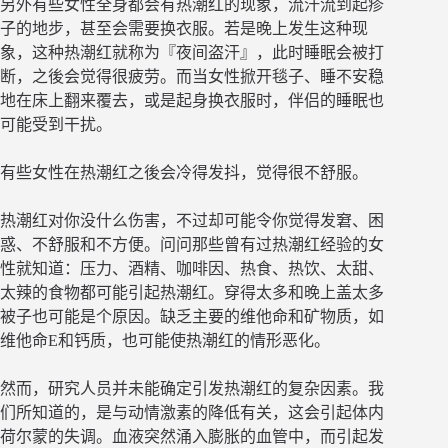
另外有些女性全身都会有热潮红的现象，流汗流到起疹
子的地步，甚至会需要换衣服。若是晚上发生这种现
象，这种热潮红就称为『夜间盗汗』，此时睡眠会被打
断，之後会觉得很疲劳。而当女性掀开毯子、睡不安稳
地在床上翻来覆去，或是起身换衣服时，伴侣的睡眠也
可能受到干扰。
有些女性在热潮红之後会冷得发抖，觉得很不舒服。
热潮红对你没什么伤害，不过却可能令你觉得发窘、困
惑、不舒服和不方便。问问那些曾有过热潮红经验的女
性就知道：压力、酒精、咖啡因、热食、热饮、太甜、
太辣的食物都可能引起热潮红。穿得太多和晚上盖太多
被子也可能是个原因。缺乏主要的维他命和矿物质，如
维他命E和钙质，也可能使热潮红的情形恶化。
然而，研究人员并未能确定引发热潮红的复杂因素。我
们所知道的，是与动情激素的降低有关，这会引起体内
荷尔蒙的失调。血液突然涌入膨胀的血管中，而引起发