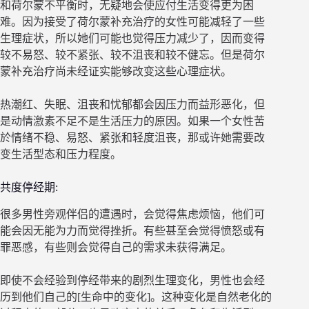
和荷尔蒙不平衡时，无疑地会使应付生活变得更为困
难。因为接受了荷尔蒙补充治疗的女性可能减轻了一些
生理症状，所以她们可能也觉得压力减少了，因而变得
较不易怒、较不紧张、较不沮丧和较不健忘。但是荷尔
蒙补充治疗尚未经证实能够改变这些心理症状。
热潮红、失眠、沮丧和忧郁都会因压力而益形恶化，但
是动情激素不足不是生活压力的原因。如果一个女性苦
於情绪不稳、易怒、紧张和轻度沮丧，那或许她需要改
变生活型态和压力程度。
共度停经期:
很多男性旁观伴侣的遭遇时，会觉得焦虑烦恼，他们可
能会因无能为力而觉得挫折。有些甚至会觉得愤怒或有
罪恶感，有些则会觉得自己的需求未获得满足。
即使不会经验到停经带来的剧烈生理变化，男性也会经
历到他们自己的[生命中的变化]。这种变化是自然老化的