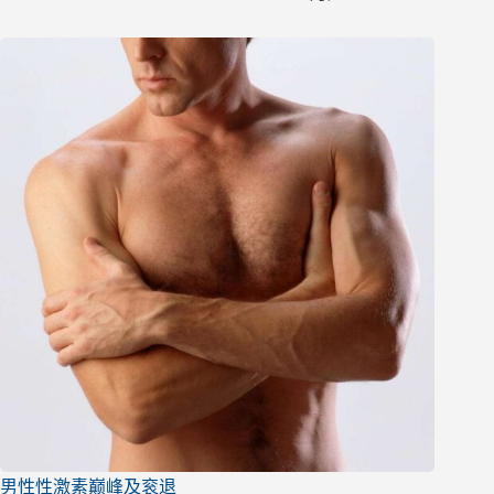
男性性激素巅峰及衮退