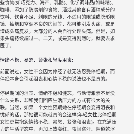
些食物(如巧克力、海产、乳酪)、化学调味品(如味精)、
咖啡、添加了防腐剂的食物、酒或其他含有酒精成分的
饮料、饮食不足、刺眼的光线、不适用的眼镜或隐形眼
镜、抽烟和空调不良的房间等，都可能引发头痛，或是
造成头痛复发。大部分的人会自行处理头痛。但是，如
果头痛持续超过一、二天，或是变得剧烈时，就要去求
医了。
情绪不稳、易怒、紧张和轻度沮丧:
前面说过，女性不会因为停经了就无法忍受停经期，而
停经本身会引起沮丧和心情不稳的说法也不是真的。
停经期间的沮丧、情绪不稳和健忘，与动情激素不足没
什么关系，却和我们回应生活压力的方式有很大的关
联。当然，如果—个女性预期她在停经期会变得沮丧和
忧郁的话，那她很可能就真的会这样(年轻女性比停经期
女性更常抱怨情绪不稳、易怒、紧张和沮丧)。在充满压
力的生活型态中，再加上热潮红、夜间盗汗、阴道乾涩