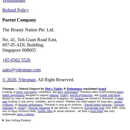
Testimonials
Refund Policy
Parent Company
The Beauty Nation Pte. Ltd.
No. 41, Toh Guan Road East,
#07-05 ADL Building,
Singapore 608605
+65 6562 5526
sales@vitroman.com
© 2026, Vitroman
. All Right Reserved.
Vitroman — Natural Support for
Men’s Vitality
&
Performance
supplement
brand
Looking to
boost your energy
, confidence, and
daily performance
? Vitroman offers award-winning
men’s
health supplements
designed to support
stamina
,
vitality
,
erectile dysfunction
, and
overall well-being
.
Backed by years of research and formulated in Singapore, our
products
are trusted by thousands of
adult
men
looking to stay active, confident, and in control. Whether you need support for long days,
intense
workouts
, or
personal performance
, Vitroman is your go-to solution. |
Natural herbal
formulas
|
Supports
endurance
&
vitality
|
Discreet packaging
& fast delivery | Trusted by
Singaporean men
since 2004. Shop
now to enjoy exclusive deals,
bundle offers
& secure checkout – all from a
local brand
that truly
understands
men's wellness
.
Best Selling Products