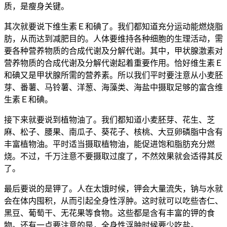
质，是瘦身关键。
其次就要说下维生素Ｅ和碘了。我们都知道充分运动能燃烧脂
肪，从而达到减肥目的。人体要维持各种细胞的生理活动，需
要各种营养物质的合成代谢及分解代谢。其中，甲状腺激素对
营养物质的合成代谢及分解代谢起着重要作用。恰好维生素Ｅ
和碘又是甲状腺所需的营养素。所以我们平时要注意从小麦胚
芽、番薯、马铃薯、洋葱、海藻类、海盐中摄取足够的富含维
生素Ｅ和碘。
接下来就要说到植物油了。我们都知道小麦胚芽、花生、芝
麻、松子、腰果、南瓜子、葵花子、核桃、大豆卵磷脂中含有
丰富植物油。平时适当摄取植物油，能促进饱和脂肪充分燃
烧。不过，千万注意不要摄取过度了，不然效果就会适得其反
了。
最后要说的是钾了。人在太饿时候，钾会大量流失，钠与水就
会在体内囤积，从而引起全身性浮肿。这时就可以吃些杏仁、
黑豆、葡萄干、无花果等食物。这些都是含有丰富的钾的食
物。还有一点要注意的是，全身性浮肿时候要少吃盐。