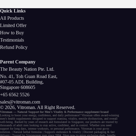
Quick Links
All Products
Limited Offer
How to Buy
Testimonials
Refund Policy
Parent Company
The Beauty Nation Pte. Ltd.
No. 41, Toh Guan Road East,
#07-05 ADL Building,
Singapore 608605
+65 6562 5526
sales@vitroman.com
© 2026, Vitroman
. All Right Reserved.
Vitroman — Natural Support for
Men’s Vitality
&
Performance
supplement
brand
Looking to
boost your energy
, confidence, and
daily performance
? Vitroman offers award-winning
men’s health supplements
designed to support
stamina
,
vitality
,
erectile dysfunction
, and
overall
well-being
. Backed by years of research and formulated in Singapore, our
products
are trusted by
thousands of
adult men
looking to stay active, confident, and in control. Whether you need
support for long days,
intense workouts
, or
personal performance
, Vitroman is your go-to
solution. |
Natural herbal
formulas
|
Supports endurance
&
vitality
|
Discreet packaging
& fast
delivery | Trusted by
Singaporean men
since 2004. Shop now to enjoy exclusive deals,
bundle