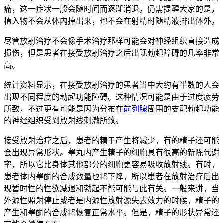
痛，这一症状一般会随时间而逐渐消退。仍需提醒大家的是，
植入物不会从体内掉出来，也不会在射精时随精液排出体外。
尽管放射治疗不会像手术治疗那样可能会对神经组织直接造成
损伤，但是患者在接受放射治疗之后出现勃起障碍的几率非常
高。
统计资料显示，在接受放射治疗的患者当中大约有半数的人会
出现不同程度的勃起功能障碍。这种情况可能是由于过度疲劳
所致，不过更有可能是因为分布在
前列腺
周围的支配勃起功能
的神经组织受到放射线刺激所致。
接受放射治疗之后，患者的精于产生将减少，有的精子还可能
会出现异常形状。睾丸内产生精子的细胞具有很高的新陈代谢
率，所以它比身体其他部分的细胞更容易吸收放射线。有时，
患者体内睾酮的合成数量也将下降，所以患者在放射治疗后出
现暂时性的性欲减退和勃起不能可能与此有关。一般来讲，当
外源性照射停止或者是内源性放射源失去效力的时候，精子的
产生和睾酮的合成将恢复正常水平。但是，精子的形状异常还