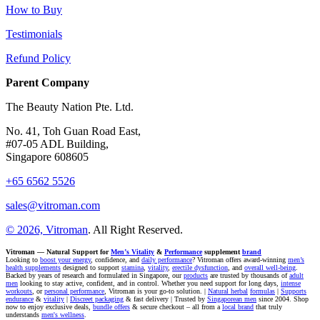
How to Buy
Testimonials
Refund Policy
Parent Company
The Beauty Nation Pte. Ltd.
No. 41, Toh Guan Road East,
#07-05 ADL Building,
Singapore 608605
+65 6562 5526
sales@vitroman.com
© 2026, Vitroman
. All Right Reserved.
Vitroman — Natural Support for
Men’s Vitality
&
Performance
supplement
brand
Looking to
boost your energy
, confidence, and
daily performance
? Vitroman offers award-winning
men’s
health supplements
designed to support
stamina
,
vitality
,
erectile dysfunction
, and
overall well-being
.
Backed by years of research and formulated in Singapore, our
products
are trusted by thousands of
adult
men
looking to stay active, confident, and in control. Whether you need support for long days,
intense
workouts
, or
personal performance
, Vitroman is your go-to solution. |
Natural herbal
formulas
|
Supports
endurance
&
vitality
|
Discreet packaging
& fast delivery | Trusted by
Singaporean men
since 2004. Shop
now to enjoy exclusive deals,
bundle offers
& secure checkout – all from a
local brand
that truly
understands
men's wellness
.