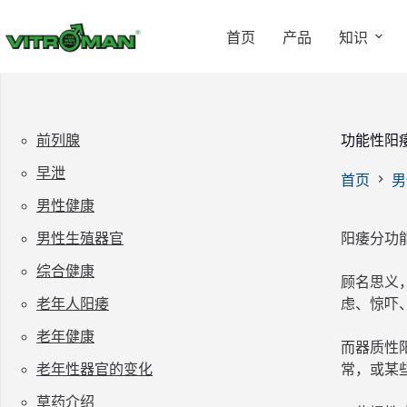
跳
过
首页
产品
知识
内
容
前列腺
功能性阳
早泄
首页
男
男性健康
男性生殖器官
阳痿分功
综合健康
顾名思义
老年人阳痿
虑、惊吓
老年健康
而器质性
老年性器官的变化
常，或某
草药介绍