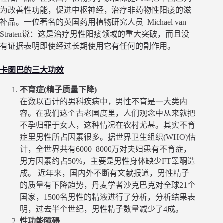
为改善性功能，促进中枢神经，治疗非药物性阳痿的滋
补品。一位著名的英国药用植物研究人员–Michael van
Straten说：这是治疗男性阳痿领域的重大突破，而且没
有证据表明即使经过长期使用它有任何的副作用。
卡图巴的三大功效
不育症(精子质量下降)
在数以百计的男科疾病中，男性不育是一大类内
容。在我们这个古老国度里，人们观念中从来就把
不孕归罪于女人，这种情况在农村尤甚。其实不育
症里男性所占因素很多。据世界卫生组织(WHO)估
计，全世界共有6000–8000万对夫妇患有不育症，
男方因素约占50%，主要是男性身体缺少FT睾酮造
成。 近年来，国内外不断有文献报道，男性精子
的质量有下降趋势，丹麦学者沙克巴克对全球21个
国家，1500名男性的精液进行了分析，分析结果表
明，过去半个世纪，男性精子数量减少了4成。
性功能障碍