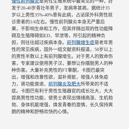
慢性前列腺炎
是男性生殖系统中最常见的一种，好
发于20-40岁青壮年男子，发病率甚高，据统计35
岁以上男性35%-40%患有此病，占泌尿外科男性就
诊患者的1/4左右。慢性前列腺炎本身无严重后
果，不影响生命和工作，但其伴随出现的性功能障
碍及生殖障碍如ED、早泄等，所引起的精神负
担，则往往超过疾病本身。
前列腺增生症
是老年男
性的常见疾病，国外一组文献资料报道，50岁以上
的男性半数以上有前列腺增生。对于男人的致命伤
害，专家建议使用男子汉，要想让你摆脱男人的种
种伤害。大量补充男性的FT睾酮，卡图巴最突
出，增强和改善性欲，滋补肾脏，增强人体免疫
力，肾功能衰退、
前列腺炎及肥大
所带来的不适
症。卡图巴有利于男性生殖器官的成长壮大，大大
提高男性性功能，使男士表现出情绪高涨、生机勃
勃、身体机能增强，焕发青春的激情，长久保持爽
朗的精神和舒畅欢快的心情。