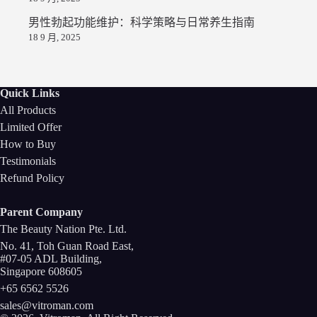
男性勃起功能维护：科学策略与日常养生指南
18 9 月, 2025
Quick Links
All Products
Limited Offer
How to Buy
Testimonials
Refund Policy
Parent Company
The Beauty Nation Pte. Ltd.
No. 41, Toh Guan Road East,
#07-05 ADL Building,
Singapore 608605
+65 6562 5526
sales@vitroman.com