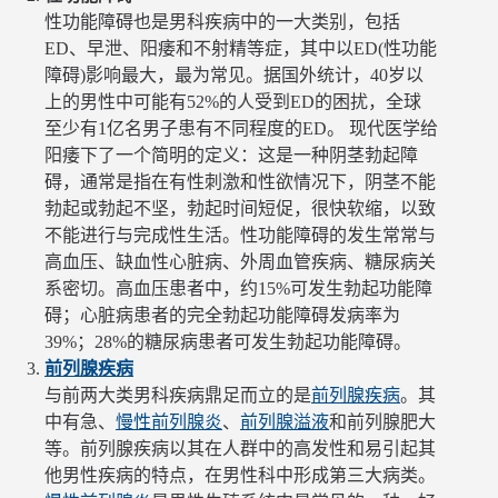
性功能障碍也是男科疾病中的一大类别，包括
ED、早泄、阳痿和不射精等症，其中以ED(性功能
障碍)影响最大，最为常见。据国外统计，40岁以
上的男性中可能有52%的人受到ED的困扰，全球
至少有1亿名男子患有不同程度的ED。 现代医学给
阳痿下了一个简明的定义：这是一种阴茎勃起障
碍，通常是指在有性刺激和性欲情况下，阴茎不能
勃起或勃起不坚，勃起时间短促，很快软缩，以致
不能进行与完成性生活。性功能障碍的发生常常与
高血压、缺血性心脏病、外周血管疾病、糖尿病关
系密切。高血压患者中，约15%可发生勃起功能障
碍；心脏病患者的完全勃起功能障碍发病率为
39%；28%的糖尿病患者可发生勃起功能障碍。
前列腺疾病
与前两大类男科疾病鼎足而立的是
前列腺疾病
。其
中有急、
慢性前列腺炎
、
前列腺溢液
和前列腺肥大
等。前列腺疾病以其在人群中的高发性和易引起其
他男性疾病的特点，在男性科中形成第三大病类。