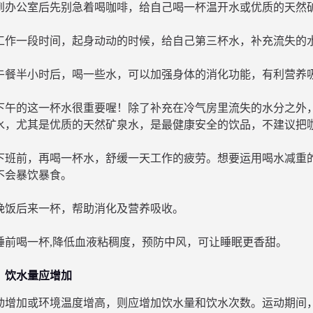
0 – 到办公室后先别急着喝咖啡，给自己喝一杯温开水或优质的天
0 – 工作一段时间，起身动动的时候，给自己第三杯水，补充流失
0 – 午餐半小时后，喝一些水，可以加强身体的消化功能，有利营
 – 下午的这一杯水很重要喔！除了补充在冷气房里流失的水分之外
水，尤其是优质的天然矿泉水，是最健康安全的饮品，不建议把
0 – 下班前，再喝一杯水，舒缓一天工作的疲劳。想要运用喝水减
不会暴饮暴食。
 – 晚饭后来一杯，帮助消化及营养吸收。
 – 睡前喝一杯,降低血液粘稠度，预防中风，可让睡眠更香甜。
，饮水量应增加
动增加或环境温度增高，则应增加饮水量和饮水次数。运动期间