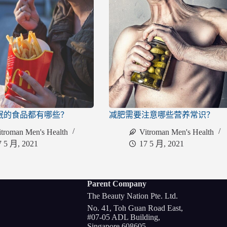
眠的食品都有哪些？
减肥需要注意哪些营养常识？
itroman Men's Health
Vitroman Men's Health
7 5 月, 2021
17 5 月, 2021
Parent Company
The Beauty Nation Pte. Ltd.
No. 41, Toh Guan Road East,
#07-05 ADL Building,
Singapore 608605