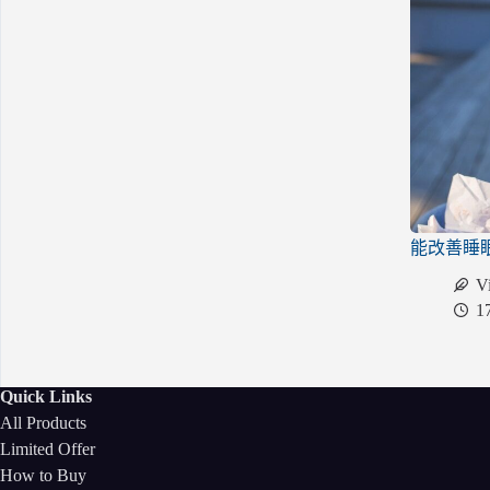
能改善睡
V
1
Quick Links
All Products
Limited Offer
How to Buy