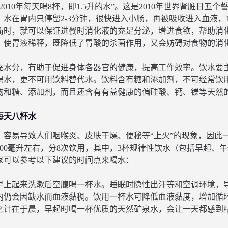
2010年每天喝8杯，即1.5升的水”。这是2010年世界肾脏日
。水在胃内只停留2-3分钟，很快进入小肠，再被吸收进入血液
衡时，就可以保证进餐时消化液的充足分泌，增进食欲，帮助消
，使胃液稀释，既降低了胃酸的杀菌作用，又会妨碍对食物的消
充水分，有助于促进身体各器官的健康，提高工作效率。饮水要
喝水，更不可用饮料替代水。饮料含有糖和添加剂，不可经常饮
物和糖、添加剂，而且还含有有益健康的偏硅酸、钙、镁等天然
每天八杯水
，容易导致人们咽喉炎、皮肤干燥、便秘等“上火”的现象，因此一
200毫升左右，分8次饮用，其中，3杯规律性饮水（包括早起、
家可以参考以下建议的时间点来喝水：
0 – 早上起来洗漱后空腹喝一杯水。睡眠时隐性出汗等和空调环境
内仍会因缺水而血液黏稠。饮用一杯水可降低血液黏度，增加循
之计在于晨，早起时喝一杯优质的天然矿泉水，会让一天都感到