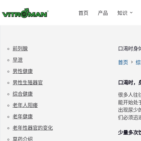
跳
过
首页
产品
知识
内
容
前列腺
口渴时身
早泄
首页
综
男性健康
男性生殖器官
口渴时，
综合健康
很多人往
能开始处
老年人阳痿
出现尿少
老年健康
们必须迅
老年性器官的变化
少量多次
草药介绍