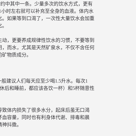
五个誓约中其中一条。少量多次的饮水方式，更有
，1小时左右就可以补充至全身的血液。体内水
化。如果等到口渴了，一次性大量饮水会加重
化。
主动，更要养成规律性饮水的习惯，不要等到
用，而水，尤其是天然矿泉水，不仅不含任何
的矿物质成分。
般建议人们每天应至少喝1.5升水。每次1
午休后和睡前，都应该各饮一杯）和5杯随意性
，导致体内损失了很多水分，起床后虽无口渴
环血容量，同时也有利身体代谢、排毒和晨
精神抖擞。