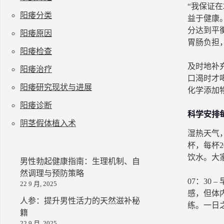
“我保证在
阳痿分类
益于健康
分达到平
阳痿原因
胃肠负担
阳痿检查
及时地补
阳痿治疗
口渴时才
阳痿研究现状与进展
化学添加
阳痿诊断
科学安排
阴茎假体植入术
湿热天气
杯，每杯
饮水。大
男性勃起健康指南：生理机制、自
然调理与预防策略
07：3
22 9 月, 2025
感，但体
人参：提升男性活力的天然滋补秘
练。一日
籍
22 9 月, 2025