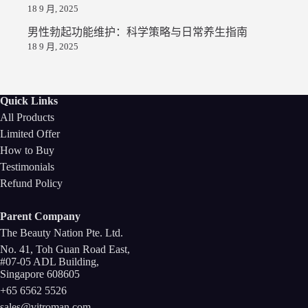
18 9 月, 2025
男性勃起功能维护：科学策略与日常养生指南
18 9 月, 2025
Quick Links
All Products
Limited Offer
How to Buy
Testimonials
Refund Policy
Parent Company
The Beauty Nation Pte. Ltd.
No. 41, Toh Guan Road East,
#07-05 ADL Building,
Singapore 608605
+65 6562 5526
sales@vitroman.com