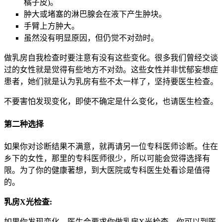
橘子皮)。
肿大或堵塞的淋巴腺会在液下产生肿块。
手臂上方肿大。
虽然没有明显原因，但仍觉不对劲时。
做乳房自我检查时要注意有没有这些变化。很多我们曾经交谈
过的女性就是觉得有些地方不对劲。这些女性并非忧郁妄想症
患者，她们就是认为乳房有些不太一样了，坚持要医生检查。
不要害怕发现变化，即使不确定是什么变化，也请医生检查。
第二种选择
如果你对诊断结果不满意，就再请另一位专科医师诊断。住在
乡下的女性，那里的专科医师很少，所以可能会觉得选择有
限。为了你的健康著想，到大医院或专科医生处看诊是值得
的。
乳房X光检查:
如果你发现变化，医生会要求你做乳房X光检查，你可以到医