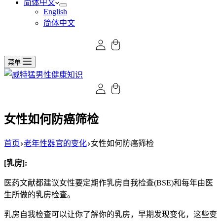
简体中文
English
简体中文
菜单
女性如何防癌筛检
首页
老年性器官的变化
女性如何防癌筛检
[乳房]:
医药文献都建议女性要定期作乳房自我检查(BSE)和每年由医
生所做的乳房检查。
乳房自我检查可以让你了解你的乳房，早期发现变化，这些变