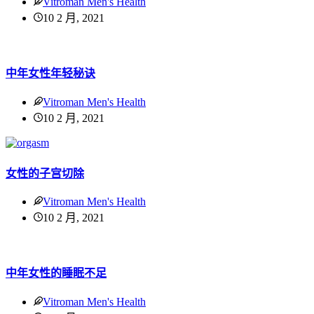
Vitroman Men's Health
10 2 月, 2021
中年女性年轻秘诀
Vitroman Men's Health
10 2 月, 2021
女性的子宫切除
Vitroman Men's Health
10 2 月, 2021
中年女性的睡眠不足
Vitroman Men's Health