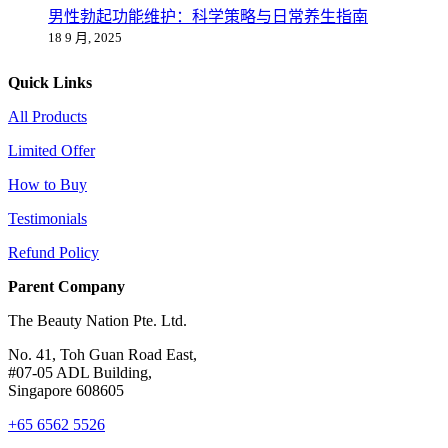
男性勃起功能维护：科学策略与日常养生指南
18 9 月, 2025
Quick Links
All Products
Limited Offer
How to Buy
Testimonials
Refund Policy
Parent Company
The Beauty Nation Pte. Ltd.
No. 41, Toh Guan Road East,
#07-05 ADL Building,
Singapore 608605
+65 6562 5526