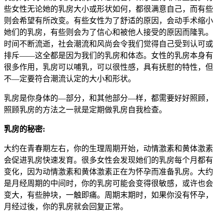
些女性无论她的乳房大小或形状如何，都很满意自己，而有些
则会希望有所改变。有些女性为了舒适的原因，会动手术缩小
她们的乳房，有些则会为了信心和被他人接受的原因而隆乳。
时间不断流逝，社会潮流和风尚会令我们觉得自己受到认可或
排斥——这全都是因为我们的乳房和体态。女性的乳房本身有
很多作用，乳房可以哺乳，可以很性感，具有抚慰的特性，但
不—定要符合潮流认定的大小和形状。
乳房是你身体的—部分，和其他部分—样，都需要好好照顾，
照顾乳房的方法之一就是定期做乳房自我检查。
乳房的秘密:
大约在青春期左右，你的生理周期开始，动情激素和黄体激素
会促进乳房快速发育。很多女性会发现她们的乳房每个月都有
变化，因为动情激素和黄体激素正在为怀孕而准备乳房。大约
是月经周期的中间时，你的乳房可能会变得很敏感，或许也会
变大，有些肿块，一触即痛。周期末期时，如果你没有怀孕，
月经过後，你的乳房就会回复正常。