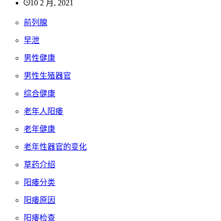
10 2 月, 2021
前列腺
早泄
男性健康
男性生殖器官
综合健康
老年人阳痿
老年健康
老年性器官的变化
草药介绍
阳痿分类
阳痿原因
阳痿检查