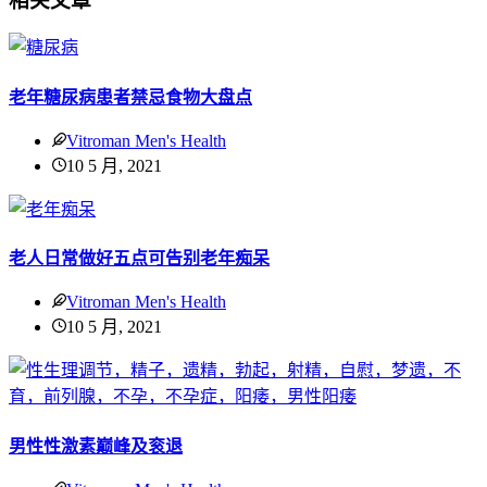
相关文章
老年糖尿病患者禁忌食物大盘点
Vitroman Men's Health
10 5 月, 2021
老人日常做好五点可告别老年痴呆
Vitroman Men's Health
10 5 月, 2021
男性性激素巅峰及衮退