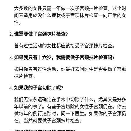
大多数的女性只需一年做一次子宫颈抹片检查。这个时
间表适用於没什么症状或子宫项抹片检查一向正常的女
性。
谁需要做子宫颈抹片检查?
曾有过性活动的女性都应该接受子宫颈抹片检查。
如果我只有十六岁，我需要做子宫颈抹片检查吗?
如果你曾有过性活动，你最好去问医生是否要做子宫颈
抹片检查。
如果我的子宫切除了呢?
我们无法永远确定在手术中切除了什么，尤其又是好多
年以前的事了。有些子宫切除的女性子宫颈仍在。你去
做每年的例行追踪时，问一下医生。如果你的子宫颈仍
在，当然就要做子宫颈抹片检查。