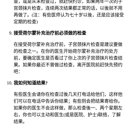
查，或是从未检查过，就赶快约诊，如果两年一次的子
宫颈抹片检查，连续两次结果都正常的话，以後就不用
再做了。(注：有些医师认为七十岁以後，还是应该接受
定期的检查)
接受荷尔蒙补充治疗前必须做的检查
在接受荷尔蒙补充治疗前，子宫颈抹片检查是建议要做
的检查之一。在你的医生开始荷尔蒙补充治疗的处方
前，要确定医生是否看过了你上次的子宫颈抹片检查结
果。如果你最近不曾做过检查，离开医院前赶快先预约
吧：
我如何知道结果?
有些医生会请你在检查过後几天打电话给他们，这样他
们可以在电话中告诉你结果；有些则会把结果寄给你。
如果你的医生不会这样做，那么检查後一、两个星期左
右，你也可以主动和医生(或是医院、护士)联络，了解
结果。