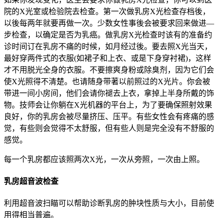
院的X光室或检验院去检查。第一次做乳房X光检查存档後，
以後每两年就要再做一次。少数女性事後会被要求回来做进—
步检查，以确定是否为乳癌。做乳房X光检查时该有的准备约
诊时间订在乳房不痛的时候，如月经过後。要去照X光当天，
最好穿两件式的衣服(如裙子和上衣、或是下身穿衬裙)，这样
才不用脱光全身的衣服。不要擦爽身粉或除臭剂，因为它们会
使X光照得不清楚。也请随身带著以前照过的X光片。你会被
带进一间小房间，他们会请你褪去上衣，拿掉上半身所戴的饰
物。技师会让你躺在X光机器的平台上，为了要确保照射效果
良好，你的乳房会被尽量挤压、压平。有些女性会有疼痛的感
觉，有些则会觉得不太舒服，但有些人则是完全没有不舒服的
感觉。
每一个乳房都应该照两次X光，一次从旁照，一次由上照。
乳房超音波检查
利用超音波扫瞄可以帮助诊断乳房的肿块性质与大小，目前使
用得相当普遍。