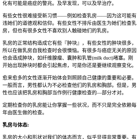
化有可能是癌症的警兆。及早发现，可以及早治疗。
有些女性很难接受新习惯——例如检查乳房——因为这可能有
违她们的道德观和信仰。有些女性不排斥由医生为她们检查乳
房，但也有很多女性不喜欢别人触碰她们的乳房。
乳房的正常结构造成它有些『肿块』，有些女性的肿块很多，
所以在做乳房自我检查时会很懊恼。有很多与癌症无关的原因
也会造成肿块，如纤维腺瘤、囊肿和乳管(milk duct)堵塞。刚
开始出现肿块时都会引起焦虑，可是你还是要继续观察变化。
愈来愈多的女性逐渐开始体会到照顾自己健康的重要和必要。
一般而言，男性都认为不必检查他们的乳房和胸部。但是，男
性也应该把乳房和胸部当作例行健康检查的—部分才对。
定期检查你的乳房能让你掌握一些状况，而不只是完全依赖每
年由医生做的检查。
乳房与体态:
乳房的大小和形状对我们的体态而言，似乎显得非常重要。有