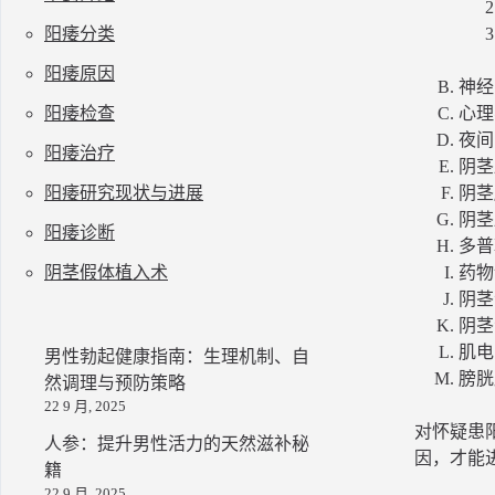
阳痿分类
阳痿原因
神经
阳痿检查
心理
夜间
阳痿治疗
阴茎
阳痿研究现状与进展
阴茎
阴茎
阳痿诊断
多普
阴茎假体植入术
药物
阴茎
阴茎
肌电
男性勃起健康指南：生理机制、自
膀胱
然调理与预防策略
22 9 月, 2025
对怀疑患
人参：提升男性活力的天然滋补秘
因，才能
籍
22 9 月, 2025