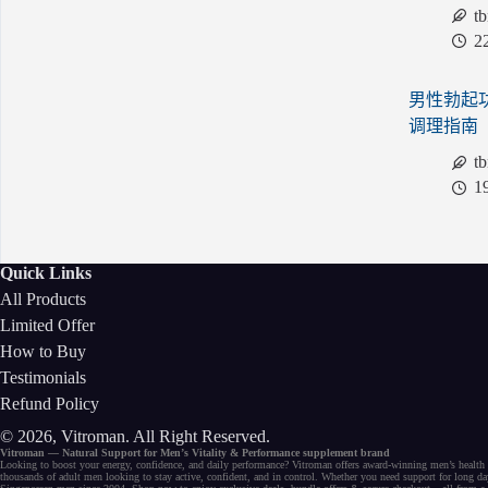
t
2
男性勃起
调理指南
t
1
Quick Links
All Products
Limited Offer
How to Buy
Testimonials
Refund Policy
© 2026, Vitroman
. All Right Reserved.
Vitroman — Natural Support for
Men’s Vitality
&
Performance
supplement
brand
Looking to
boost your energy
, confidence, and
daily performance
? Vitroman offers award-winning
men’s health
thousands of
adult men
looking to stay active, confident, and in control. Whether you need support for long d