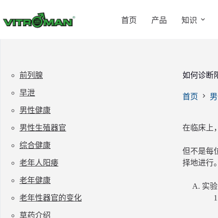
跳
过
首页
产品
知识
内
容
前列腺
如何诊断
早泄
首页
男
男性健康
男性生殖器官
在临床上
综合健康
但不是每
老年人阳痿
择地进行
老年健康
实验
老年性器官的变化
草药介绍