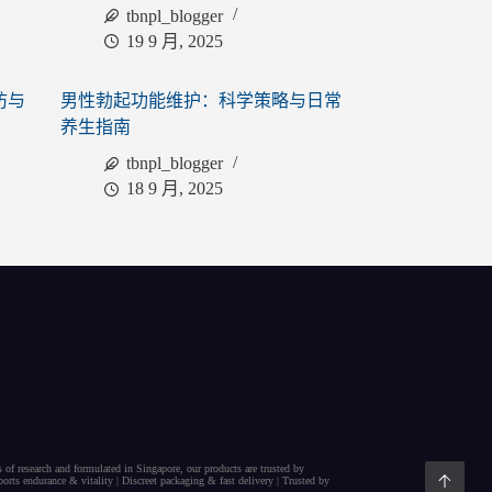
tbnpl_blogger
19 9 月, 2025
防与
男性勃起功能维护：科学策略与日常
养生指南
tbnpl_blogger
18 9 月, 2025
s of research and formulated in Singapore, our
products
are trusted by
orts endurance
&
vitality
|
Discreet packaging
& fast delivery | Trusted by