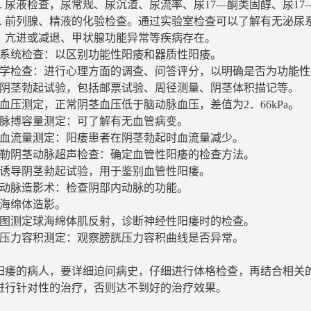
尿液检查，尿常规、尿沉渣、尿流率、尿17—酮类固醇、尿17
前列腺、精液的化验检查。通过实验室检查可以了解有无泌尿
亢进或减退、甲状腺功能异常等疾病存在。
系统检查：以区别功能性阳痿和器质性阳痿。
学检查：进行心理方面的调查、问答评分，以明确是否为功能性
阴茎勃起试验，包括邮票试验、周径测量、阴茎体积描记等。
血压测定，正常阴茎血压低于脑动脉血压，差值为2．66kPa。
脉搏容量测定：可了解有无血管病变。
血流量测定：阳痿患者在阴茎勃起时血流量减少。
勒阴茎动脉超声检查：确定血管性阳痿的检查方法。
诱导阴茎勃起试验，用于鉴别血管性阳痿。
动脉造影术：检查阴部内动脉的功能。
海绵体造影。
图测定球海绵体肌反射，诊断神经性阳痿时的检查。
压力容积测定：观察膀胱压力容积曲线是否异常。
阳痿的病人，要详细迫问病史，仔细进行体格检查，再结合相关
进行针对性的治疗，否则达不到好的治疗效果。