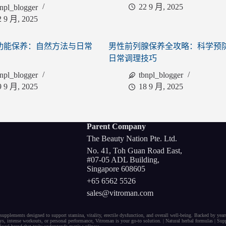
22 9 月, 2025
bnpl_blogger
2 9 月, 2025
功能保养：自然方法与日常
男性前列腺保养全攻略：科学预
日常调理技巧
bnpl_blogger
tbnpl_blogger
9 9 月, 2025
18 9 月, 2025
Parent Company
The Beauty Nation Pte. Ltd.
No. 41, Toh Guan Road East,
#07-05 ADL Building,
Singapore 608605
+65 6562 5526
sales@vitroman.com
 supplements
designed to support
stamina
,
vitality
,
erectile dysfunction
, and
overall well-being
. Backed by year
ays,
intense workouts
, or
personal performance
, Vitroman is your go-to solution. |
Natural herbal
formulas
|
Supp