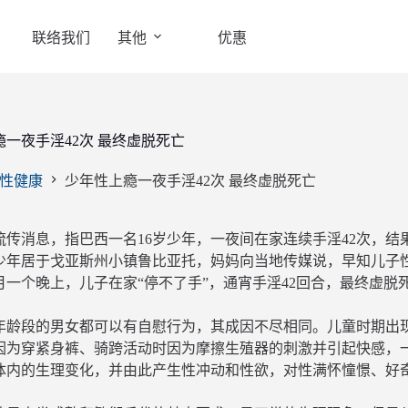
联络我们
其他
优惠
一夜手淫42次 最终虚脱死亡
性健康
少年性上瘾一夜手淫42次 最终虚脱死亡
流传消息，指巴西一名16岁少年，一夜间在家连续手淫42次，
少年居于戈亚斯州小镇鲁比亚托，妈妈向当地传媒说，早知儿子
月一个晚上，儿子在家“停不了手”，通宵手淫42回合，最终虚脱
年龄段的男女都可以有自慰行为，其成因不尽相同。儿童时期出
因为穿紧身裤、骑跨活动时因为摩擦生殖器的刺激并引起快感，
体内的生理变化，并由此产生性冲动和性欲，对性满怀憧憬、好