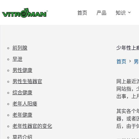
跳
过
首页
产品
知识
内
容
前列腺
少年性上瘾
早泄
首页
男
男性健康
男性生殖器官
网上最近
网站指，
综合健康
出事，上
老年人阳痿
其实各个
老年健康
器，或者
老年性器官的变化
后，由于
草药介绍