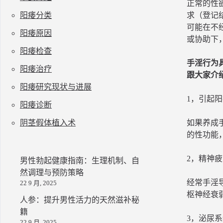
正常的性
阳痿分类
求（登记
可能在不
阳痿原因
或协助下
阳痿检查
手淫行为
阳痿治疗
跟大家介
阳痿研究现状与进展
1，引起
阳痿诊断
阴茎假体植入术
如果养成
的性功能
2，精神
男性勃起健康指南：生理机制、自
然调理与预防策略
经常手淫
22 9 月, 2025
枢神经衰
人参：提升男性活力的天然滋补秘
籍
3，泌尿
22 9 月, 2025