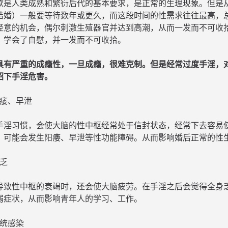
欲是人类成熟和繁衍后代的基本要求，是正常的生理现象。但是
结婚）一般要等待数年或更久，而这段时间的性需求往往最高，
经意的机会，偶尔刺激生殖器官并达到高潮，从而一发而不可收
，学会了自慰，并一发而不可收拾。
具有严重的成瘾性，一旦成瘾，很难克制。但是经常过度手淫，
绍下手淫危害。
阳痿、早泄
手淫习惯，会使大脑的性中枢经常处于信封状态，经常下去容易
，可能会发生阳痿、早泄等性功能障碍。从而影响婚后正常的性
疲乏
导致性中枢的衰竭时，还会使大脑疲劳。在手淫之后会觉得全身
弱症状，从而影响青年人的学习、工作。
系统感染