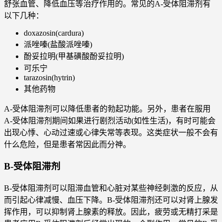
舒张血管、降低血压等治疗作用的。常见的A-受体阻滞剂有
以下几种：
doxazosin(cardura)
派唑嗪(盐酸派唑嗪)
酚妥拉明(甲基磺酸酚妥拉明)
可乐宁
tarazosin(hytrin)
其他药物
A-受体阻滞剂可以降低患者的勃起功能。另外，患者在服用
A-受体阻滞剂期间如果进行剧烈活动(如性生活)，有时可能会
出现心悸、心动过速或心律失常等表现。这类症状一般不会有
什么危险，但是患者常因此而分神。
B-受体阻滞剂
B-受体阻滞剂可以阻滞血管和心脏对某些神经刺激的反应，从
而引起心律减慢、血压下降。B-受体阻滞剂还可以对肾上腺发
挥作用，可以抑制肾上腺素的释放。因此，疲劳或无精打采是