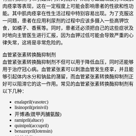
肉痉挛等表现，这在一定程度上可能会影响患者的性欲和性功
能。其中肌肉痉挛在性生活过程中特别容易出现。为了克服这
一问题，患者在应用利尿剂的过程中应该多摄入一些高钾饮
食，如橘子、香蕉等。同时，患者还必须把自己的这些症状及
时地向主管医生进行汇报，因为血钾过低可能会导致严重的心
律失常，这将是非常危险的。
血管紧张素转换酶抑制剂
血管紧张素转换酶抑制剂不但可以用于降低血压，同时还能够
用于治疗冠心病。血管紧张素可以刺激血管发生痉挛，并且能
够引起体内水分和钠盐的潴留，而血管紧张素转换酶抑制剂正
好可以阻滞它的这一作用。常见的血管紧张素转换酶抑制剂有
以下几种：
enalapril(vasotec)
lisinopril(prinivil)
开博通(巯甲丙脯氨酸)
ramipril(altace)
quinipnl(accupril)
benazepril(lotensin)