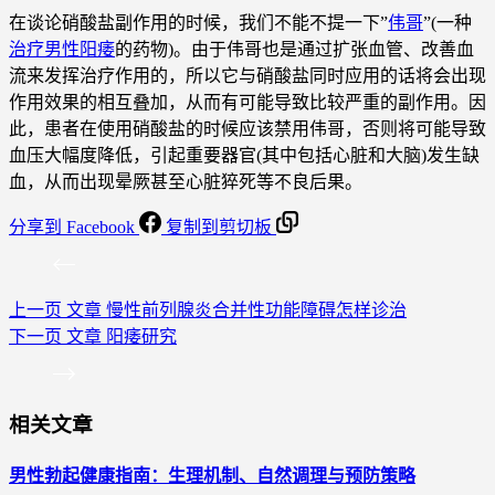
在谈论硝酸盐副作用的时候，我们不能不提一下”
伟哥
”(一种
治疗男性阳痿
的药物)。由于伟哥也是通过扩张血管、改善血
流来发挥治疗作用的，所以它与硝酸盐同时应用的话将会出现
作用效果的相互叠加，从而有可能导致比较严重的副作用。因
此，患者在使用硝酸盐的时候应该禁用伟哥，否则将可能导致
血压大幅度降低，引起重要器官(其中包括心脏和大脑)发生缺
血，从而出现晕厥甚至心脏猝死等不良后果。
分享到 Facebook
复制到剪切板
上一页
文章
慢性前列腺炎合并性功能障碍怎样诊治
下一页
文章
阳痿研究
相关文章
男性勃起健康指南：生理机制、自然调理与预防策略