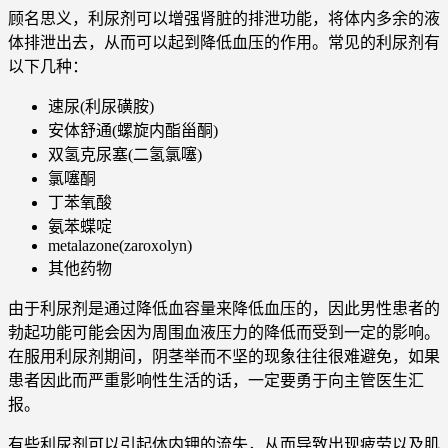
顾名思义，利尿剂可以增强肾脏的排泄功能，将体内多余的液
体排泄出去，从而可以起到降低血压的作用。常见的利尿剂有
以下几种：
速尿(利尿磺胺)
安体舒通(螺旋内酯甾酮)
双氢克尿塞(二氢氯噻)
氯噻酮
丁苯氧酸
氨苯蝶啶
metalazone(zaroxolyn)
其他药物
由于利尿剂是通过降低血容量来降低血压的，因此男性患者的
勃起功能可能会因为周围血液压力的降低而受到一定的影响。
在服用利尿剂期间，阴茎举而不坚的现象往往很难避免，如果
患者因此而严重影响性生活的话，一定要勇于向主管医生汇
报。
有些利尿剂可以引起体内钾的流失，从而导致出现疲劳以及肌