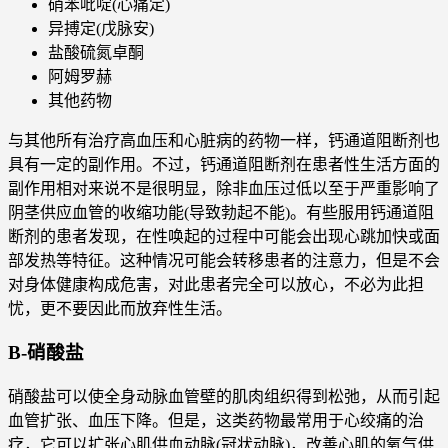
硝苯吡啶(心痛定)
异搏定(戊脉安)
盐酸硫氮卓酮
阿姆罗赫
其他药物
与其他所有治疗高血压和心脏病的药物一样，钙通道阻断剂也
具有一定的副作用。不过，钙通道阻断剂在患者性生活方面的
副作用相对来说不是很明显，除非血压过低以至于严重影响了
阴茎供应血管的收缩功能(导致勃起不能)。有些服用钙通道阻
断剂的患者发现，在性唤起的过程中可能会出现心跳加快或面
部发热等特征。这种情况可能会转移患者的注意力，但是不会
对身体健康构成危害，对此患者完全可以放心，不必为此担
忧，更不要因此而放弃性生活。
B-硝酸盐
硝酸盐可以使全身动脉血管壁的肌肉组织得到松弛，从而引起
血管扩张、血压下降。但是，这类药物最常用于心绞痛的治
疗，它可以扩张心肌供血动脉(冠状动脉)，改善心肌的氧气供