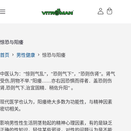
跳
过
内
容
惊恐与阳痿
首页
男性健康
惊恐与阳痿
中医认为：”惊则气乱”，”恐则气下”，”恐则伤肾”。肾气
受伤,阴物不举.”阳痿……亦右因恐惧而得者．盖恐则伤
肾,恐则气下,治宜固精．稍佐升阳” 。
现代医学也认为，阳痿绝大多数为功能性，与精神因素
密切相关。
影响男性性生活阴茎勃起的精神心理因素，有的是缺乏
正确的性知识，轻信某些邪说，对性的问题认为是不能