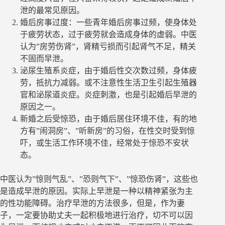
泄的最常见原因。
婚后房事过度：一些青年婚后房事过频，使身体处
于疲劳状态，过于疲劳就会造成身体的虚弱。中医
认为”房劳伤肾”，肾精亏损而引起肾气不足，精关
不固而早泄。
泌尿生殖系炎症，由于婚后性交次数过频，身体疲
劳，抵抗力减弱。或不注意性生活卫生引起生殖器
官和泌尿道炎症。炎症刺激，也是引起婚后早泄的
原因之一。
新婚之后受惊恐，由于婚后居住环境不佳，有的地
方有”闹洞房”、”听新房”的习俗，在性交时受到惊
吓，或生活工作环境不佳，经常处于惊恐不安状
态。
中医认为”惊则气乱”、”恐则气下”、”惊恐伤肾”，这些也
是造成早泄的原因。实际上早泄是一种以精神紧张为主
的性功能障碍。治疗早泄的方法很多，但是，作为妻
子，一定要协助丈夫一起积极地进行治疗，切不可以因