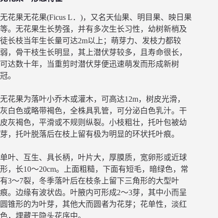
无花果无花果(Ficus L．)，又名天仙果、明目果、映日果
等。无花果生长势强，并有多次生长习性，幼树新梢及
徒长枝当年生长量可达2m以上；萌芽力、发枝力都较
弱，骨干枝生长明显，其上潜伏芽较多，且寿命很长，
可达数十年，当重剪时潜伏芽便迅速萌发而形成新树
冠。
无花果为落叶小乔木或灌木，可高达12m，树皮光滑，
灰白色或略带褐色，全株具乳管，可分泌白色乳汁。干
皮灰褐色，平滑或不规则纵裂。小枝粗壮，托叶包被幼
芽，托叶脱落后在枝上留有极为明显的环状托叶痕。
单叶、互生、具长柄，叶片大，厚膜质，宽卵形或近球
形，长10～20cm。上面粗糙，下面有短毛，暗绿色，常
有3～7裂，冬季落叶后在枝条上留下三角形的大型叶
痕。边缘有波状齿。叶腋内可形成2～3芽，其中小而呈
圆锥形的为叶芽，其他大而圆者为花芽；花单性，淡红
色，埋藏于隐头花序中。