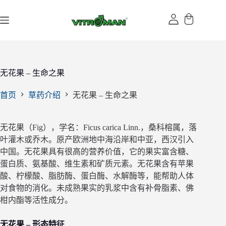
跳
过
内
容
无花果 – 生命之果
首页
草药介绍
无花果 – 生命之果
无花果（Fig），学名：Ficus carica Linn.，桑科榕属，落
叶灌木或乔木。原产欧洲地中海沿岸和中亚，西汉引入
中国。无花果具有很高的营养价值，它的果实富含糖、
蛋白质、氨基酸、维生素和矿质元素。无花果含有苹果
酸、柠檬酸、脂肪酶、蛋白酶、水解酶等，能帮助人体
对食物的消化。未成熟果实的乳浆中含有补骨脂素、佛
柑内酯等活性成分。
无花果 – 形态特征