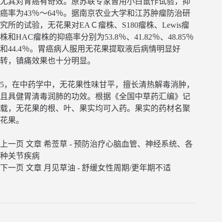
尤其对胃癌有奇效。原苏联专家曾用小白鼠作试验，抑
癌率为43％～64％。据南京农业大学和江苏肿瘤防治研
究所的试验，无花果对EAＣ瘤株、S180瘤株、Lewis瘤
株和HAC瘤株的抑癌率分别为53.8％、41.82％、48.85％
和44.4％。胃癌病人服用无花果提取液后病情明显好
转，镇痛效果也十分明显。
5，在中药学中，无花果性味甘平，擅长清热解毒消肿，
且具健胃清毒润肺的功效。根据《全国中草药汇编》记
载，无花果的根、叶、果实均可入药。果实的药材名聚
花果。
上一页
文章
希莶草 - 预防治疗心脑血管、神经系统、各
种关节疾病
下一页
文章
月见草油 - 舒缓女性周期/更年期不适