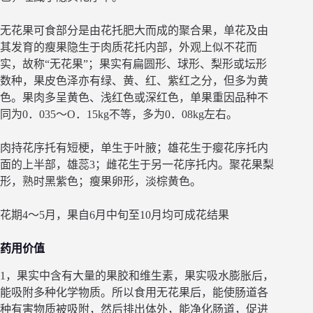
无花果可食部分是由花托肥大而成的聚合果，单花及由
其发育的瘦果隐生于肉质花托内部，外观上似不花而
实，故称“无花果”；果实有扁圆形、球形、梨形或坛形
数种，果皮色泽亦有绿、黄、红、紫红之分，但多为黄
色。果肉多呈黄色、浅红色或深红色，单果重因品种不
同为0．035～O．15kg不等，多为0．08kg左右。
肉持花序托有短梗，单生于叶腋；雄花生于瘿花序托内
面的上半部，雄蕊3；雌花生于另一花序托内。聚花果梨
形，熟时黑紫色；瘦果卵形，淡棕黄色。
花期4～5月，果自6月中旬至10月均可成花结果
药用价值
1，果实中含有大量的果胶和维生素，果实吸水膨胀后，
能吸附多种化学物质。所以食用无花果后，能使肠道各
种有害物质被吸附，然后排出体外，能净化肠道，促进