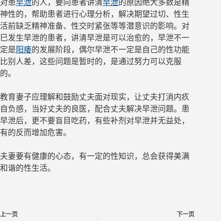
对患
早泄
的人，要向患者讲清
早泄
的原因绝大多数是精
神性的，帮助患者进行心理分析，解决期望过切、性生
活前缺乏精神准备、性交时紧张等等潜意识的影响。对
巳发生早泄的患者，讲清早泄是可以治愈的，早泄不一
定是
阳痿
的发展阶段，偶尔早泄不一定是自己的性功能
比别人差，这些问题是暂时的，是通过努力可以克服
的。
教育妻子应理解和鼓励丈夫面对现实，让丈夫打消内疚
自负感，当好丈夫的良医，配合丈夫解决早泄问题。患
早泄后，更不要盲目吃药，有些补剂对早泄并无益处，
有的反而增加危害。
夫妻要有健康的心态，有一定的性知识，总会获得美满
和谐的性生活。
上一页
下一页