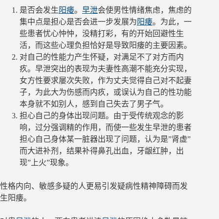
是否会发生
阳痿
。
早泄
会使男性情绪焦虑，焦虑的
集中点是担心是否会进一步发展为
阳痿
。为此，一
些患者忧心忡忡，没精打彩，有的开始回避性生
活，而这些心理负担恰好是导致阳痿的主要因素。
对自己的性能力产生怀疑，对满足不了对方而内
疚。早泄突出的表现为夫妻性高潮不能充分实现，
女方性要求屡次失败，作为丈夫觉得自己对不起妻
子，为此大为伤感而内疚，或误认为自己的性功能
本身就不如别人，感到自己失去了男子气。
担心自己的身体出现问题。由于受传统观念的影
响，过分强调精的作用，而使一些发生早泄的患者
担心自己身体某一脏器出现了问题，认为是”肾虚”
而大进补剂，结果补得鼻孔出血，牙龈红肿，出
现”上火”现象。
性格内向、敏感多疑的人更易引发疑病性精神障碍而发
生阳痿。