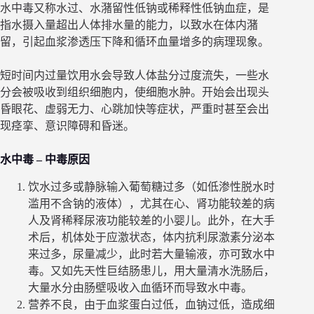
水中毒又称水过、水潴留性低钠或稀释性低钠血症，是
指水摄入量超出人体排水量的能力，以致水在体内潴
留，引起血浆渗透压下降和循环血量增多的病理现象。
短时间内过量饮用水会导致人体盐分过度流失，一些水
分会被吸收到组织细胞内，使细胞水肿。开始会出现头
昏眼花、虚弱无力、心跳加快等症状，严重时甚至会出
现痉挛、意识障碍和昏迷。
水中毒 – 中毒原因
饮水过多或静脉输入葡萄糖过多（如低渗性脱水时
滥用不含钠的液体），尤其在心、肾功能较差的病
人及肾稀释尿液功能较差的小婴儿。此外，在大手
术后，机体处于应激状态，体内抗利尿激素分泌本
来过多，尿量减少，此时若大量输液，亦可致水中
毒。又如先天性巨结肠患儿，用大量清水洗肠后，
大量水分由肠壁吸收入血循环而导致水中毒。
营养不良，由于血浆蛋白过低，血钠过低，造成细