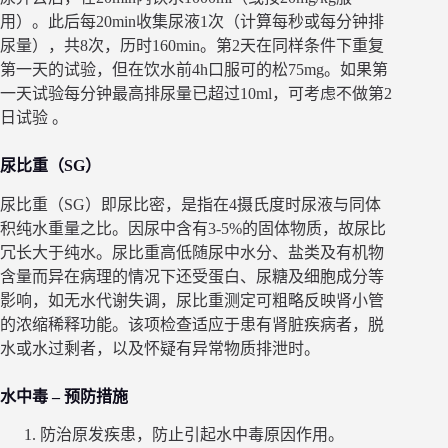
用）。此后每20min收集尿液1次（计算每秒或每分钟排
尿量），共8次，历时160min。第2天在同样条件下重复
第一天的试验，但在饮水前4h口服可的松75mg。如果第
一天试验每分钟最高排尿量已超过10ml，可考虑不做第2
日试验 。
尿比重（SG）
尿比重（SG）即尿比密，是指在4摄氏度时尿液与同体
积纯水重量之比。因尿中含有3-5%的固体物质，故尿比
冗长大于纯水。尿比重高低随尿中水分、盐类及有机物
含量而异在病理的情况下还受蛋白、尿糖及细胞成分等
影响，如无水代谢失调，尿比重测定可粗略反映肾小管
的浓缩稀释功能。该项检查适应于患有肾脏疾病者，脱
水或水过剩者，以及怀疑有异常物质排泄时。
水中毒 – 预防措施
防治原发疾患，防止引起水中毒原因作用。