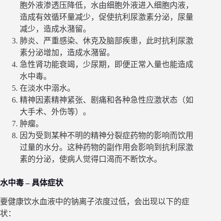
胞外液渗透压降低，水由细胞外液进入细胞内液，
造成有效循环量减少，促使抗利尿激素分泌，尿量
减少，造成水潴留。
肺炎、严重感染、休克及脑部疾患，此时抗利尿激
素分泌增加，造成水潴留。
急性肾功能衰竭，少尿期，即便正常入量也能造成
水中毒。
在淡水中溺水。
精神因素精神紧张、剧痛和各种急性应激状态（如
大手术、外伤等）。
肿瘤。
因为受到某种不明的精神分裂症药物的影响而饮用
过量的水分。这种药物的副作用会影响到抗利尿激
素的分泌，使病人觉得口渴而不断饮水。
水中毒 – 具体症状
要健康饮水血液中的钠离子浓度过低，会出现以下的症
状：