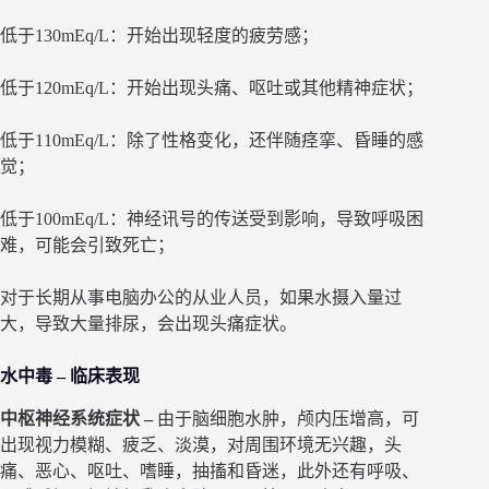
低于130mEq/L：开始出现轻度的疲劳感；
低于120mEq/L：开始出现头痛、呕吐或其他精神症状；
低于110mEq/L：除了性格变化，还伴随痉挛、昏睡的感
觉；
低于100mEq/L：神经讯号的传送受到影响，导致呼吸困
难，可能会引致死亡；
对于长期从事电脑办公的从业人员，如果水摄入量过
大，导致大量排尿，会出现头痛症状。
水中毒 – 临床表现
中枢神经系统症状 –
由于脑细胞水肿，颅内压增高，可
出现视力模糊、疲乏、淡漠，对周围环境无兴趣，头
痛、恶心、呕吐、嗜睡，抽搐和昏迷，此外还有呼吸、