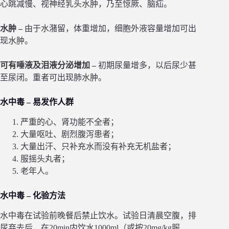
心跳减慢、视神经乳头水肿，乃至惊厥、脑疝。
水肿 –
由于水潴留，体重增加，细胞外液容量增加可出
现水肿。
可有唾液及泪液分泌增加 –
初期尿量增多，以后尿少甚
至尿闭。重者可出现肺水肿。
水中毒 – 易发作人群
严重的心、肾功能不全者；
大量呕吐、剧烈腹泻患者；
大量出汗、只补充水而没有补充无机盐者；
服摇头丸者；
老年人。
水中毒 – 化验方法
水中毒在试验前晚餐后禁止饮水。试验日清晨空腹，排
尿弃去后，在20min内饮水1000ml（或按20mg/kg服