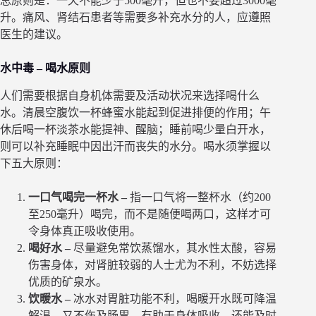
总原则是：一天不能少于500毫升，但也不要超过3000毫
升。痛风、肾结石患者等需要多补充水分的人，应遵照
医生的建议。
水中毒 – 喝水原则
人们需要根据自身机体需要及活动状况来选择喝什么
水。清晨空腹饮一杯蜂蜜水能起到促进排便的作用；午
休后喝一杯淡茶水能提神、醒脑；睡前喝少量白开水，
则可以补充睡眠中因出汗而丧失的水分。喝水须掌握以
下五大原则：
一口气喝完一杯水 –
指一口气将一整杯水（约200
至250毫升）喝完，而不是随便喝两口，这样才可
令身体真正吸收使用。
喝好水 –
尽量避免常饮蒸馏水，其水性太酸，容易
伤害身体，对肾脏较弱的人士尤为不利，不妨选择
优质的矿泉水。
饮暖水 –
冰水对胃脏功能不利，喝暖开水既可降温
解渴，又不伤及肠胃，有助于身体吸收，还能及时