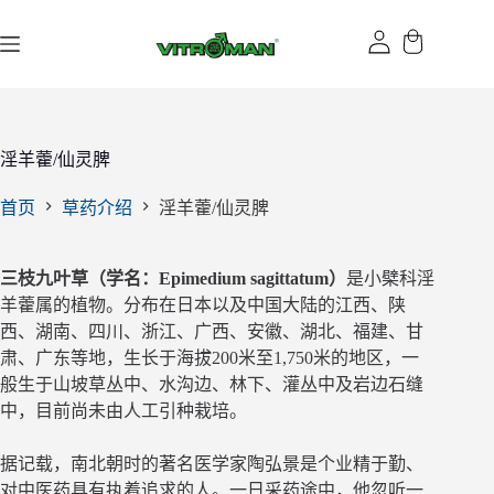
跳
过
内
容
淫羊藿/仙灵脾
首页
草药介绍
淫羊藿/仙灵脾
三枝九叶草（学名：Epimedium sagittatum）
是小檗科淫
羊藿属的植物。分布在日本以及中国大陆的江西、陕
西、湖南、四川、浙江、广西、安徽、湖北、福建、甘
肃、广东等地，生长于海拔200米至1,750米的地区，一
般生于山坡草丛中、水沟边、林下、灌丛中及岩边石缝
中，目前尚未由人工引种栽培。
据记载，南北朝时的著名医学家陶弘景是个业精于勤、
对中医药具有执着追求的人。一日采药途中，他忽听一