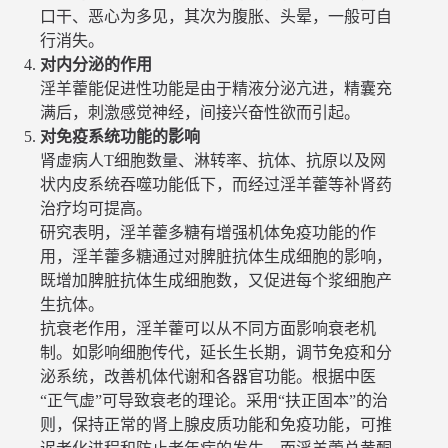
口干、恶心为多见，其次为腹胀、头晕，一般可自
行消失。
对内分泌的作用
淫羊藿能促进性功能是由于精液分泌亢进，精囊充
满后，刺激感觉神经，间接兴奋性欲而引起。
对免疫系统功能的影响
肾虚病人T细胞数量、淋转率、抗体、抗原以及网
状内皮系统吞噬功能低下，而经过淫羊藿等补肾药
治疗均可提高。
研究表明，淫羊藿多糖有增强机体免疫功能的作
用，淫羊藿多糖通过对脾脏抗体生成细胞的影响，
既增加脾脏抗体生成细胞数，又促进每个浆细胞产
生抗体。
抗衰老作用，淫羊藿可以从不同方面影响衰老机
制。如影响细胞传代，延长生长期，调节免疫和分
泌系统，改善机体代谢和各器官功能。根据中医
“正气虚”可导致衰老的理论。采用“扶正固本”的治
则，保持正常的肾上腺皮质功能和免疫功能，可推