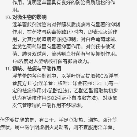
作用，说明淫羊藿具有良好的防治骨质疏松的作
用。
对微生物的影响
淫羊藿煎剂试管内对脊髓灰质炎病毒有显著的抑制
作用，在药物与病毒接触1小时内，即表现灭活作
用，对其他肠道病毒亦能抑制；对白色葡萄球菌、
金黄色葡萄球菌有显著抑菌作用，对奈氏卡他球
菌、肺炎双球菌、流感嗜血杆菌有轻度抑制作用。
1%浓度对人型结核杆菌有抑菌效力。
镇咳、祛痰与平喘作用
淫羊藿的各种制剂中，以茎叶鲜品提取物C及淫羊
藿复方Ⅱ号(淫羊藿：桉叶：洋金花=8：2：1)有一
定的祛痰作用(小鼠酚红法)，乙酸乙酯提取物初步
认为有镇咳作用(SO2引起小鼠咳嗽方法)，对豚鼠
支气管哮喘的平喘作用不够理想。
但需要提醒的是，有口干、手足心发热、潮热、盗汗等
症状，属中医学阴虚相火易动者，则不宜服用淫羊藿。