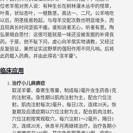
位老羊倌对旁人说：有种生长在树林灌木丛中的怪草，
叶青，状似杏叶，一根数茎，高达一、二尺。公羊啃吃
以后，阴茎极易勃起，与母羊交配次数也明显增多，而
且阳具长时间坚挺不痿。谁知说者无心，听者有意。陶
弘景暗自思忖：这很可能就是一味还没被发掘的补肾良
药。于是，他不耻下问，虚心向羊倌实地请教，又经过
反复验证，果然证实这野草的强阳作用不同凡响。后将
此药载入药典，并由此得名“淫羊藿”。
临床应用
治疗小儿麻痹症
取淫羊藿、桑寄生等量，制成每2毫升含生药各1克
的注射液。急性期以肌肉注射为主，配合穴位注
射。肌肉注射每次2毫升，每日2次，连续20天。恢
复期及后遗症期以穴位注射为主，配合肌肉注射。
穴位注射按常规取穴，每穴注射1～2毫升，隔日1
次，连续20天，休息半月再继续治疗。治疗各期小