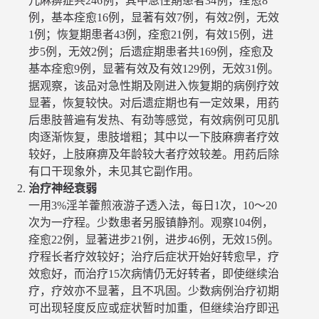
儿麻痹症共246例，其中急性期患者34例，痊愈8
例，基本痊愈16例，显著有效7例，有效2例，无效
1例；恢复期患者43例，痊愈21例，有效15例，进
步5例，无效2例；后遗症期患者共169例，痊愈及
基本痊愈9例，显著有效及有效129例，无效31例。
据观察，该品对急性期及刚进入恢复期的病例疗效
显著，恢复较快。对后遗症期也有一定效果，用药
后患肢普遍有发热、有劲等感觉，有效病例可见肌
肉逐渐恢复，患肢增粗；其中以一下肢麻痹者疗效
较好，上肢麻痹及年龄较大者疗效较差。用药后除
有口干现象外，未见其它副作用。
治疗神经衰弱
一用3%淫羊藿煎液游子透入法，每日1次，10～20
次为一疗程。少数患者另服镇静剂。观察104例，
痊愈22例，显著进步21例，进步46例，无效15例。
疗程长者疗效较好；治疗后症状开始好转愈早，疗
效愈好，而治疗15次病情仍无好转者，即使继续治
疗，疗效亦不显著，且不巩固。少数病例治疗初期
可出现轻度反应或症状暂时加重，但继续治疗即迅