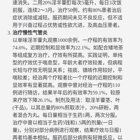
速消失。二用20%淫羊藿酊每次5毫升，每日3次饭
前服，连续2～3月。治疗50例，约有80%患者治后
症状消除或减轻。服药期间未见不良反应，但不适
用于兴奋过程占优势或性欲亢进，及高血压患者。
治疗慢性气管炎
以单味淫羊藿丸观察1000余例，一疗程的有效率为
74.6%，近期控制和显效率为22.1%。如配合矮地茶
等组成复方治疗，疗效有所提高。实践证明，单纯
型的疗效优于喘息型，年龄大者疗效较差，但病程
长短与疗效无明显关系；祛痰、镇咳作用较好，平
喘较差；经治两个疗程者比一个疗程的近期控制和
显效率有显著提高。观察中曾对经治一疗程的110
例进行随访，结果半年后的有效率为59.1%，较原
来疗效下降26.1%。制剂及用法：取淫羊藿茎、叶
(干品)，以其总量的80%煎取浓汁，20%研粉，两
者混合为丸。每日量相当于生药1两，两次分服。
治疗中曾以相当于生药5钱和1.5两的剂量(一日
量)，分别对部分病例进行观察，结果疗效与日服1
两者均基本相似。服药后部分病例有轻微反应，以