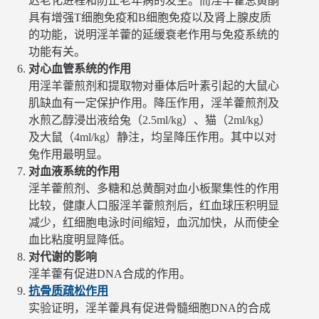
迟老化进程和防止老年病的发生。而淫羊藿总黄酮
具有增强T细胞免疫和B细胞免疫以及肾上腺皮质
的功能，说明淫羊藿的延缓衰老作用与免疫系统的
功能有关。
对心血管系统的作用
用淫羊藿煎剂和提取物对垂体后叶素引起的大鼠心
肌缺血有一定保护作用。降压作用，淫羊藿煎剂及
水煎乙醇浸出液给兔（2.5ml/kg）、猫（2ml/kg）
及大鼠（4ml/kg）静注，均呈降压作用。其中以对
兔作用最明显。
对血液系统的作用
淫羊藿煎剂、多糖和总黄酮对血小板聚集性的作用
比较，健康人口服淫羊藿煎剂后，红血球压积明显
减少，红细胞电泳时间缩短，血沉加快，从而使全
血比粘度明显降低。
对代谢的影响
淫羊藿有促进DNA合成的作用。
抗骨质疏松作用
实验证明，淫羊藿具有促进骨髓细胞DNA的合成