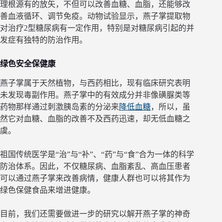
理根源有的放矢，不但可以改善血糖、血脂，还能够改
善血液循环、调节免疫。动物试验显示，燕子掌提取物
对治疗2型糖尿病有一定作用，特别是对糖尿病引起的并
发症有独特的防治作用。
绿色安全保健康
燕子掌属于天然植物，与西药相比，现有临床研究表明
未发现毒副作用。燕子掌中的有效成分并非像磺脲类等
药物那样通过刺激胰岛素的分泌来
降低血糖
，所以，虽
然它对血糖、血脂的改善不及西药迅速，却无低血糖之
虞。
祖国传统医学是“治”与“补”、“药”与“食”合为一体的科学
防治体系。因此，不仅糖尿病、血脂紊乱、高血压患者
可以通过燕子掌来改善病情，健康人群也可以将其作为
绿色保健食品来增进健康。
目前，我们还需要做进一步的研究以解开燕子掌的神奇