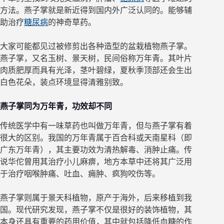
方法。燕子掌就是新近得到国内外广泛认同的。能够辅
助治疗
糖尿病
的神奇草药。
大家可能都见过被修剪出各种造型的盆栽植物燕子掌。
燕子掌，又名玉树、景天树，民间俗称万年青。其叶片
肉质肥厚而具有光泽，茎叶碧绿，夏秋季顶部还会生出
白色花朵，装点环境显得清雅别致。
燕子掌同为万年青，功效却不同
传统医学中有一味草药也叫做万年青，但与燕子掌有着
很大的区别。我国的万年青属于百合科或天南星科（即
广东万年青），其主要功效为清热解毒、消肿止痛。传
说华佗曾用其治疗小儿麻痹，地方本草中还将其广泛用
于治疗咽喉肿痛、吐血、痈肿、疯狗咬伤等。
燕子掌则属于景天科植物，原产于海外，后来移植到我
国。现代研究发现，燕子掌不仅是很好的装饰植物，其
本身还具有重要的药用价值，其中就包括降低血糖的作