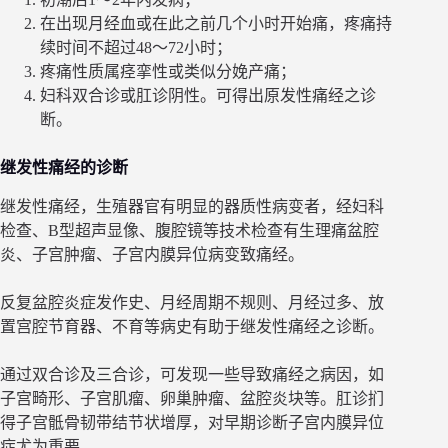
在出现月经血或在此之前几个小时开始痛，疼痛持
续时间不超过48～72小时；
疼痛性质属痉挛性或类似分娩产痛；
妇科双合诊或肛诊阴性。可得出原发性痛经之诊
断。
继发性痛经的诊断
继发性痛经，生殖器官有明显的器质性病变者，经妇科
检查、B型超声显像、腹腔镜等技术检查有生理痛盆腔
炎、子宫肿瘤、子宫内膜异位病变致痛经。
反复盆腔炎症发作史、月经周期不规则、月经过多、放
置宫腔节育器、不育等病史有助于继发性痛经之诊断。
通过双合诊及三合诊，可发现一些导致痛经之病因，如
子宫畸形、子宫肌瘤、卵巢肿瘤、盆腔炎块等。肛诊扪
得子宫骶骨韧带结节状增厚，对早期诊断子宫内膜异位
症尤为重要。