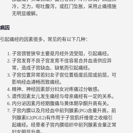
冷，乏力，呕吐腹泻，或肛门坠胀，采用止痛措施
无明显缓解。
病因
引起痛经的因素很多，常见的有以下几种：
子宫颈管狭窄主要是月经外流受阻，引起痛经。
子宫发育不良子宫发育不佳容易合并血液供应异
常，造成子宫缺血、缺氧而引起痛经。
子宫位置异常若妇女子宫位置极度后屈或前屈，可
影响经血通畅而致痛经。
精神、神经因素部分妇女对疼痛过分敏感。
遗传因素女儿发生痛经与母亲痛经有一定的关系。
内分泌因素月经期腹痛与黄体期孕酮升高有关。
子宫内膜以及月经血中前列腺素(PG)含量升高，前
列腺素E2(PGE2)有作用于子宫肌纤维使之收缩引
起痛经。经患者子宫内膜组织中前列腺素含量正常
妇女明显升高。