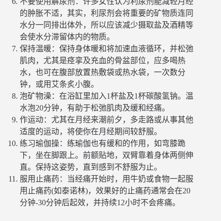
不要使用解尿剂：许多女性认为利尿剂能减轻月经
的肿胀不适，其实，利尿剂会将重要的矿物质连同
水分一同排出体外，所以应该减少摄取盐及酒精等
会使水分滞留体内的物质。
保持温暖：保持身体暖和将加速血液循环，并松弛
肌肉，尤其是痉挛及充血的骨盆部位，应多喝热
水，也可在腹部放置热敷袋或热水袋，一次数分
钟，或用艾条炙小腹。
泡矿物澡：在浴缸里加入1杯盐及1杯碳酸氢钠。温
水泡20分钟，有助于松弛肌肉及缓和经痛。
作运动：尤其在月经来潮前夕，多走路或从事其他
适度的运动，将使你在月经期间较舒服。
练习瑜伽操：练瑜伽也有缓和的作用，如弯膝跪
下，坐在脚跟上。前额贴地，双臂靠着身体两侧伸
直。保持这姿势，直到感到不舒服为止。
服用止痛药：当经痛开始时，用牛奶或食物一起服
用止痛药(如泰诺林)，效果好的止痛药通常会在20
分钟-30分钟后起效，并持续12小时不会疼痛。