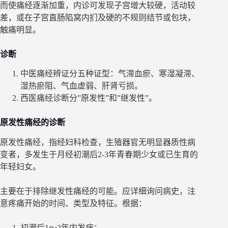
而使痛经逐渐加重，内诊可发现子宫增大较硬，活动较
差，或在子宫直肠陷窝内扪及硬的不规则结节或包块，
触痛明显。
诊断
中医痛经辨证分五种证型：气滞血瘀、寒湿凝滞、
湿热瘀阻、气血虚弱、肝肾亏损。
西医痛经诊断分”原发性”和”继发性”。
原发性痛经的诊断
原发性痛经，指经妇科检查，生殖器官无明显器质性病
变者，多发生于月经初潮后2-3年青春期少女或已生育的
年轻妇女。
主要在于排除继发性痛经的可能。应详细询问病史，注
意疼痛开始的时间、类型及特征。根据：
初潮后1～2年内发病；