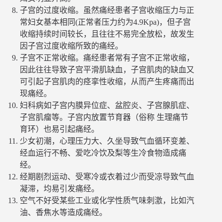
子宫的过度收缩。虽然痛经患者子宫收缩压力与正
常妇女基本相同(正常者压力约为4.9Kpa)，但子宫
收缩持续时间较长，且往往不易完全放松，故发生
因子宫过度收缩所致的痛经。
子宫不正常收缩。痛经患者常有子宫不正常收缩，
因此往往导致子宫平滑肌缺血，子宫肌肉的缺血又
可引起子宫肌肉的痉挛性收缩，从而产生疼痛而出
现痛经。
妇科病如子宫内膜异位症、盆腔炎、子宫腺肌症、
子宫肌瘤等。子宫内放置节育器（俗称 生理痛节
育环）也易引起痛经。
少女初潮，心理压力大、久坐导致气血循环变差、
经血运行不畅、爱吃冷饮及梨等生冷食物造成痛
经。
经期剧烈运动、受寒冷或衣着过少而受凉导致气血
凝滞，均易引发痛经。
空气不好受某些工业或化学性质气味刺激，比如汽
油、香焦水等造成痛经。