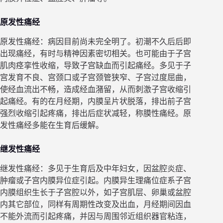
原发性痛经
原发性痛经：病因目前尚未完全明了。初潮不久后后即
出现痛经，有时与精神因素密切相关。也可能由于子宫
肌肉痉挛性收缩，导致子宫缺血而引起痛经。多见于子
宫发育不良、宫颈口或子宫颈管狭窄、子宫过度屈曲，
使经血流出不畅，造成经血潴留，从而刺激子宫收缩引
起痛经。有的在月经期，内膜呈片状脱落，排出前子宫
强烈收缩引起疼痛，排出后症状减轻，称膜性痛经。原
发性痛经多能在生育后缓解。
继发性痛经
继发性痛经：多见于生育后及中年妇女，因盆腔炎症、
肿瘤或子宫内膜异位症引起。内膜异生理痛位症系子宫
内膜组织生长于子宫腔以外，如子宫肌层、卵巢或盆腔
内其它部位，同样有周期性改变及出血，月经期间因血
不能外流而引起疼痛，并因与周围邻近组织器官粘连，