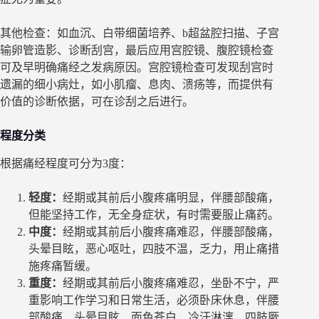
其他检查：如血沉、白带细菌培养、b超盆腔扫描、子宫
输卵管造影、诊断刮宫，最后应用宫腔镜、腹腔镜检查
可及早明确痛经之发病原因。宫腔镜检查可发现刮宫时
遗漏的细小病灶，如小肌瘤、息肉、溃疡等，而提供有
价值的诊断依据，可在诊刮之后进行。
程度分类
根据痛经程度可分为3度：
轻度：
经期或其前后小腹疼痛明显，伴腰部酸痛，
但能坚持工作，无全身症状，有时需要服止痛药。
中度：
经期或其前后小腹疼痛难忍，伴腰部酸痛，
头晕目眩，恶心呕吐，四肢不温，乏力，用止痛措
施疼痛暂缓。
重度：
经期或其前后小腹疼痛难忍，坐卧不宁，严
重影响工作学习和日常生活，必须卧床休息，伴腰
部酸痛，头晕目眩，面色苍白，冷汗淋漓，四肢厥