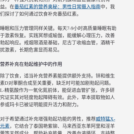
益。在
番茄红素的营养奥秘：男性日常摄入指南
中，我
们探讨了如何通过饮食补充番茄红素。
睡眠和压力管理同样关键。每天7-9小时高质量睡眠有助
于激素恢复。实践冥想或瑜伽，能缓解心理压力，改善
勃起响应。戒烟限酒是基础，尼古丁收缩血管，酒精干
扰激素，长期危害显而易见。
营养补充在勃起维护中的作用
除了饮食，适当补充营养素能提供额外支持。锌和维生
素D对睾酮合成至关重要，缺乏时可能加剧勃起问题。
L-精氨酸作为一氧化氮前体，能促进血管扩张，许多研
究证实其对轻度勃起障碍有效。此外，草本提取物如人
参或玛卡已被证明能提升活力和耐力。
对于希望通过补充增强勃起功能的男性，推荐
威特猛X-
元素
，它结合了泰国艳紫铆、马来西亚东革阿里和淫羊
藿等天然成分，帮助补充能量、改善血液循环，支持整