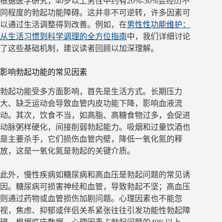
根据医学研究，40岁以上男性中约有20%-30%会经历不
同程度的勃起功能障碍。这并非不可逆转，许多因素可
以通过生活调整得到改善。例如，在
男性性功能维护：
从生活习惯到科学调理的全方位指南
中，我们详细讨论
了这些基础机制，建议读者回顾以加深理解。
影响勃起功能的常见因素
勃起功能受多方面影响，首先是生活方式。长期压力
大、缺乏运动会导致血管内皮功能下降，影响血液流
动。其次，饮食不当，如高脂、高糖食物过多，会促进
动脉粥样硬化，间接削弱勃起能力。吸烟和过量饮酒也
是主要杀手，它们损伤血管内壁，降低一氧化氮的释
放，这是一氧化氮是勃起的关键介质。
此外，慢性疾病如糖尿病和高血压是勃起问题的常见诱
因。糖尿病可损害神经和血管，导致勃起不坚；高血压
则通过药物或血管损伤加剧问题。心理因素也不能忽
视，焦虑、抑郁或伴侣关系紧张往往引发功能性勃起障