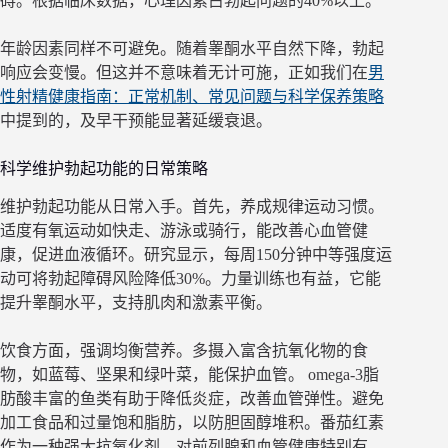
碍。根据临床数据，心理因素占勃起问题的40%以上。
年龄因素同样不可避免。随着睾酮水平自然下降，勃起
响应会变慢。但这并不意味着无计可施，正如我们在
男
性射精健康指南：正常机制、常见问题与科学保养策略
中提到的，及早干预能显著延缓衰退。
科学维护勃起功能的日常策略
维护勃起功能从日常入手。首先，养成规律运动习惯。
适度有氧运动如快走、游泳或骑行，能改善心血管健
康，促进血液循环。研究显示，每周150分钟中等强度运
动可将勃起障碍风险降低30%。力量训练也有益，它能
提升睾酮水平，支持肌肉和激素平衡。
饮食方面，强调均衡营养。多摄入富含抗氧化物的食
物，如蓝莓、坚果和绿叶菜，能保护血管。 omega-3脂
肪酸丰富的鱼类有助于降低炎症，改善血管弹性。避免
加工食品和过量饱和脂肪，以防胆固醇堆积。番茄红素
作为一种强大抗氧化剂，对前列腺和血管健康特别有