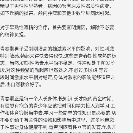
精见于男性性早熟者，病因60％有原发性器质性病变，
如下丘脑的损害、颅内肿瘤和其他少数罕见病因引起。
对于早熟性遗精的治疗，首先要查明病因，解除不必要
的精神负担。
青春期男子受刚刚增高的雄激素水平的影响，对性刺激
特别敏感,勃起来得快去得也快,这些是青春期性成熟的标
志，当然,初期性激素水平尚不稳定，性冲动处于萌发阶
段,对这种频繁的勃起应坦然处之,不必过多顾虑,等过一
段时间激素水平相对稳定,身体对激素的影响能够适应之
后,也自然就会好了。
青春期正是每一个人长身体,长知识,长才能的黄金时期,
有理想有抱负的青少年应该把时间和精力投入到学习,工
作和体育锻憾当中去.学习一些简单的性知识是必要的,切
不要沉缅于有关性的读物和影响当中过早、过多地迷恋
于性事对身体健康不利.青春期随着性器官的发育.龟头开