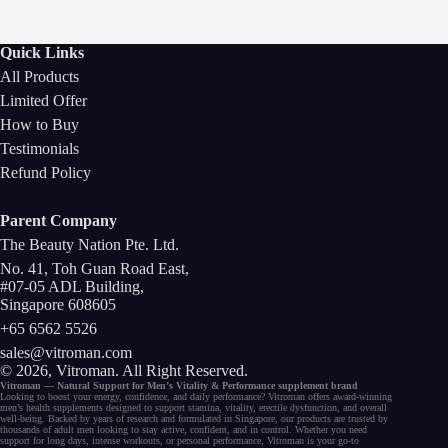
Quick Links
All Products
Limited Offer
How to Buy
Testimonials
Refund Policy
Parent Company
The Beauty Nation Pte. Ltd.
No. 41, Toh Guan Road East,
#07-05 ADL Building,
Singapore 608605
+65 6562 5526
sales@vitroman.com
© 2026, Vitroman
. All Right Reserved.
Vitroman — Natural Support for
Men’s Vitality
&
Performance
supplement
brand
Looking to
boost your energy
, confidence, and
daily performance
? Vitroman offers award-winning
men’s health supplements
designed to support
stamina
,
vitality
,
erectile dysfunction
, and
overall
well-being
. Backed by years of research and formulated in Singapore, our
products
are trusted by
thousands of
adult men
looking to stay active, confident, and in control. Whether you need
support for long days,
intense workouts
, or
personal performance
, Vitroman is your go-to