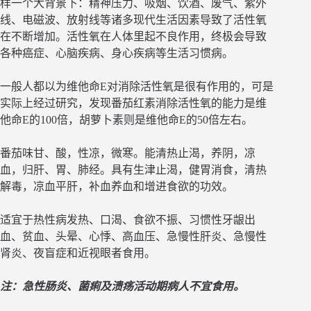
样一个大背景下：精神压力、吸烟、饮酒、废气、紫外
线、电磁波、放射线等诸多现代生活因素导致了活性氧
在不断增加。活性氧在人体里起不良作用，终极会导致
各种癌症、心脑疾病、身心疾病等生活习惯病。
一般人都以为维他命E对消除活性氧是很有作用的，可是
实际上经过研究，发现番茄红素消除活性氧的能力是维
他命E的100倍，胡萝卜素则是维他命E的50倍左右。
番茄味甘、酸，性凉，微寒。能清热止渴，养阴，凉
血，归肝、胃、肺经。具有生津止渴，健胃消食，清热
解毒，凉血平肝，补血养血和增进食欲的功效。
适宜于热性病发热、口渴、食欲不振、习惯性牙龈出
血、贫血、头晕、心悸、高血压、急慢性肝炎、急慢性
肾炎、夜盲症和近视眼者食用。
注：急性肠炎、菌痢及溃疡活动期病人不宜食用。