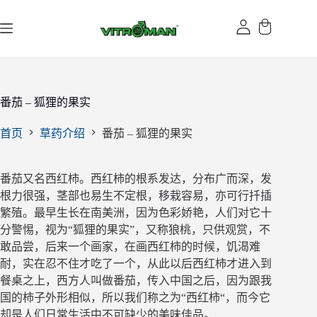
跳
过
内
容
番茄 – 狐狸的果实
首页
草药介绍
番茄 – 狐狸的果实
番茄又名西红柿。西红柿的根系发达，分布广而深，发
根力很强，茎部也易生不定根，移栽容易，亦可行扦插
繁殖。最早生长在南美洲，因为色彩娇艳，人们对它十
分警惕，视为“狐狸的果实”，又称狼桃，只供观赏，不
敢品尝，后来一个画家，在画西红柿的时候，饥渴难
耐，实在忍不住才吃了一个，从此以后西红柿才进入到
餐桌之上，西方人叫做番茄，传入中国之后，因为跟我
国的柿子外形相似，所以我们称之为“西红柿“，而今它
却是人们日常生活中不可缺少的美味佳品。