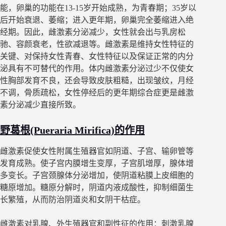
能，卵巢的功能在13-15岁开始成熟，为青春期；35岁以
后开始衰退、萎缩；进入更年期，卵巢完全萎缩进入绝
经期。因此，雌激素分泌减少，女性就会出与乳房松
驰、容颜衰老，性欲减退等。雌激素是维持女性特征的
关键、对保持女性青春、女性特征以及保证正常的内分
泌具有不可替代的作用。体内雌激素分泌过少不仅使女
性胸部发育不良，还会导致皮肤粗糙，出现皱纹，月经
不调，骨质疏松，女性停经后的更年期综合症更是雌激
素分泌减少直接所致。
野葛根(Pueraria Mirifica)的作用
雌激素促使女性附属生殖器官如阴道、子宫、输卵管等
发育成熟。使子宫内膜增生变厚，子宫肌增厚，腺体增
多变长。子宫颈腺体分泌增加，使阴道粘膜上皮细胞的
糖原增加。糖原分解时，阴道内液成酸性，抑制细菌生
长繁殖，从而防治阴道炎和女阴干枯症。
雌激素对乳腺、外生殖器官和副性征的作用：刺激乳腺