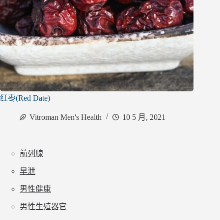
红枣(Red Date)
Vitroman Men's Health
10 5 月, 2021
前列腺
早泄
男性健康
男性生殖器官