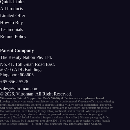
Quick Links
All Products
Limited Offer
How to Buy
Testimonials
Refund Policy
Parent Company
The Beauty Nation Pte. Ltd.
No. 41, Toh Guan Road East,
#07-05 ADL Building,
Singapore 608605
+65 6562 5526
sales@vitroman.com
© 2026, Vitroman
. All Right Reserved.
Vitroman — Natural Support for
Men’s Vitality
&
Performance
supplement
brand
Looking to
boost your energy
, confidence, and
daily performance
? Vitroman offers award-winning
men’s health supplements
designed to support
stamina
,
vitality
,
erectile dysfunction
, and
overall
well-being
. Backed by years of research and formulated in Singapore, our
products
are trusted by
thousands of
adult men
looking to stay active, confident, and in control. Whether you need
support for long days,
intense workouts
, or
personal performance
, Vitroman is your go-to
solution. |
Natural herbal
formulas
|
Supports endurance
&
vitality
|
Discreet packaging
& fast
delivery | Trusted by
Singaporean men
since 2004. Shop now to enjoy exclusive deals,
bundle
offers
& secure checkout – all from a
local brand
that truly understands
men's wellness
.