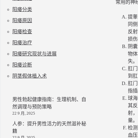
常用的神
阳痿分类
提睾
阳痿原因
同侧
阳痿检查
反射
损伤
阳痿治疗
阴囊
阳痿研究现状与进展
物体
失。
阳痿诊断
肛门
阴茎假体植入术
到肛
肛门
指插
球海
男性勃起健康指南：生理机制、自
其反
然调理与预防策略
射，
22 9 月, 2025
量。
人参：提升男性活力的天然滋补秘
检测
籍
血压
22 9 月, 2025