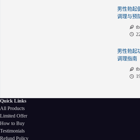
男性勃起
调理与预
t
2
男性勃起
调理指南
t
1
Quick Links
All Products
Limited Offer
How to Buy
Testimonials
Refund Policy