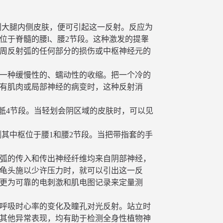
划大腿内侧皮肤，便可引起这一反射。反应为
位于脊髓的腰l、腰2节段。这种激发的提睾
周反射弧的任何部分的损伤或中枢神经元的
一种缓慢性的、蠕动性的收缩。把一个冷的
有肌肉或局部神经的病变时，这种反射消
骶4节段。当轻划会阴区域的皮肤时，可以见
其中枢位于腰1和腰2节段。当把带指套的手
弧的传入和传出神经纤维均来自阴部神经，
捏龟头施以少许压力时，就可以引出这一反
更为可靠的电刺激和肌电图记录来定量测
呼吸时心率的变化及瞳孔对光反射。站立时
其他异常表现，均有助于检测全身性植物神