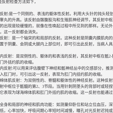
经反射检查方法如下，
反射:是一个同侧的、表浅的躯体性反射。利用大头针的钝头轻
睾丸的升高。该反射由髂腹股沟和生殖肌神经调节，其反射中枢
的出现是较缓慢的，就像在性唤起过程中所见到的那样。无论外
，这一反射都会消失。
反射：是一个轴突的和局部的反射。这种反射是阴囊内膜肌肉的
置于阴囊、会阴或大腿内上部位时，即可引出此反射，当病人具
内反射：是双侧性的、躯体的和表浅的反射，其反射中枢在骶2-
门外括约肌的收缩。
内反射:可以用来评估腹壁下神经和骶神经丛中的交感部分，推测
入肛门时，可引出这一反射，表现为肛门内括约肌的收缩。
绵体肌反射：为双侧性的、脊髓和躯体性的神经反射。这种反射
射中枢位于骶髓的第2、3节段。当用针刺阴茎头的背部时或轻
它表现为球海绵体肌和肛门外括约肌的收缩。这一反射也能通过
全身和局部的神经和肌肉功能：如测量仰卧位和站立位血压，深
低，心率加快，呼吸间期心率短时间减慢，瞳孔对光反射迟钝或