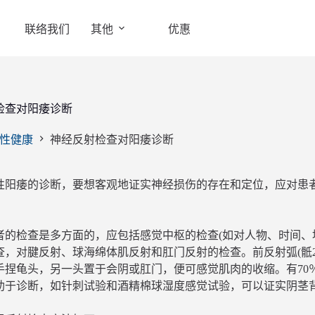
联络我们
其他
优惠
检查对阳痿诊断
性健康
神经反射检查对阳痿诊断
性阳痿的诊断，要想客观地证实神经损伤的存在和定位，应对患
者的检查是多方面的，应包括感觉中枢的检查(如对人物、时间、
查，对腱反射、球海绵体肌反射和肛门反射的检查。前反射弧(骶2
手捏龟头，另一头置于会阴或肛门，便可感觉肌肉的收缩。有70
助于诊断，如针刺试验和酒精棉球湿度感觉试验，可以证实阴茎