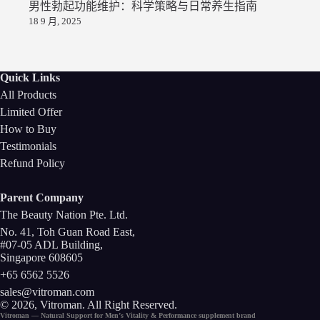
男性勃起功能维护：科学策略与日常养生指南
18 9 月, 2025
Quick Links
All Products
Limited Offer
How to Buy
Testimonials
Refund Policy
Parent Company
The Beauty Nation Pte. Ltd.
No. 41, Toh Guan Road East,
#07-05 ADL Building,
Singapore 608605
+65 6562 5526
sales@vitroman.com
© 2026, Vitroman
. All Right Reserved.
Vitroman — Natural Support for
Men’s Vitality
&
Performance
supplement
brand