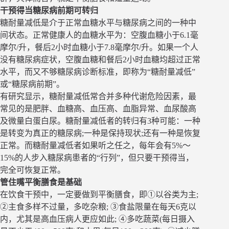
干预得当糖尿病前期可转归
糖耐量减低是介于正常血糖水平与糖尿病之间的一种中
间状态。正常健康人的血糖水平为：空腹血糖小于6.1毫
摩尔/升，餐后2小时血糖小于7.8毫摩尔/升。如果一个人
没有糖尿病症状，空腹血糖和餐后2小时血糖均超过正常
水平，而又不够糖尿病诊断标准，即称为“糖耐量减低”
或“糖尿病前期”。
有研究显示，糖耐量减低常合并多种代谢危险因素，最
常见的是肥胖、血糖高、血压高、血脂异常、血尿酸高
及微量白蛋白尿。糖耐量减低者的转归有3种可能：一种
是转变为真正的糖尿病;一种是保持现状;还有一种是恢复
正常。而糖耐量减低者如果听之任之，每年会有5%～
15%的人步入糖尿病患者的“行列”，但只要干预得当，
完全可恢复正常。
管住嘴平衡膳食是基础
在饮食干预中，一定要做到平衡膳食，即①以谷类为主;
②主食多样不过量，多吃杂粮; ③食盐限量在每天6克以
内，尤其是高血压病人更应如此; ④多吃蔬菜(每日摄入