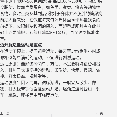
量不少于400～500克)和水果(每日100～200克); ⑤减少膳
食脂肪，增加优质蛋白，如鱼类、禽类、瘦肉等动物性
食物，多吃豆类及其制品; ⑥对于身体并不肥胖的糖尿病
前期人群来说，在保证每天每公斤体重30卡热量饮食的
前提下，应限制糖和酒的摄入，而超重或肥胖者在此基
础上还要减肥，即每月减0.5～1公斤，直至达到标准体
重。
迈开腿适量运动是重点
在运动干预上，提倡适量运动，每天至少散步半小时或
做相似能量消耗的运动，不宜进行剧烈运动。
运动原则：最好选择简单、方便、不需要特殊设备和投
入，且利于长期坚持的运动，如散步、快走、慢跑、做
操、打太极拳、扭秧歌等。
运动强度：因人而异，循序渐进，一般宜从散步、做
操、打太极拳等低强度运动开始，逐渐过渡到登山、骑
车、跳绳、爬楼等中等强度运动。
上一页
下一页