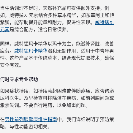
当生活调理不足时，天然补充品可提供额外支持。例
如，威特猛X-元素结合多种草本精华，如东革阿里和艳
紫铆，能帮助提升能量和耐力，促进性表现。
威特猛X-
元素
是综合配方，适合日常保养。
同样，威特猛玛卡精华以玛卡为主，能滋补肾脏，改善
疲劳。
威特猛玛卡精华
温和无副作用，适用于中青年男
性。这些产品基于传统草本，结合现代提取技术，确保
安全有效。
何时寻求专业帮助
如果症状持续，如持续勃起困难或伴随疼痛，应咨询泌
尿科医生。及早检查可排除潜在疾病，如前列腺问题或
激素失调。不要自行用药，以免加重问题。
在
男性前列腺健康维护指南
中，我们详细说明了预防策
略，与性功能密切相关。