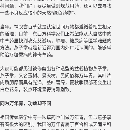
种问题，我们除了要尽量做到规范用药，还可以去寻找
一些不良反应较小的天然“绿色药物”。
当年。神农尝百草就是认定世间万物都遵循着相生相克
的道理；目前，东西方科学家们正希望能从大自然中的
中草药里找到攻克艾滋病，肿瘤、糖尿病等医学难题的
方法。燕子掌就是新近得到国内外广泛认同的。能够辅
助治疗糖尿病的神奇草药。
大家可能都见过被修剪出各种造型的盆栽植物燕子掌。
燕子掌，又名玉树、景天树，民间俗称万年青。其叶片
肉质肥厚而具有光泽，茎叶碧绿，夏秋季顶部还会生出
白色花朵，装点环境显得清雅别致。
同为万年青，功效却不同
祖国传统医学中有一味草药也叫做万年青，但与燕子掌
有着很大的区别。我国的万年青属于百合科或天南星科