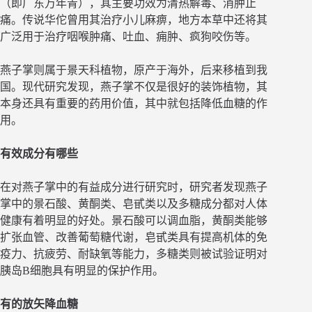
（即广东万年青），其主要功效为清热解毒、消肿止
痛。传说华佗曾用其治疗小儿麻痹，地方本草中还将其
广泛用于治疗咽喉肿痛、吐血、痈肿、疯狗咬伤等。
燕子掌则属于景天科植物，原产于海外，后来移植到我
国。现代研究发现，燕子掌不仅是很好的装饰植物，其
本身还具有重要的药用价值，其中就包括降低血糖的作
用。
有效成分有哪些
在对燕子掌中的有益成分进行研究时，研究者发现燕子
掌中的景石酸、黄酮类、皂甙类以及多糖成分都对人体
健康有着明显的好处。景石酸可以调血脂，黄酮类能够
扩张血管、改善葡萄糖代谢，皂甙类具有提高机体的免
疫力、抗疲劳、耐缺氧等能力，多糖类则被试验证明对
胰岛B细胞具有明显的保护作用。
有的放矢降血糖