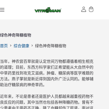
跳
过
内
容
绿色神奇降糖植物
首页
综合健康
绿色神奇降糖植物
当年，神农尝百草就是认定世间万物都遵循着相生相克
的道理；目前，东西方科学家们正希望能从大自然中的
中草药里找到攻克艾滋病，肿瘤、糖尿病等医学难题的
方法。燕子掌就是新近得到国内外广泛认同的。能够辅
助治疗糖尿病的神奇草药。
近年来，不论是患者还是医护人员都越来越重视药物不
良反应的问题，其中当然也包括各种降糖药物。曾有不
少患者由于用药不正确，降了血糖却伤了肝肾。面对这