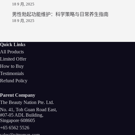
18 9 月, 2025
男性勃起功能维护：科学策略与日常养生指南
18 9 月, 2025
Quick Links
All Products
Limited Offer
How to Buy
Testimonials
Refund Policy
Parent Company
The Beauty Nation Pte. Ltd.
No. 41, Toh Guan Road East,
#07-05 ADL Building,
Singapore 608605
+65 6562 5526
sales@vitroman.com