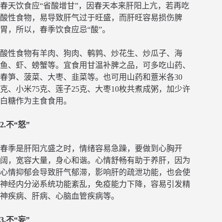
春天饮食应“省酸增甘”，因春天本来肝阳上亢，若再吃
酸性食物，易导致肝气过于旺盛，而肝旺容易损伤脾
胃，所以，春季饮食应忌“酸”。
酸性食物有羊肉、狗肉、鹌鹑、炒花生、炒瓜子、海
鱼、虾、螃蟹等。宜食用甘温补脾之品，可多吃山药、
春笋、菠菜、大枣、韭菜等。也可用山药和薏米各30
克、小米75克、莲子25克、大枣10枚共煮成粥，加少许
白糖作为主食食用。
2.不“怒”
春季是肝阳亢盛之时，情绪容易急躁，要做到心胸开
阔，宽容大量，身心和谐。心情舒畅有助于养肝，因为
心情抑郁会导致肝气郁滞，影响肝的疏泄功能，也会使
神经内分泌系统功能紊乱，免疫能力下降，容易引发精
神疾病、肝病、心脑血管疾病等。
3.不“妄”