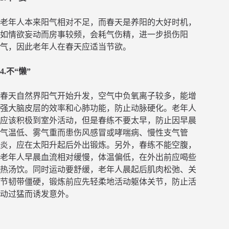
老年人本来阳气相对不足，而春天是养阳的大好时机，
如情欲妄动而房事较频，会耗气伤精，进一步损伤阳
气，因此老年人在春天应适当节欲。
4.不“懒”
春天自然界阳气开始升发，空气中负氧离子较多，能增
强大脑皮层的效率和心肺功能，防止动脉硬化。老年人
应该积极到室外活动，但是春练不要太早，防止因早晨
气温低、雾气重而患伤风感冒或哮喘病、慢性支气管
炎，应在太阳升起后外出锻炼。另外，春练不能空腹，
老年人早晨血流相对缓慢，体温偏低，在外出前应喝些
热汤饮。同时运动要舒缓，老年人晨起后肌肉松弛、关
节韧带僵硬，锻炼前应先轻柔地活动躯体关节，防止活
动过猛而诱发意外。