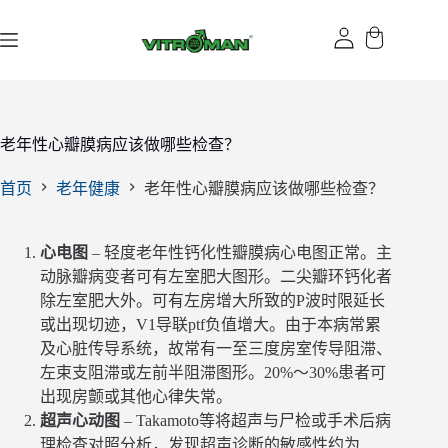
跳
过
内
容
老年性心瓣膜病应该做哪些检查？
首页
老年健康
老年性心瓣膜病应该做哪些检查？
心电图
– 轻度老年性钙化性瓣膜病心电图正常。主
动脉瓣病变者可有左室肥大图形。二尖瓣环钙化者
除左室肥大外。可有左房增大所致的P波时限延长
或出现切迹，V1导联ptf负值增大。由于本病常累
及心脏传导系统，故常有一至三度房室传导阻滞、
左束支阻滞或左前半阻滞图形。20%～30%患者可
出现房颤或其他心律失常。
超声心动图
– Takamoto等将超声与尸检或手术后病
理检查对照分析，发现超声诊断的敏感性约为