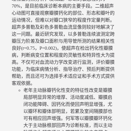
70%，是目前临床诊断本病的主要手段。二维超声
心动图可直接观察瓣膜钙化的部位、形态和瓣叶的
运动情况，但难以对瓣口狭窄的程度作定量判断。
超声多普勒及彩色多普勒血流显像则较好地解决了
这一问题。最近研究发现，以多普勒连续波测定跨
瓣压力阶差及瓣口面积与用导管所测的结果相关性
良好(r=0.75，P=0.002)，使超声在检出钙化性瓣膜
病，判断病变位置和程度的灵敏性和特异性大为提
高。不仅可对血流动力学改变进行监测，评价瓣膜
功能，为临床病情分析、指导治疗、预后判断提供
帮助，而且还可为选择手术适应证和手术方式提供
客观依据。
老年主动脉瓣钙化性变的特征性改变是瓣膜
局部明显异常的增厚、活动度减低、瓣膜启
闭功能障碍、因钙化而使回声明显增强，尤
以瓣环和瓣体部明显，若累及室间隔膜部也
可有相应回声增强。何军等以瓣膜瓣环钙化
大于主动脉根部回声为诊断标准，而以主动