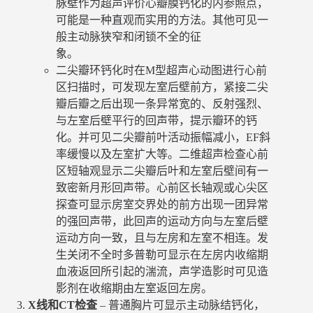
脉壁作为超声评价心瓣膜钙化的内参照点，
可能是一种直观而实用的方法。其他可见一
般主动脉狭窄和闭锁不全的征
象。
二尖瓣环钙化时在M型超声心动图进行心前
区扫描时，可发现左室后壁前方，紧接二尖
瓣后瓣之后出现一条异常宽的、反射强烈、
与左室后壁平行的回声带，提示瓣环的钙
化。并可见二尖瓣前叶活动振幅减小，EF斜
率缓慢以及左室扩大等。二维超声检查心前
区短轴观显示二尖瓣后叶和左室后壁间有一
致密新月形回声带。心前区长轴观或心尖区
探查可显示房室交界处的前方出现一团异常
的强回声带，此回声的运动方向与左室后壁
运动方向一致，且与左房和左室不相连。发
生关闭不全时多普勒可显示在左房内收缩期
血液返回所引起的湍流，声学造影时可见造
影剂在收缩期由左室返回左房。
X线和CT检查
– 普通胸片可显示主动脉结钙化，