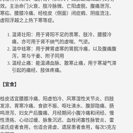
效。主治命门火衰、肢冷脉微、亡阳虚脱、腹痛泄泻、
寒疝、腰膝冷痛、经桂皮（侧面）闭症瘕、阴疽流注、
虚阳浮越之上热下寒等症。
温肾壮阳：用于肾阳不足的畏寒、肢冷、腰膝冷
痛，亦可用于肾不纳气的虚喘、气逆。
温中祛寒：用于脾胃虚寒的胃脘冷痛，以及腹痛腹
泻，常与干姜、附子同用
温经止痛：能温通血脉、散寒止痛，用于寒凝气滞
引起的痛经、肢体疼痛。
【宜食】
桂皮适宜腰膝冷痛、阳虚怕冷、风寒湿性关节炎、四肢
发凉、胃寒冷痛、食欲不振、呕吐清水、腹部隐痛、肠
鸣泄泻、妇女产后腹痛、月经期间小腹冷痛和闭经、慢
性溃疡、心动过缓、脉象沉迟、血栓闭塞性脉管炎、雷
诺氏症者食用，也适合肾虚、遗尿患者食用，每次5克左