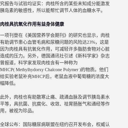
究报告与试验均证实：肉桂所含的某些未知成分能激发
胰岛素的敏感性，所以能帮忙调节人体的血糖水平。
肉桂具抗氧化作用有益身体健康
一项刊登在《美国营养学会期刊》的研究也显示，肉桂
有助调节患心血管毛病和尿糖问题的风险达23%，这是
因为肉桂具有抗氧化作用，可减轻许多脂肪食物对心脏
造成的压力。另外，德国通讯社引述《新科学家》杂志
曾报道，科学家发现肉桂含有一种称为
MHCP( Methylhydorxy Chalcone Polymer )的物质。他们
给实验老鼠补充MHCP后，老鼠血液中葡萄糖的浓度大
幅降低。
此外，肉桂也有助散寒止痛、疏通血脉及调节胰岛素水
平等，具抗菌、抗腐化、收敛、祛胃肠胀气和通经等作
用，被视为珍品。
全球公布：国际糖尿病联盟在纽约召开发布会，权威认