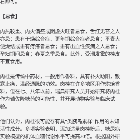
右即可。
【忌食】
内热较重、内火偏盛或阴虚火旺者忌食，舌红无苔之人
亦忌；患有干燥综合症、更年期综合症者忌食；平素大
便燥结或患有痔疮者忌食；患有出血性疾病之人忌食；
孕妇期间忌食；春夏之季忌食。此外，受潮发霉的桂皮
不宜食用。
肉桂是传统中药材，一般用作香料，具有补火助阳，散
寒止痛，温经通脉的功效。肉桂在许多地区用作烘焙香
料，但在七、八年以前，瑞典研究人员开始研究将肉桂
作为辅佐降糖药的可能性，并开展动物实验与临床试
验。
他们认为，肉桂很可能存有具“类胰岛素样”作用的未知
活性成分。多项实验表明，添加适量肉桂粉后，糖尿病
实验模型的机体血糖代谢水平可提高20倍。根据国外研