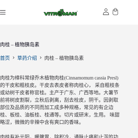
跳
过
内
容
肉桂 – 植物胰岛素
首页
草药介绍
肉桂 – 植物胰岛素
肉桂为樟科常绿乔木植物肉桂(Cinnamomum cassia Presl)
的干皮和粗枝皮。干皮去表皮者称肉桂心， 采自粗枝条
或幼树干皮者称官桂。主产于广东、广西等地。大暑节
前将树皮割裂，立秋后剥离，刮去栓皮，阴干。因剥取
部位及品质的不同而加工成多种规格，常见的有企边
桂、板桂、油板桂、桂通等。切片或研末，生用。 味甜
略涩，微微的辛辣中含有爽口的香味。
肉桂有补元阳，暖脾胃，除积冷，通脉止痛和止泻的功