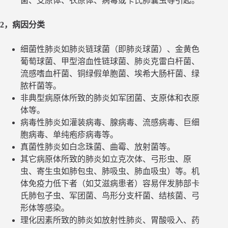
菌、支原体、衣原体、病毒或卡氏肺囊虫等引起。
2，病因分类
细菌性肺炎如肺炎链球菌（即肺炎球菌）、金黄色
葡萄球菌、甲型溶血性链球菌、肺炎克雷白杆菌、
流感嗜血杆菌、铜绿假单胞菌、埃希大肠杆菌、绿
脓杆菌等。
非典型病原体所致的肺炎如军团菌、支原体和衣原
体等。
病毒性肺炎如灌装病毒、腺病毒、流感病毒、巨细
胞病毒、单纯疱疹病毒等。
真菌性肺炎如白念珠菌、曲霉、放射菌等。
其它病原体所致的肺炎如立克次体、弓形虫、原
虫、寄生虫如肺包虫、肺吸虫、肺血吸虫）等。机
体免疫力低下者（如艾滋病患者）容易伴发肺部卡
氏肺包子虫、军团菌、鸟形分支杆菌、结核菌、弓
形体等感染。
理化因素所致的肺炎如放射性肺炎、胃酸吸入、药