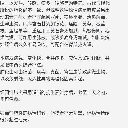
喘。以发热、咳嗽、痰多、喘憋等为特征。古代与现代
所说的肺炎尚不一致，但说明这种热性病是麻疹最易出
现的合并症。治疗宜疏风宣闭、祛痰平喘、清热解毒、
生津止渴。用麻杏石甘汤加银花、连翘、黄芩、板蓝
根、鱼腥草等。重症用三黄石膏汤加减。热极伤阴，心
烦气短，可加用生脉散，或沙参麦冬汤加减。如肺炎病
灶经治后久久不易吸收，可配合在背部拔火罐。
本病发病急、变化快、合并症多，应注意鉴别诊断，并
采取中西医结合疗法。
肺炎由可由细菌，病毒，真菌，寄生虫等致病微生物，
以及放射线，吸入性异物等理化因素引起。
细菌性肺炎采用适当的抗生素治疗后，七至十天之内，
多可治愈。
病毒性肺炎的病情稍轻，药物治疗无功效，但病情持续
很少超过七天。