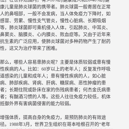
康儿童是肺炎球菌的携带者。肺炎球菌一般寄居在正常
人的鼻咽部，一般不会发病，当人体免疫力下降时，如
感冒、劳累、慢性支气管炎，慢性心脏病、长期吸烟
等，肺炎球菌即可乘机侵入人体，引起肺炎、中耳炎、
鼻窦炎、脑膜炎、心内膜炎、败血症等。又由于近年来
抗生素的广泛应用，使肺炎球菌对多种药物产生了耐药
性，这又为治疗带来了困难。
那么，哪些人容易患肺炎呢？主要是体质较弱或患有慢
性疾病的人。比如：60岁以上的老年人；反复发作呼吸
道感染的儿童和成年人；患有慢性疾病的人，如心脏
病、肺部疾病、肾病、肝病、糖尿病、恶性肿瘤的患
者；长期住院或卧床在家的伤残病患者；何杰金氏病患
者；有酗酒习惯的人等。这些人往往免疫力较低，机体
抵御外界有害病菌侵害的能力较弱。
增强体质，提高自身的免疫力，是预防肺炎的有效途
径。1988年3月，世界卫生组织在哥本哈根召开的“老年