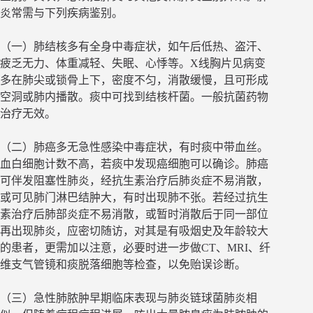
炎常需与下列疾病鉴别。
（一）肺结核多有全身中毒症状，如午后低热、盗汗、
疲乏无力、体重减轻、失眠、心悸等。X线胸片见病变
多在肺尖或锁骨上下，密度不匀，消散缓慢，且可形成
空洞或肺内播散。痰中可找到结核杆菌。一般抗菌药物
治疗无效。
（二）肺癌多无急性感染中毒症状，有时痰中带血丝。
血白细胞计数不高，若痰中发现癌细胞可以确诊。肺癌
可伴发阻塞性肺炎，经抗生素治疗后肺炎症不易消散，
或可见肺门淋巴结肿大，有时出现肺不张。若经过抗生
素治疗后肺部炎症不易消散，或暂时消散后于同一部位
再出现肺炎，应密切随访，对其是有吸烟史及年龄较大
的患者，更需加以注意，必要时进一步做CT、MRI、纤
维支气管镜和痰脱落细胞等检查，以免贻误诊断。
（三）急性肺脓肿早期临床表现与肺炎链球菌肺炎相