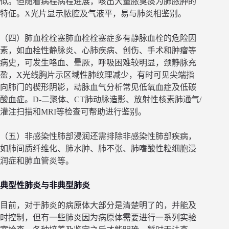
似。但随着病程病程进展，咳出大量脓臭痰为肺脓肿的
特佂。X光片显示脓腔及气液平，易与肺炎相鉴别。
（四）肺血栓栓塞肺血栓栓塞症多有静脉血栓的危险因
素，如血栓性静脉炎、心肺疾病、创伤、手术和肿瘤等
病史，可发生咯血、晕厥，呼吸困难较明显，颈静脉充
盈，X光线胸片示区域性肺纹理减少，有时可见尖端指
向肺门的楔形阴影，动脉血气分析常见低氧血症及低碳
酸血症。D-二聚体、CT肺动脉造影、放射性核素肺通气/
灌注扫描和MRI等检查可帮助进行鉴别。
（五）非感染性肺部浸润还需排除非感染性肺部疾病，
如肺间质纤维化、肺水肿、肺不张、肺嗜酸性粒细胞浸
润症和肺血管炎等。
典型性肺炎与非典型肺炎
目前，对于肺炎的病原体大部分是清楚明了的，并能及
时控制，但有一些肺炎因为病原体需要进行一系列实验