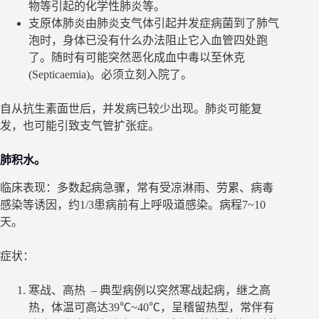
物等引起的化学性肺炎等。
支原体肺炎由肺炎支气体引起并发症病菌到了肺气
泡时，身体已没有什么办法阻止它入血管四处跑
了。随时有可能突然恶化成血中毒以至休克
(Septicaemia)。必须立刻入院了。
自从抗生素面世后，并发病已较少出现。肺炎可能复
发，也可能引致支气管扩张症。
肺积水。
临床表现：多数起病急骤，常有受凉淋雨、劳累、病毒
感染等诱因，约1/3患病前有上呼吸道感染。病程7~10
天。
症状：
寒战、高热 – 典型病例以突然寒战起病，继之高
热，体温可高达39℃~40℃，呈稽留热型，常伴有