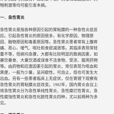
物刺激等均可能引发本病。
一．急性胃炎
急性胃炎是指各种原因引起的胃粘膜的一种急性炎症反
应。引起急性胃炎的原因很多，有化学原因、物理原
因、融物原因和毒素原因等。急性胃炎患者常有上腹疼
痛、恶心、嗳气、呕吐和食欲减退等。其临床表现常轻
重不等，但病均急骤，大都有比较明显的致病因素，如
暴饮暴食、大量饮酒或误食不洁食物、受凉、服用药物
等。由药物和应激因素引起的胃炎，常仅表现为呕血和
黑便，一般为少量，呈间歇性，可自止，但也可发生大
出血。另有一些患者临床上无症状，仅在胃镜下观察有
急性胃炎的胃粘膜炎症改变。1982年，国内胃炎会议上
将急性胃炎分为急性单纯性胃炎、急性糜烂性胃炎、急
性腐蚀性胃炎和急性化脓性胃炎四种，尤以前两种为多
见。