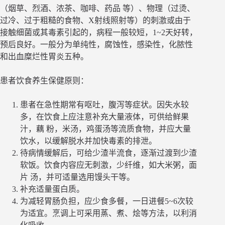
（烟草、烈酒、浓茶、咖啡、药品 等）、物理（过烫、
过冷、过于粗糙的食物、X射线照射等）的刺激或由于
接触细菌或其毒素引起的，病程一般较短，1~2天好转，
预后良好。一般分为单纯性，腐蚀性，感染性，化脓性
和出血糜烂性胃炎五种。
患者饮食养生保健原则：
患者在急性期常有呕吐，腹泻等症状。因失水较
多，在饮食上应注意补充大量液体，可供给鲜果
汁，藕 粉，米汤，鸡蛋汤等流质食物，并应大量
饮水，以缓解脱水并加快毒素的排泄。
待病情缓解后，可给少渣半流食，逐渐过渡到少渣
软饭。饮食内容应无刺激，少纤维，如大米粥，面
片 汤，并可适量选用馒头干等。
补充适量蛋白质。
为减轻胃肠负担，应少食多餐，一日进餐5~6次较
为适宜。烹调上可采用蒸、煮、烩等方法，以利消