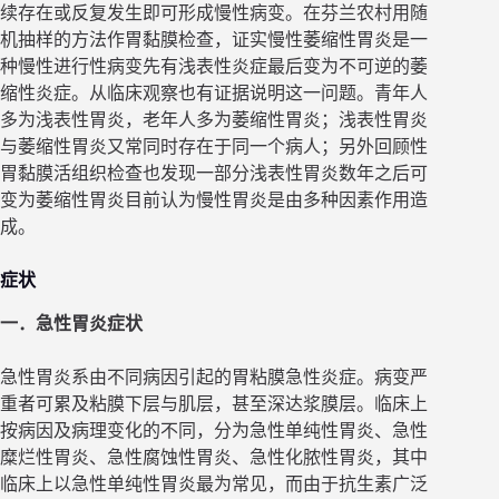
续存在或反复发生即可形成慢性病变。在芬兰农村用随
机抽样的方法作胃黏膜检查，证实慢性萎缩性胃炎是一
种慢性进行性病变先有浅表性炎症最后变为不可逆的萎
缩性炎症。从临床观察也有证据说明这一问题。青年人
多为浅表性胃炎，老年人多为萎缩性胃炎；浅表性胃炎
与萎缩性胃炎又常同时存在于同一个病人；另外回顾性
胃黏膜活组织检查也发现一部分浅表性胃炎数年之后可
变为萎缩性胃炎目前认为慢性胃炎是由多种因素作用造
成。
症状
一．急性胃炎症状
急性胃炎系由不同病因引起的胃粘膜急性炎症。病变严
重者可累及粘膜下层与肌层，甚至深达浆膜层。临床上
按病因及病理变化的不同，分为急性单纯性胃炎、急性
糜烂性胃炎、急性腐蚀性胃炎、急性化脓性胃炎，其中
临床上以急性单纯性胃炎最为常见，而由于抗生素广泛