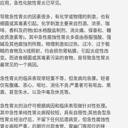
应用，急性化脓性胃炎已罕见。
导致急性胃炎的因素很多，有化学或物理的刺激，也有
细菌或其毒素引起。化学刺激主要来自烈酒、浓茶、咖
啡、香料及药物(如水杨酸盐制剂、消炎痛、保泰松、糖
皮质激素等)，其中急性腐蚀性胃炎多是由吞服强酸、强
碱及其他腐蚀剂所致。物理刺激如过热、过冷、过于粗
糙的食物及X线照射，均会损伤胃粘膜，引起炎症性改
变。而进食细菌或其毒素污染的食物，是导致急性胃炎
最常见的一个病因。
急性胃炎的临床表现常轻重不等，但发病均急骤。轻者
仅有腹痛、恶心、呕吐、消化不良;严重者可有呕血、黑
粪、甚至失水、以及中毒及休克等。
急性胃炎的治疗可根据病因和临床表现做针对性处理。
其中急性单纯性胃炎病程较短，具有自限性;其他各型急
性胃炎经治疗后，不留下任何后遗病变，但急性腐蚀性
胃炎病程严重，后期可出现食管、胃幽门等部位的狭