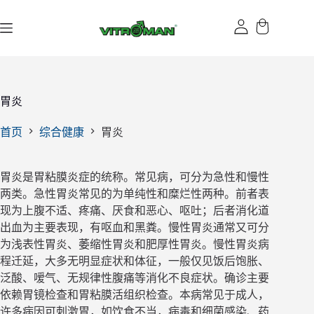
跳
过
内
容
胃炎
首页
综合健康
胃炎
胃炎是胃粘膜炎症的统称。常见病，可分为急性和慢性
两类。急性胃炎常见的为单纯性和糜烂性两种。前者表
现为上腹不适、疼痛、厌食和恶心、呕吐；后者消化道
出血为主要表现，有呕血和黑粪。慢性胃炎通常又可分
为浅表性胃炎、萎缩性胃炎和肥厚性胃炎。慢性胃炎病
程迁延，大多无明显症状和体征，一般仅见饭后饱胀、
泛酸、嗳气、无规律性腹痛等消化不良症状。确诊主要
依赖胃镜检查和胃粘膜活组织检查。本病常见于成人，
许多病因可刺激胃，如饮食不当，病毒和细菌感染、药