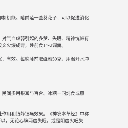
抑制机能。睡前嗑一些葵花子，可以促进消化
，对气血虚弱引起的多梦、失眠、精神恍惚有
文火煨成膏，睡前食1～2调羹。
，有效。每晚睡前取蜂蜜50克，用温开水冲
。民间多用银耳与百合、冰糖一同炖食或煎
壮作用和镇静镇痛效果。《神农本草经》中称
所以，无论心脾两虚失眠，或是阴虚火旺失