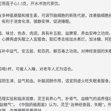
可用莲子心1.5克，开水冲泡代茶饮。
含多种氨基酸和维生素，可调节脑细胞的新陈代谢，改善脑细胞
，有利于消食化滞、镇静安神、促进睡眠。
温、味甘、色赤、肉润，具有补五脏、益脾胃、养血安神之功效
。心脾两虚失眠之人宜服食。取红枣去核加水煮烂，加冰糖、阿胶
有补中益气、安五脏、和百药、解百毒之功效。对神经衰弱的失眠
前喝1杯，可催人入睡，对老年人尤为适合。
滋阴生津、益气和血、补脑润肺作用，适宜阴虚火旺失眠者服食
药理实验和临床观察，灵芝有养心气、补肾气、益精气的滋养强
、益精气”。《中国药植图鉴》认为，灵芝“治神经衰弱，失眠”。
食用，改善睡眠效果很好。