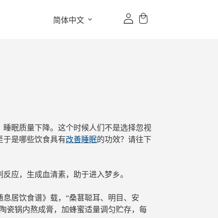
简体中文
眠，睡眠质量下降。这个时候人们不是选择忽视
至于是哪些饮食具有
改善睡眠
的功效？请往下
列反应，生成血清素，助于进入梦乡。
随息居饮食谱》载，“桑葚聪耳、明目、安
入陶瓷锅内熬成膏，加蜂蜜适量调匀贮存，每