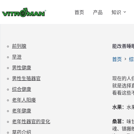
跳
过
首页
产品
知识
内
容
前列腺
能改善睡
早泄
首页
综
男性健康
男性生殖器官
现在的人
就是选择
综合健康
看看这些
老年人阳痿
水果：
水
老年健康
老年性器官的变化
桑葚：
味
魂、镇搬
草药介绍