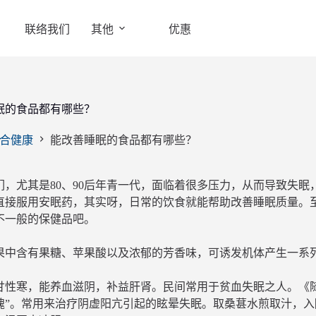
联络我们
其他
优惠
眠的食品都有哪些？
合健康
能改善睡眠的食品都有哪些？
们，尤其是80、90后年青一代，面临着很多压力，从而导致失
直接服用安眠药，其实呀，日常的饮食就能帮助改善睡眠质量。
不一般的保健品吧。
果中含有果糖、苹果酸以及浓郁的芳香味，可诱发机体产生一系
甘性寒，能养血滋阴，补益肝肾。民间常用于贫血失眠之人。《
魄”。常用来治疗阴虚阳亢引起的眩晕失眠。取桑葚水煎取汁，