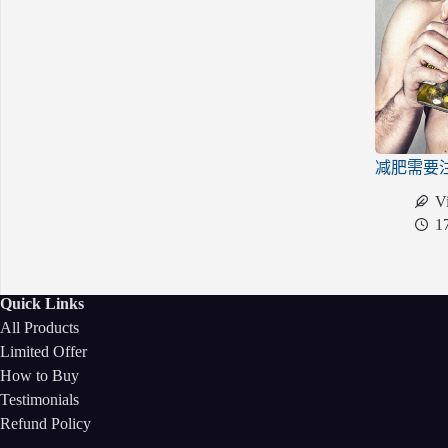
减肥需要
V
1
Quick Links
All Products
Limited Offer
How to Buy
Testimonials
Refund Policy