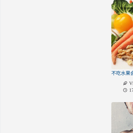
不吃水果
V
1