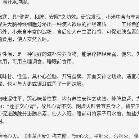
匙，温开水冲服。
微寒，具“健胃、和脾、安眠”之功效。研究发现，小米中含有丰
促进大脑神经细胞分泌出一种使人欲睡的神经递质———五羟色
另外，小米含丰富的淀粉，食后使人产生温饱感，可促进胰岛素
前食用，使人安然入睡。
甘性温，是一种很好的滋补营养食物，能治疗神经衰弱、健忘、
食用，可用白糖调食，睡眠前食用。
其味甘、性温，具补心益脑、开胃益脾、养血安神之功效。适宜
喝，也可与大枣或银耳或莲子一同炖服。
肉味涩性平，莲心味苦性寒，均有养生安神之功效。补脾益肾，
为：“莲子交心肾”，故凡心肾不交、阴虚火旺者宜煮食之，研究
可促进胰腺分泌胰岛素，使人入眠。睡前可将莲子用水煎，加盐
用。
善清心火。《本草再新》称它能：“清心火，平肝火，泻脾火，降