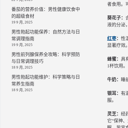
者食用。
番茄的营养价值：男性健康饮食中
的超级食材
葵花子：
19 9 月, 2025
液的分泌
男性勃起功能保养：自然方法与日
红枣
：
性
常调理指南
19 9 月, 2025
显著疗效
男性前列腺保养全攻略：科学预防
蜂蜜：
具
与日常调理技巧
1杯饮用。
18 9 月, 2025
男性勃起功能维护：科学策略与日
牛奶：
睡
常养生指南
18 9 月, 2025
银耳：
有
服。
灵芝：
经
它“保神
眠，皆宜