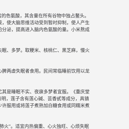
富的色氨酸，其含量在所有谷物中独占鳌头。
胺，使大脑思维活动受到暂时抑制，使人产生
的分泌，提高进入脑内色氨酸的量。小米熬成
失眠、多梦。取粳米、核桃仁、黑芝麻，慢火
心脾两虚失眠者食用。民间常临睡前饮用以龙
尤其是睡眠不实、夜寐多梦者宜服。《重庆堂
表明，莲子含有莲心碱、芸香甙等成分，具镇
少许服用或将莲子煮熟加白糖食用或同糯米煮
肺火”。适宜内热偏重、心火独旺、心烦失眠