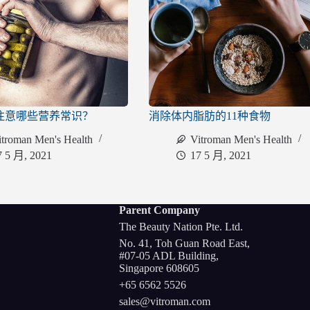
注意哪些营养常识？
消除体内脂肪的11种食物
itroman Men's Health
Vitroman Men's Health
7 5 月, 2021
17 5 月, 2021
Parent Company
The Beauty Nation Pte. Ltd.
No. 41, Toh Guan Road East,
#07-05 ADL Building,
Singapore 608605
+65 6562 5526
sales@vitroman.com