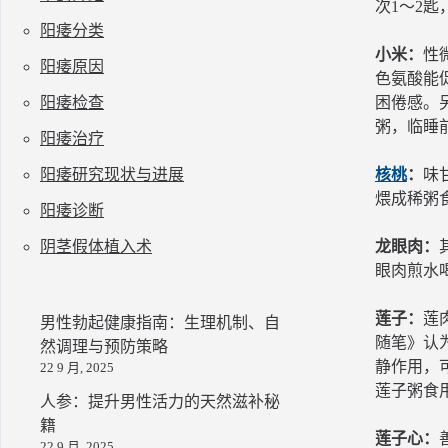
次1～2
阳痿分类
小米：
性
阳痿原因
色氨酸能
阳痿检查
困倦感。
粥，临睡
阳痿治疗
阳痿研究现状与进展
核桃
：
味
煨成稀粥
阳痿诊断
阴茎假体植入术
龙眼肉：
眼肉煎水
莲子：
莲
男性勃起健康指南：生理机制、自
随笔》认
然调理与预防策略
静作用，
22 9 月, 2025
莲子粥食
人参：提升男性活力的天然滋补秘
籍
莲子心：
22 9 月, 2025