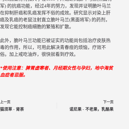
军) 的抗癌功能，经过4年的努力，发现并证明脆叶马兰
在抑制肝癌和乳癌发挥不俗的成效。研究显示对染上肝
癌及乳癌的老鼠注射直立脆叶马兰(黑面将军) 的药剂，
发现它能控制癌細胞的繁殖和扩散。
此外，脆叶马兰功能已被证实的功能尚包括治疗皮肤热
毒的作用，所以，可用此解决青春痘的烦恼，疗效不
俗。加上戒吃油炸，很快就看到疗效。
*使用注意：脾胃虚寒者、月经期女性与孕妇，地中海贫
血症者忌服。
上一页
下一页
猫须草 - 肾茶
诺尼果 - 不老果，乳酪果