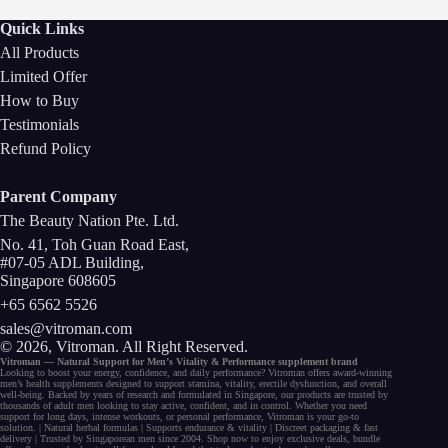
Quick Links
All Products
Limited Offer
How to Buy
Testimonials
Refund Policy
Parent Company
The Beauty Nation Pte. Ltd.
No. 41, Toh Guan Road East,
#07-05 ADL Building,
Singapore 608605
+65 6562 5526
sales@vitroman.com
© 2026, Vitroman
. All Right Reserved.
Vitroman — Natural Support for
Men’s Vitality
&
Performance
supplement
brand
Looking to
boost your energy
, confidence, and
daily performance
? Vitroman offers award-winning
men’s health supplements
designed to support
stamina
,
vitality
,
erectile dysfunction
, and
overall
well-being
. Backed by years of research and formulated in Singapore, our
products
are trusted by
thousands of
adult men
looking to stay active, confident, and in control. Whether you need
support for long days,
intense workouts
, or
personal performance
, Vitroman is your go-to
solution. |
Natural herbal
formulas
|
Supports endurance
&
vitality
|
Discreet packaging
& fast
delivery | Trusted by
Singaporean men
since 2004. Shop now to enjoy exclusive deals,
bundle