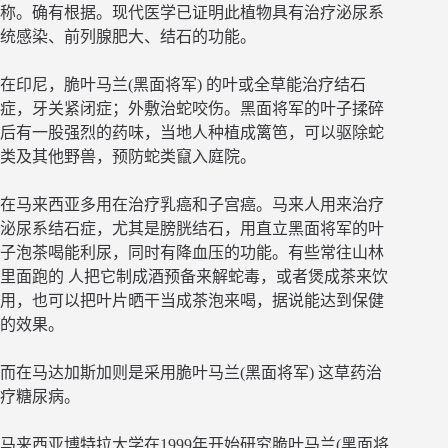
称。确有根据。现代医学已证明此植物具有治疗泌尿系
统感染、前列腺肥大、结石的功能。
在印尼，脆叶马兰(黑面将军) 的叶或全草能治疗结石
症，牙关紧闭症；外敷治蛇咬伤。黑面将军的叶子揉碎
后有一股强烈的药味，当地人种植成篱笆，可以驱除蛇
类及其他野兽，预防蛇类竄入庭院。
在马来西亚多用在治疗乳癌和子宫癌。马来人用来治疗
泌尿系结石症，尤其是膀胱结石，用直立黑面将军的叶
子泡茶喝能利尿，同时有降血压的功能。有些常往山林
里面跑的 人把它制成酒预备来解蛇毒，或者煲成茶来饮
用，也可以把叶片晒干当成茶泡来喝，据说能达到保健
的效果。
而在马达加斯加则是采用脆叶马兰(黑面将军) 这草药治
疗糖尿病。
马来西亚博特拉大学在1999年开始研究脆叶马兰(黑面将