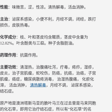
性能
：味微苦，涩，性凉。清热解毒，活血消肿。
主治
：泌尿系感染，小便不利，月经不调，闭经，跌打
损伤，皮肤热毒。
化学成分
：枝、叶和茎皮均含鞣质，茎皮中含量为
12.02%。叶含酚类与三萜。种子含脂肪油。
药理作用
：抗菌作用。
主要功效
：清湿热，治腹痛吐泻，疔毒，疮疖，湿疹，
皮炎，治子宫肌瘤，蛇咬伤，防癌，抗癌，治癌，子宫
肌瘤，癌症，糖尿病散疮消毒， 治湿热腹痛， 化瘀化
滞， 活血消肿，
清热解毒
，月经不调， 泌尿系感染，
结石症。
原产地是澳洲塔斯马亚的脆叶马兰在过去曾是马来同胞
的化石草，即用它治疗结石症，所以有“化石草”的名