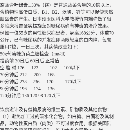
旋藻含叶绿素1.33%（镁）是普通蔬菜含量的10倍以上，
含植物性高蛋白质、B1、B2、泛酸、锌等可以促使天然
胰岛素的产生。日本琦玉医科大学教授竹内端弥做了很
多临床报告证实螺旋藻对糖尿病确有神奇的治疗效果。
例如一位55岁的男性糖尿病患者，身高168公分，体重70
公斤，已有糖尿病的并发症即两眼轻度的白内障，每餐
服用7粒，一日三次，其病情改善如下：
50g葡萄糖负荷血糖检查（mg/dl）
投药前 30日后 60日后 正常值
空 腹 时 176 122 102 100以下
30分钟后 212 200 168 —
60分钟后 238 236 170 170以下
90分钟后 196 174 136 —
120分钟后 136 120 98 120以下
饮食避讳及有益糖尿病的维生素、矿物质及其他食物：
（1）避免加工过的碳水化合物，如白糖、白面粉及其制
品，动物性蛋白质（肉类）不可过度食用。根据美国陆