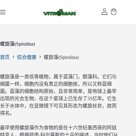
跳
过
内
容
螺旋藻(Spirulina)
首页
综合健康
螺旋藻(Spirulina)
螺旋藻是一类低等植物，属于蓝藻门，颤藻科。它们与
细菌一样，细胞内没有真正的细胞核，所以又称蓝细
菌。蓝藻的细胞结构原始，且非常简单，是地球上最早
出现的光合生物，在这个星球上已生存了35亿年。它生
长于水体中，在显微镜下可见其形态为螺旋丝状，故而
得名。
最早使用螺旋藻作为食物的是在十六世纪墨西哥的阿玆
特克人，根据荷南·科尔蒂斯的士兵的描述，当时他们从