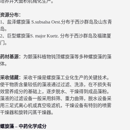
培养并大面积机械化生产。
资源分布：
1、盐泽螺旋藻 S.subsalsa Oest.分布于西沙群岛及山东青
岛。
2、巨型螺旋藻S. major Kuetz. 分布于西沙群岛及福建厦
门。
药材基源：
为颤藻科植物钝顶螺旋藻等多种螺旋藻的藻
体。
采收储藏：
采收干燥是螺旋藻工业化生产的关键技术。
使干物质含量较低的藻液通过过滤、洗涤，在不损失有
效营养成分的基础上，逐步脱水、干燥得到成品藻粉。
藻液的过滤设备一般采用斜筛、重力曲筛，脱水设备采
用三足式离心机或真空吸滤机，干燥设备有特别的喷雾
干燥器和旋转闪蒸干燥器。
螺旋藻 – 中药化学成分