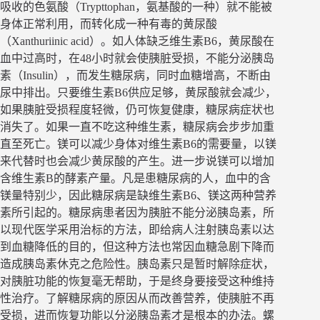
吸收的色氨酸（Trypttophan，氨基酸的一种）就不能被
身体正常利用，而转化成一种有毒的黄尿酸
（Xanthuriinic acid）。如人体缺乏维生素B6，黄尿酸在
血中过高时，在48小时就会使胰脏受损，不能分泌胰岛
素（Insulin），而发生糖尿病，同时血糖增高，不断由
尿中排出。只要维生素B6供应足够，黄尿酸就会减少，
如果胰脏受损程度轻微，仍可恢复健康，糖尿病症状也
消失了。如果一直不吃这种维生素，糖尿病会步步加重
直至死亡。镁可以减少身体对维生素B6的需要量，以镁
来代替时也会减少黄尿酸的产生。进一步说镁可以增加
含维生素B的酵素产量。凡是患糖尿病的人，血中的含
镁量特别少，因此糖尿病是缺维生素B6、镁这两种营养
素所引起的。糖尿病患者因为胰脏不能分泌胰岛素，所
以现代医学采用治标的方法，即给病人注射胰岛素以达
到血糖降低的目的，但这种方法也常因血糖急剧下降而
造成胰岛素休克之危险性。胰岛素只是暂时解除症状，
对胰脏功能的恢复毫无帮助，于是终身要接受这种维持
性治疗。了解糖尿病的原因从而改善营养，使胰脏不再
受损，进而恢复功能以分泌胰岛素才是根本的办法。螺