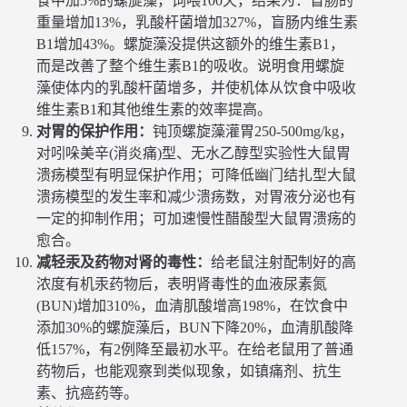
食中加5%的螺旋藻，饲喂100天，结果为：盲肠的
重量增加13%，乳酸杆菌增加327%，盲肠内维生素
B1增加43%。螺旋藻没提供这额外的维生素B1，
而是改善了整个维生素B1的吸收。说明食用螺旋
藻使体内的乳酸杆菌增多，并使机体从饮食中吸收
维生素B1和其他维生素的效率提高。
对胃的保护作用：
钝顶螺旋藻灌胃250-500mg/kg，
对吲哚美辛(消炎痛)型、无水乙醇型实验性大鼠胃
溃疡模型有明显保护作用；可降低幽门结扎型大鼠
溃疡模型的发生率和减少溃疡数，对胃液分泌也有
一定的抑制作用；可加速慢性醋酸型大鼠胃溃疡的
愈合。
减轻汞及药物对肾的毒性：
给老鼠注射配制好的高
浓度有机汞药物后，表明肾毒性的血液尿素氮
(BUN)增加310%，血清肌酸增高198%，在饮食中
添加30%的螺旋藻后，BUN下降20%，血清肌酸降
低157%，有2例降至最初水平。在给老鼠用了普通
药物后，也能观察到类似现象，如镇痛剂、抗生
素、抗癌药等。