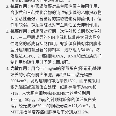
旋藻抗辐射损伤作用的机制之一。
抗菌作用：
钝顶螺旋藻对革兰阳性菌有抑菌作用，
含脂质和三萜类化合物的钝顶螺旋藻的乙醇提取物
抑菌活性最强，含甾醇的提取物也有抑菌作用，但
作用较弱。钝顶螺旋藻对革兰阴性菌无抑制作用。
抗癌作用：
螺旋藻对短期一次注射和长期多次注射
1，2－二甲肼诱导的NIH小鼠和标准差大鼠大肠变
性隐窝的形成有抑制作用。螺旋藻多糖对体内腹水
型肝癌细胞有显著的抑制率，治疗组为54.0%，防
治组达91.4%，对癌细胞DNA、RNA和蛋白质的抑
制作用均随作用时间延长而加强。
光敏作用：
用含0.25mg/ml的藻蓝蛋白(藻青素)处理
培养的小鼠骨髓瘤细胞，再经514nm激光辐照
300J/cm2，发现癌细胞存活率仅15%；而单纯采用
激光辐照或藻蓝蛋白处理，细胞存活率为69%和
71%。人大肠癌细胞株HR8348培养后分别用
100μg，50μg，25μg的钝顶螺旋藻的藻蓝蛋白处
理，经光波为630nm的铜激光辐照12J／cm2，用
MTT法检测培养癌细胞存活率分别为22.2%，