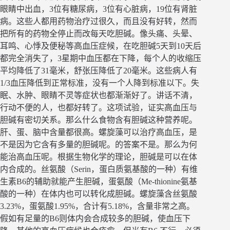
眼睛中出血，3位有糖尿病，3位有心脏病，19位有肾脏
病。这些人都用药物治疗过很久，而且没有好转，然而
把所有的药物全停止而改每天吃胆碱。像头痛、头晕、
耳鸣、心悸及便秘等高血压症候，在吃胆碱5天到10天后
都完全消失了，3星期中血压都在下降，每个人的收缩压
平均降低了31毫米，舒张压降低了20毫米。这些病人有
1/3血压降低到正常标准，没有一个人降到标准以下。失
眠、水肿、眼睛不灵等症状也都渐渐好了。讲话不清，
行动不便的人，也都好转了。这项试验，证实高血压与
胆碱有密切关系。那么什么食物含有胆碱这种营养呢。
肝、蛋、脑中含量都很高。螺旋藻可以治疗高血压，是
不是因为它含有多量的胆碱呢。的答案不是。那么为何
能治高血压呢。根据生物化学的理论，胆碱是可以在体
内合成的。丝氨酸（Serin，蛋白质氨基酸的一种）有维
生素B6的辅助就能产生胆碱，蛋氨酸（Me-thionine氨基
酸的一种）在体内也可以转化成胆碱。螺旋藻含丝氨酸
3.23%，蛋氨酸1.95%，合计有5.18%，含量非常之高。
假如有足量的B6则体内会合成较多的胆碱，使血压下