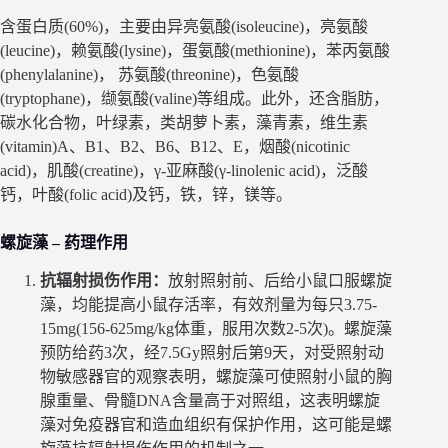
含蛋白质(60%)，主要由异亮氨酸(isoleucine)，亮氨酸
(leucine)，赖氨酸(lysine)，蛋氨酸(methionine)，苯丙氨酸
(phenylalanine)， 苏氨酸(threonine)，色氨酸
(tryptophane)，缬氨酸(valine)等组成。此外，还含脂肪，
碳水化合物，叶绿素，类胡萝卜素，藻青素，维生素
(vitamin)A、B1、B2、B6、B12、E，烟酸(nicotinic
acid)，肌酸(creatine)，γ-亚麻酸(γ-linolenic acid)，泛酸
钙，叶酸(folic acid)及钙，铁，锌，镁等。
螺旋藻 – 药理作用
抗辐射损伤作用：
放射照射前、后给小鼠口服螺旋
藻，均能提高小鼠存活率，有效剂量为每只3.75-
15mg(156-625mg/kg体重，服用次数2-5次)。螺旋藻
预防给药3次，经7.5Gy照射后第9天，对受照射动
物敏感器官的观察表明，螺旋藻可使照射小鼠的胸
腺重量、骨髓DNA含量高于对照组，这表明螺旋
藻对免疫器官和造血组织有保护作用，这可能是螺