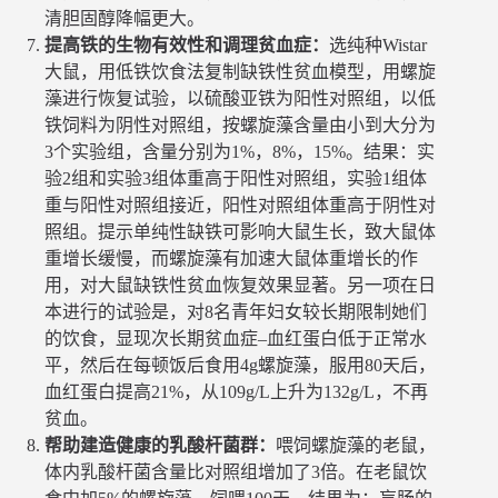
清胆固醇降幅更大。
提高铁的生物有效性和调理贫血症：
选纯种Wistar
大鼠，用低铁饮食法复制缺铁性贫血模型，用螺旋
藻进行恢复试验，以硫酸亚铁为阳性对照组，以低
铁饲料为阴性对照组，按螺旋藻含量由小到大分为
3个实验组，含量分别为1%，8%，15%。结果：实
验2组和实验3组体重高于阳性对照组，实验1组体
重与阳性对照组接近，阳性对照组体重高于阴性对
照组。提示单纯性缺铁可影响大鼠生长，致大鼠体
重增长缓慢，而螺旋藻有加速大鼠体重增长的作
用，对大鼠缺铁性贫血恢复效果显著。另一项在日
本进行的试验是，对8名青年妇女较长期限制她们
的饮食，显现次长期贫血症–血红蛋白低于正常水
平，然后在每顿饭后食用4g螺旋藻，服用80天后，
血红蛋白提高21%，从109g/L上升为132g/L，不再
贫血。
帮助建造健康的乳酸杆菌群：
喂饲螺旋藻的老鼠，
体内乳酸杆菌含量比对照组增加了3倍。在老鼠饮