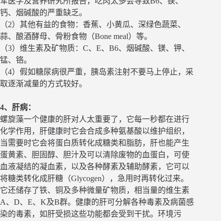
军医学及营养研究所报告，吃肉太多会导致B6、镁、
钙、烟碱酸的严重缺乏。
（2）其他有益的食物：香蕉、小黄瓜、深绿色蔬菜、
蒜、酿酒酵母、骨粉食物（Bone meal）等。
（3）维生素及矿物质：C、E、B6、烟碱酸、镁、钾、
锰、铬。
（4）假如糖尿病很严重，胰岛素注射不要马上停止，采
取逐渐减量的方式较好。
4、肝病：
螺旋藻一个健康的肝对人太重要了，它每一秒都在进行
化学作用，肝健康时它会合成多种氨基酸以维护组织，
当需要时它会将蛋白质转化成糖类和脂肪，肝也能产生
蛋黄素、胆固醇、胆汁及可以清除废物的血蛋白，可使
血液凝结的凝血素，以及各种酵素及辅助酵素，它可以
将糖类转化成肝糖（Glycogen），急用时再转化过来。
它还储存了铁、铜及多种微量矿物质，相当量的维生素
A、D、E、K及B群。健康的肝可分解各种毒素及病菌感
染的毒素，如肝受损这些功能都会受到干扰。环境污