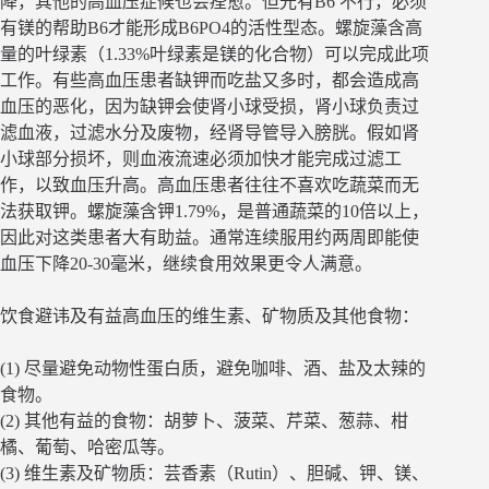
降，其他的高血压症候也会痊愈。但光有B6 不行，必须
有镁的帮助B6才能形成B6PO4的活性型态。螺旋藻含高
量的叶绿素（1.33%叶绿素是镁的化合物）可以完成此项
工作。有些高血压患者缺钾而吃盐又多时，都会造成高
血压的恶化，因为缺钾会使肾小球受损，肾小球负责过
滤血液，过滤水分及废物，经肾导管导入膀胱。假如肾
小球部分损坏，则血液流速必须加快才能完成过滤工
作，以致血压升高。高血压患者往往不喜欢吃蔬菜而无
法获取钾。螺旋藻含钾1.79%，是普通蔬菜的10倍以上，
因此对这类患者大有助益。通常连续服用约两周即能使
血压下降20-30毫米，继续食用效果更令人满意。
饮食避讳及有益高血压的维生素、矿物质及其他食物：
(1) 尽量避免动物性蛋白质，避免咖啡、酒、盐及太辣的
食物。
(2) 其他有益的食物：胡萝卜、菠菜、芹菜、葱蒜、柑
橘、葡萄、哈密瓜等。
(3) 维生素及矿物质：芸香素（Rutin）、胆碱、钾、镁、