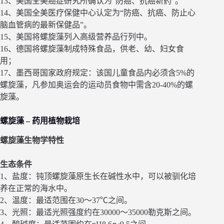
13、美国全美癌症研究所确认为“防癌、抗癌新药”。
14、美国全美医疗保健中心认定为“防癌、抗癌、防止心
脑血管病的最新保健品”。
15、美国将螺旋藻列入高级营养品行列中。
16、德国将螺旋藻制成特殊食品，供老、幼、妇女食
用；
17、墨西哥国家政府规定：该国儿童食品内必须含5%的
螺旋藻，凡参加奥运会的运动员食物中需含20-40%的螺
旋藻。
螺旋藻 – 药用植物栽培
螺旋藻生物学特性
生态条件
1、盐度：钝顶螺旋藻原生长在碱性水中，可以被驯化培
养在正常的海水中。
2、温度：最适范围在30～37℃之间。
3、光照：最适光照强度约在30000～35000勒克斯之间。