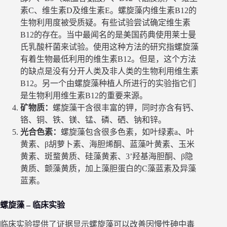
素C、维生素D及维生素E。螺旋藻内维生素B12的
生物利用度被受质疑。有些试验尝试确定维生素
B12的存在。当中最闻名的是美国药典使用莱士曼
氏乳酸杆菌来试验。使用这种方法的研究指螺旋藻
有着生物最低利用的维生素B12。但是，这个方法
的缺点是没有分开人类及非人类的生物利用维生素
B12。另一个由螺旋藻种植人所进行的实验指它们
是生物利用维生素B12的重要来源。
矿物质：
螺旋藻干含很丰富的钾，同时亦含有钙、
铬、铜、铁、镁、锰、磷、硒、钠和锌。
光合色素：
螺旋藻包含很多色素，如叶绿素a、叶
黄素、β胡萝卜素、海胆烯酮、蓝藻叶黄素、玉米
黄素、斑蝥黄质、硅藻黄素、3’羟基海胆酮、β隐
黄质、颤藻黄质，加上藻胆蛋白的C藻蓝素及异藻
蓝素。
螺旋藻 – 临床实验
临床实验提供了证据显示螺旋藻可以改善因慢性砷中毒