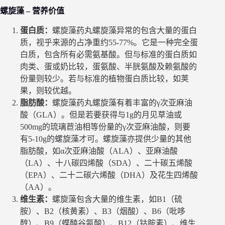
螺旋藻 – 营养价值
蛋白质：
螺旋藻药丸螺旋藻异常的包含大量的蛋白
质，视乎来源的占净重约55-77%。它是一种完全蛋
白质，包含所有必需氨基酸。但与标准的蛋白质如
肉类、蛋或奶比较，蛋氨酸、半胱氨酸及赖氨酸的
份量则较少。若与标准的植物蛋白质比较，如荚
果，则较优越。
脂肪酸：
螺旋藻药丸螺旋藻有着丰富的γ次亚麻油
酸（GLA）。但是若要获得与1g的月见草油或
500mg的琉璃苣油相等份量的γ次亚麻油酸，则要
有5-10g的螺旋藻才可。螺旋藻亦提供少量的其他
脂肪酸，如α次亚麻油酸（ALA）、亚麻油酸
（LA）、十八碳四烯酸（SDA）、二十碳五烯酸
（EPA）、二十二碳六烯酸（DHA）及花生四烯酸
（AA）。
维生素：
螺旋藻包含大量的维生素，如B1（硫
胺）、B2（核黄素）、B3（烟酸）、B6（吡哆
醇）、B9（蝶醘谷氨酸）、B12（钴胺素）、维生