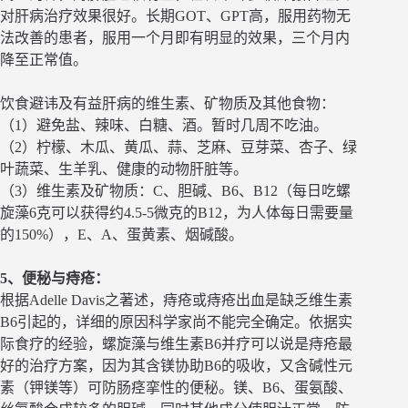
对肝病治疗效果很好。长期GOT、GPT高，服用药物无
法改善的患者，服用一个月即有明显的效果，三个月内
降至正常值。
饮食避讳及有益肝病的维生素、矿物质及其他食物：
（1）避免盐、辣味、白糖、酒。暂时几周不吃油。
（2）柠檬、木瓜、黄瓜、蒜、芝麻、豆芽菜、杏子、绿
叶蔬菜、生羊乳、健康的动物肝脏等。
（3）维生素及矿物质：C、胆碱、B6、B12（每日吃螺
旋藻6克可以获得约4.5-5微克的B12，为人体每日需要量
的150%），E、A、蛋黄素、烟碱酸。
5、便秘与痔疮：
根据Adelle Davis之著述，痔疮或痔疮出血是缺乏维生素
B6引起的，详细的原因科学家尚不能完全确定。依据实
际食疗的经验，螺旋藻与维生素B6并疗可以说是痔疮最
好的治疗方案，因为其含镁协助B6的吸收，又含碱性元
素（钾镁等）可防肠痉挛性的便秘。镁、B6、蛋氨酸、