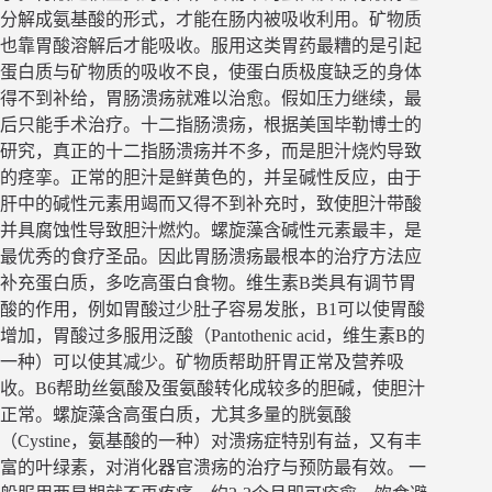
分解成氨基酸的形式，才能在肠内被吸收利用。矿物质
也靠胃酸溶解后才能吸收。服用这类胃药最糟的是引起
蛋白质与矿物质的吸收不良，使蛋白质极度缺乏的身体
得不到补给，胃肠溃疡就难以治愈。假如压力继续，最
后只能手术治疗。十二指肠溃疡，根据美国毕勒博士的
研究，真正的十二指肠溃疡并不多，而是胆汁烧灼导致
的痉挛。正常的胆汁是鲜黄色的，并呈碱性反应，由于
肝中的碱性元素用竭而又得不到补充时，致使胆汁带酸
并具腐蚀性导致胆汁燃灼。螺旋藻含碱性元素最丰，是
最优秀的食疗圣品。因此胃肠溃疡最根本的治疗方法应
补充蛋白质，多吃高蛋白食物。维生素B类具有调节胃
酸的作用，例如胃酸过少肚子容易发胀，B1可以使胃酸
增加，胃酸过多服用泛酸（Pantothenic acid，维生素B的
一种）可以使其减少。矿物质帮助肝胃正常及营养吸
收。B6帮助丝氨酸及蛋氨酸转化成较多的胆碱，使胆汁
正常。螺旋藻含高蛋白质，尤其多量的胱氨酸
（Cystine，氨基酸的一种）对溃疡症特别有益，又有丰
富的叶绿素，对消化器官溃疡的治疗与预防最有效。 一