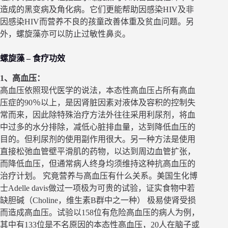
造成的黑变病及角化病。它们更能帮助因感染HIV及非
因感染HIV而营养不良的孩童改善体重及贫血问题。另
外，螺旋藻亦可以防止过敏性鼻炎。
螺旋藻 – 食疗功效
1、高血压：
高血压依照现代医学的说法，本态性高血压占所有高血
压症的90％以上，是因肾脏因素对液体及容积的控制失
常而来，因此除特殊治疗方法外往往采用利尿剂，将血
中过多的水分排除，减低心脏排血量，达到降低血压的
目的。但利尿剂的使用副作用很大。另一种方法是使用
直接松弛血管壁平滑肌的药物，以达到周边血管扩张，
而降低血压，但通常病人终身均须维持这种抗高血压的
治疗计划。 究竟营养与高血压有什么关系。美国生化博
士Adelle davis做过一项极为可贵的试验，证实食物中若
缺胆碱（Choline，维生素B群中之一种） 极易使肾受损
而造成高血压。试验以158位有危险高血压的病人为例，
其中有133位是不名原因的本态性高血压，20人在脑子或