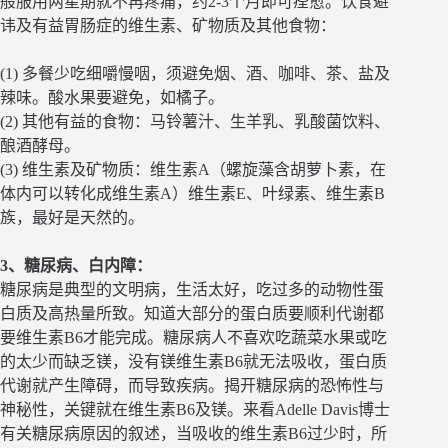
般服用两星期就不再疼痛，约2-3个月即可痊愈。饮食避
讳及有益胃肠症的维生素、矿物质及其他食物：
(1) 多餐少吃细嚼慢咽，须避免烟、酒、咖啡、茶、盐及
辣味。酸水果要避免，如橘子。
(2) 其他有益的食物：马铃薯汁、生羊乳、乳酸菌饮料、
酿酒酵母。
(3) 维生素及矿物质：维生素A（螺旋藻含胡萝卜素，在
体内可以转化成维生素A）维生素E、叶绿素、维生素B
族，最好是天然的。
3、糖尿病、白内障：
糖尿病是典型的文明病，生活太好，吃过多的动物性蛋
白质及高热量所致。知道大部分的蛋白质要顺利代谢都
要维生素B6才能完成。糖尿病人不喜欢吃蔬菜水果或吃
的太少而缺乏镁，没有镁维生素B6就无法吸收，蛋白质
代谢就产生障碍，而导致疾病。揭开糖尿病的恐怖性与
神秘性，关键就在维生素B6及镁。来看Adelle Davis博士
有关糖尿病原因的叙述，当吸收的维生素B6过少时，所