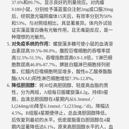
37.6%和89.7%，显示良好的剂量效应。对肉瘤
S180小鼠，分别给予藻蓝蛋白注射2mg或口服20mg
后，经铜激光辐照瘤体15天后，有效率分别为50%
和53%，与对照组相比，具显著差异。体内外试验
证实藻蓝蛋白确有光敏作用，且无毒副反应，是一
种理想的光敏剂。
对免疫系统的作用：
螺旋藻多糖可使小鼠的血清溶
血素提高39.5%-98.0%，腹腔巨噬细胞的吞噬率提
高32.5%-51.5%，吞噬指数提高0.9-1.8倍，T淋巴细
胞数提高46.8%-87.7%，脾脏白髓淋巴细胞排列密
集，红髓内巨噬细胞明显增多，酸性α-乙酸萘酯酯
酶(ANAE)阳性淋巴细胞增加7.3%-12.8%。
降低胆固醇：
将30位高胆固醇、轻度高血脂的男
性，分为两组，A组每日服螺旋藻4.2g，持续8星
期，血清总胆固醇在4星期内从6.3mmol／
L(244mg/dl)降至6.1mmol／L(233mg／dl)，降幅达
4.5%。B组服4星期便停止，总血清胆固醇降低，
后恢复到最初的水平。低密度脂蛋白胆固醇在4星
期内显著降低达6.1%，原来高胆固醇水平的人，血