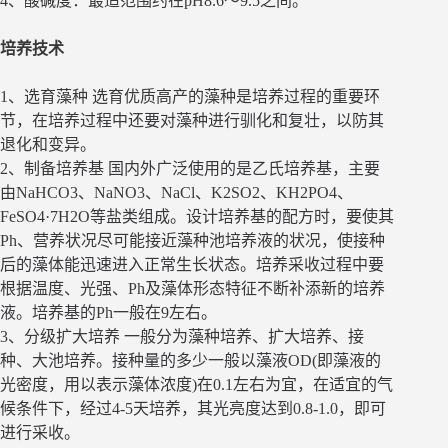
4、酸碱度：最适范围约在pH8.6～9.5之间。
培养技术
1、选育藻种 选育优质高产的藻种是培养过程的重要环
节，在培养过程中还要对藻种进行驯化和复壮，以防其
退化和变异。
2、制备培养基 国内外广泛使用的是乙氏培养基，主要
由NaHCO3、NaNO3、NaCl、K2SO2、KH2PO4、
FeSO4·7H2O等盐类组成。设计培养基的配方时，要使其
Ph、营养状况尽可能接近藻种池培养液的状况，使接种
后的藻体能迅速进入正常生长状态。培养采收过程中要
根据温度、光强、Ph及藻体形态特征不断补添新的培养
液。培养基的Ph一般在9左右。
3、分级扩大培养 一般分为藻种培养、扩大培养、接
种、大池培养。接种量的多少一般以藻液OD(即藻液的
光密度，用以表示藻体浓度)在0.1左右为宜，在适宜的气
候条件下，经过4-5天培养，其光亮度达到0.8-1.0，即可
进行采收。