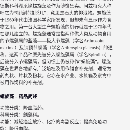
德斯科科湖采摘螺旋藻及作为薄饼售卖。阿兹特克人称
呼它为“特脆特拉脱儿”，意思是石头的排泄物。螺旋藻
于1960年代由法国科学家所发现，但却未有显示作为食
物之用。第一台大型生产螺旋藻的机器就是于1970年代
在那儿建立的。螺旋藻通常是指两种供人类及动物食用
的节螺藻属的蓝藻——极大节螺藻（学名Arthrospira
maxima）及钝顶节螺藻（学名Arthrospira platensis）的通
称。这两个品种原先被分入螺旋藻属（学名Spirulina），
后被分入节螺藻属，但习惯上仍被称作“螺旋藻”。螺旋
藻在世界各地都有广泛培植及用作膳食补充剂，通常为
药丸状、片状及粉状。它亦在水产业、水族箱及家禽中
被用作饲料的补充剂。
螺旋藻 – 药品简述
功效分类：降血脂药。
科属分类：颤藻科。
功能：减轻癌症放疗、化疗的毒副反应；提高免疫功
能；降低血脂。