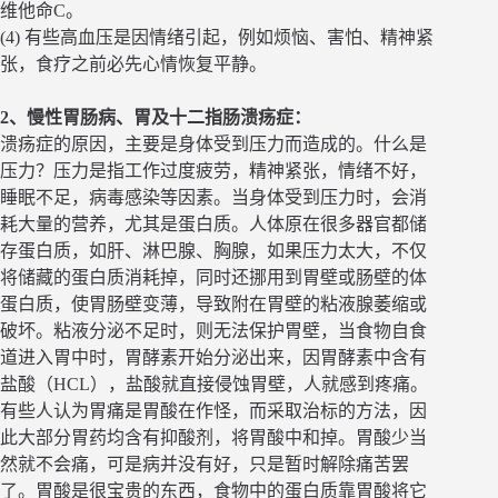
维他命C。
(4) 有些高血压是因情绪引起，例如烦恼、害怕、精神紧
张，食疗之前必先心情恢复平静。
2、慢性胃肠病、胃及十二指肠溃疡症：
溃疡症的原因，主要是身体受到压力而造成的。什么是
压力？压力是指工作过度疲劳，精神紧张，情绪不好，
睡眠不足，病毒感染等因素。当身体受到压力时，会消
耗大量的营养，尤其是蛋白质。人体原在很多器官都储
存蛋白质，如肝、淋巴腺、胸腺，如果压力太大，不仅
将储藏的蛋白质消耗掉，同时还挪用到胃壁或肠壁的体
蛋白质，使胃肠壁变薄，导致附在胃壁的粘液腺萎缩或
破坏。粘液分泌不足时，则无法保护胃壁，当食物自食
道进入胃中时，胃酵素开始分泌出来，因胃酵素中含有
盐酸（HCL），盐酸就直接侵蚀胃壁，人就感到疼痛。
有些人认为胃痛是胃酸在作怪，而采取治标的方法，因
此大部分胃药均含有抑酸剂，将胃酸中和掉。胃酸少当
然就不会痛，可是病并没有好，只是暂时解除痛苦罢
了。胃酸是很宝贵的东西，食物中的蛋白质靠胃酸将它