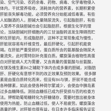
染、空气污染、农药余毒、药物、病毒、化学毒物侵入
体内，干扰营养吸收，消耗体内的营养素，长期积累使
肝脏丧失解毒功能，必须营养充分始能减低毒害。有些
人如酗酒的人，胆碱大量随尿流失，引起脂肪肝，有些
人营养不良缺胆碱也会引起脂肪肝。根据生化学的理
论，当缺胆碱时肝细胞内的三甘油脂转送发生障碍而贮
积在肝脏内，形成脂肪肝，这种不正常现象成为慢性，
肝脏就容易有纤维变性，最后肝硬化，引起肝机能衰
竭。在肝脏严重受损时，蛋白质所含的氨基酸会随尿大
量流失，此时需特别补充蛋白质。螺旋藻含植物性高蛋
白对肝脏病人尤为需要，又含高量的蛋氨酸与丝氨酸，
在镁及维生素B6之辅助下体内合成多量的胆碱，对脂肪
肝、肝硬化有意想不到的改正效果及预防效果。 很多酵
素是由蛋白质转化而来，但没有B6与镁，肝就不能合成
各种酵素，如此会使各种荷尔蒙减少，会使血中胰岛素
过多血糖降低。测验血糖低已成为肝受损与否的检查方
法。钾帮助葡萄糖转化为肝糖储存，需要时放出被身体
使用为热能，防止血糖过低，使人不易疲劳。螺旋藻含
高量的钾，对肝脏也很有益，在日本许多临床报告证实