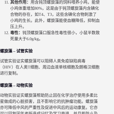
其他作用：
用含钝顶螺旋藻的饲料喂养小鸡，能使
小鸡体重增加80%，这是由于钝顶螺旋藻内含碘化
合物的存在，如T4、T3，这些含碘化合物刺激了
小鸡的生长。此外，螺旋藻能使血糖降低，抑制血
压上升。
毒性：
钝顶螺旋藻口服急性毒性很小，小鼠半数致
死量大于6.0g/kg。
螺旋藻 – 试管实验
试管实验证实螺旋藻可以阻碍人类免疫缺陷病毒
（HIV）在人类T细胞、周边血液单核细胞及朗格汉细胞
进行复制。
螺旋藻 – 动物实验
动物实验证实螺旋藻帮助防止因在化学治疗使用多柔比
星做成的心脏损害，且不影响它的抗肿瘤功能。螺旋藻
亦可降低中风的严重性及促进中风后的运动康复。它亦
可以回复因年老所造成记忆及学习衰退，并且能防止及