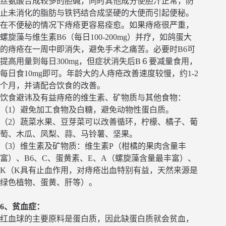
丝氨酸合成较多的胆碱，同时其他成分使胆汁正常，防
止未消化的脂肪与铁钙结合成坚硬的大便而引起便秘。
在不便秘的情况下痔疮更容易痊愈。如果痔疮很严重，
螺旋藻与维生素B6（每日100-200mg）并疗，如鸽蛋大
的痔疮在一周中即消失，避免手术之痛苦。必要时B6可
提高用量到每日300mg，但症状消失后B６要减量食用，
每日食10mg即可。年龄大的人痔疮改善速度较慢，约1-2
个月，并请配合饮食的改善。
饮食避讳及有益痔疮的维生素、矿物质与其他食物：
（1）避免加工食物及白糖，避免动物性蛋白质。
（2）蔬菜水果、豆芽菜可以改善循环，柠檬、橘子、葡
萄、木瓜、凤梨、蒜、马铃薯、坚果。
（3）维生素及矿物质：维生素P（柑橘的果肉含量丰
富）、B6、C、蛋黄素、E、A（螺旋藻含量最丰富）、
K（K具有止血作用，对痔疮出血特别有益，天然来源是
绿色植物、蛋黄、肝等）。
6、贫血症：
红血球的主要原料是蛋白质，因此缺蛋白质就会贫血，