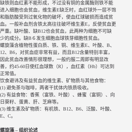
缺铁则血红素不能形成，不过没有铜的金属酶则铁不能
进入细胞也会贫血，维生素E缺乏时，血红球外一层不饱
和脂肪酸受到过氧化物的破坏，使血红球破损而造成贫
血。一般补血剂含铁太高往往破坏维生素E，反使贫血更
严重。缺叶酸、缺B12也会贫血，此两种为细胞不可缺
少的成分。缺B６发生细胞血球铁芽细胞性贫血。
螺旋藻含植物性蛋白质、铁、铜、维生素E、叶酸、B、
12、B6，对贫血症非常有益，而且B12含量特别丰富，
因此贫血改善情形很理想，一般约服二周即有明显改
善，约45-60日使红血球数（R），血红素（Hb）可达到
正常值。
饮食避讳及有益贫血的维生素、矿物质与其他食物：
(1) 避免茶与咖啡，两者干扰体内铁质吸收。
(2) 有益食物：香蕉（富铁、叶酸）、蜂蜜（富铜）、向
日葵籽、蛋黄、肝、芝麻等。
(3) 维生素及矿物质：有机铁、B12、B6、泛酸、叶酸、
E、C。
螺旋藻 – 组织论述