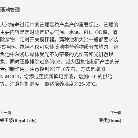
藻池管理
大池培养过程中的管理是稳产高产的重要保证。管理的
主要内容是定时测定记录气温、水温、PH、OD值，清
除杂物，定时开关搅拌器。藻种池和大池一般都要求装
搅拌器。搅拌不仅可以使藻池中营养物质分布均匀，避
免池中深浅层藻体受光不匀带来的光伤害和光饥饿现
象，同时还能排除过多的O2，减少因氧饱和而产生的光
合抑制作用。注意控制PH在10左右，方法是增加
NaHCO3，增添或更换新鲜培养液，增加CO2的供给
等。注意控制温度，最适培养温度为25-35℃。
上一页
下一页
蜂王浆(Royal Jelly)
豆类(Beans)