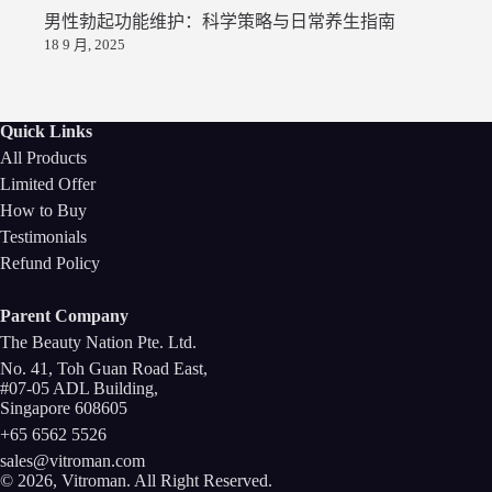
男性勃起功能维护：科学策略与日常养生指南
18 9 月, 2025
Quick Links
All Products
Limited Offer
How to Buy
Testimonials
Refund Policy
Parent Company
The Beauty Nation Pte. Ltd.
No. 41, Toh Guan Road East,
#07-05 ADL Building,
Singapore 608605
+65 6562 5526
sales@vitroman.com
© 2026, Vitroman
. All Right Reserved.