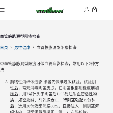
跳
过
内
容
血管静脉漏型阳痿检查
首页
男性健康
血管静脉漏型阳痿检查
患血管静脉漏型阳痿可做血管造影检查，常用以下2种方
法：
药物性海绵体造影:患者先做碘过敏试验，试验阴
性后，常规消毒阴茎皮肤，在阴茎根部用橡皮筋加
压后，用7号针头于阴茎后1／3处注射血管活性物
质，如罂粟碱、前列腺素E1，待阴茎勃起15分钟
后，选用30％泛影葡胺80ml，直接注入一侧阴茎海
绵体内，显影满意后摄正、侧、左右斜位片。