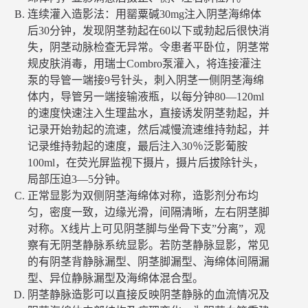
连续灌入造影法：用罂粟碱30mg注入阴茎海绵体
后30分钟，发现阴茎勃起在60以下或勃起后很快消
失，阴茎动脉检查无异常。令患者平卧位，阴茎常
规皮肤消毒，用瑞士Combro泵灌入，将连接灌注
泵的导管一端接9号针头，刺入阴茎一侧阴茎海绵
体内，导管另一端接输液瓶，以每分钟80—120ml
的速度快速注入生理盐水，直接诱发阴茎勃起，并
记录开始勃起的流速，然后减慢流速维持勃起，并
记录维持勃起的速度，最后注入30％泛影葡胺
100ml，在荧光屏监视下摄片，摄片后拔除针头，
局部压迫3—5分钟。
正常显影为双侧阴茎海绵体对称，造影剂分布均
匀，密度一致，边缘光滑，间隔清晰，左右阴茎脚
对称。X线片上可见阴茎脚与坐骨下支”分离”，观
察有无阴茎静脉系统显影。若防茎静脉显影，常见
的有阴茎背静脉漏型、阴茎脚漏型、海绵体间隔漏
型、异位静脉漏型及海绵体混合型。
阴茎静脉造影可以直接反映阴茎静脉的血流情况及