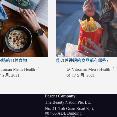
脂肪的11种食物
能改善睡眠的食品都有哪些？
itroman Men's Health
Vitroman Men's Health
7 5 月, 2021
17 5 月, 2021
Parent Company
The Beauty Nation Pte. Ltd.
No. 41, Toh Guan Road East,
#07-05 ADL Building,