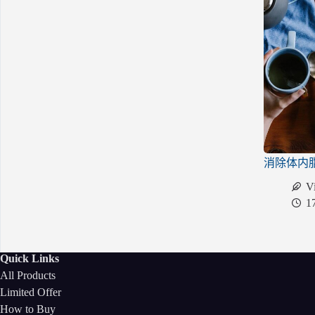
消除体内
V
1
Quick Links
All Products
Limited Offer
How to Buy