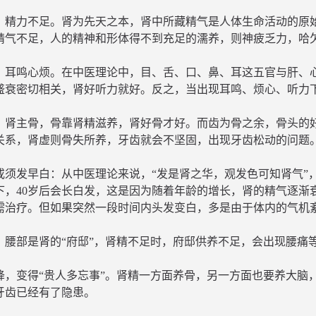
，精力不足。肾为先天之本，肾中所藏精气是人体生命活动的原
精气不足，人的精神和形体得不到充足的濡养，则神疲乏力，哈
、耳鸣心烦。在中医理论中，目、舌、口、鼻、耳这五官与肝、
盛衰密切相关，肾好听力就好。反之，当出现耳鸣、烦心、听力
。肾主骨，骨靠肾精滋养，肾好骨才好。而齿为骨之余，骨头的
关系，肾虚则骨失所养，牙齿就会不坚固，出现牙齿松动的问题
或须发早白：从中医理论来说，“发是肾之华，观发色可知肾气”
下，40岁后会长白发，这是因为随着年龄的增长，肾的精气逐渐
需治疗。但如果突然一段时间内头发变白，多是由于体内的气机
。腰部是肾的“府邸”，肾精不足时，府邸供养不足，会出现腰痛
降，变得“贵人多忘事”。肾精一方面养骨，另一方面也要养大脑
牙齿已经有了隐患。