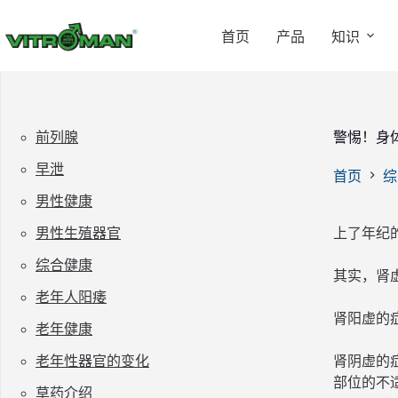
跳
过
首页
产品
知识
内
容
前列腺
警惕！身
早泄
首页
综
男性健康
男性生殖器官
上了年纪
综合健康
其实，肾
老年人阳痿
肾阳虚的
老年健康
老年性器官的变化
肾阴虚的
部位的不
草药介绍