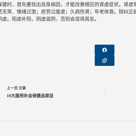
保健时，首先要找出自身病因，才能改善相应的肾虚症状。肾虚
怒无常、情绪过激；房劳过度虚；久病伤肾；年老体衰。除纠正
阴虚。阳虚补阳，阴虚滋阴，否则会适得其反。
上一页
文章
10大服用补血保健品禁忌