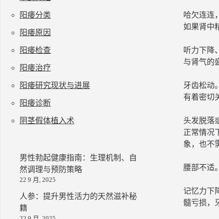
阳痿分类
哈欠连连
如果肾中
阳痿原因
阳痿检查
听力下降
与肾气的
阳痿治疗
阳痿研究现状与进展
牙齿松动
有着密切
阳痿诊断
阴茎假体植入术
头发脱落
正常情况
象，也不
男性勃起健康指南：生理机制、自
腰部不适
然调理与预防策略
22 9 月, 2025
记忆力下
人参：提升男性活力的天然滋补秘
髓亏损，
籍
22 9 月, 2025