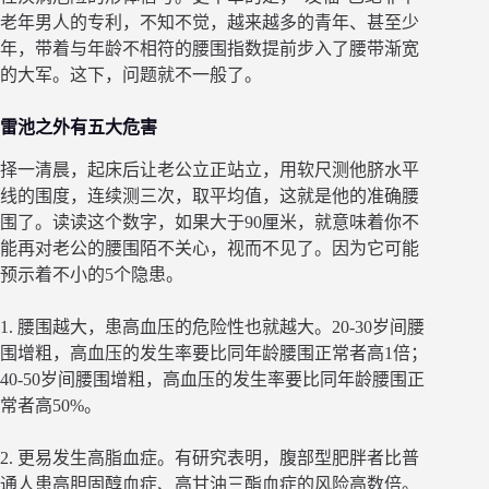
老年男人的专利，不知不觉，越来越多的青年、甚至少
年，带着与年龄不相符的腰围指数提前步入了腰带渐宽
的大军。这下，问题就不一般了。
雷池之外有五大危害
择一清晨，起床后让老公立正站立，用软尺测他脐水平
线的围度，连续测三次，取平均值，这就是他的准确腰
围了。读读这个数字，如果大于90厘米，就意味着你不
能再对老公的腰围陌不关心，视而不见了。因为它可能
预示着不小的5个隐患。
1. 腰围越大，患高血压的危险性也就越大。20-30岁间腰
围增粗，高血压的发生率要比同年龄腰围正常者高1倍；
40-50岁间腰围增粗，高血压的发生率要比同年龄腰围正
常者高50%。
2. 更易发生高脂血症。有研究表明，腹部型肥胖者比普
通人患高胆固醇血症、高甘油三酯血症的风险高数倍。