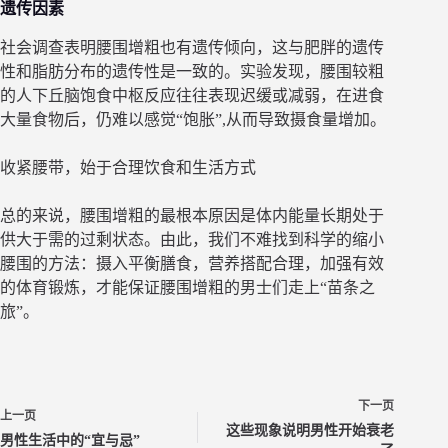
遗传因素
社会调查表明腰围增粗也有遗传倾向，这与肥胖的遗传
性和脂肪分布的遗传性是一致的。实验发现，腰围较粗
的人下丘脑饱食中枢反应往往表现迟缓或减弱，在进食
大量食物后，仍难以感觉“饱胀”,从而导致摄食量增加。
收紧腰带，始于合理饮食和生活方式
总的来说，腰围增粗的最根本原因是体内能量长期处于
供大于需的过剩状态。由此，我们不难找到科学的缩小
腰围的方法：摄入平衡膳食，营养搭配合理，加强有效
的体育锻炼，才能保证腰围增粗的男士们走上“苗条之
旅”。
下一页
上一页
这些现象说明男性开始衰老
男性生活中的“宜与忌”