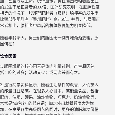
血，甚至危及生命。统计显示，男性腰围增粗者脑出血
的发生率是正常者的3.6倍；国外研究表明，在肥胖程度
相等的情况下，腹部型肥胖者（腰粗）脑梗塞的发生率
比臀部型肥胖者（臀部肥胖）高3-5倍。并且，与腰围正
常者相比，腰粗者中风后的机体恢复能力明显降低。
随着年龄渐大，男士们的腰围无一例外地渐渐变粗。原
因何在？
饮食因素
1. 腰围增粗的核心因素是体内能量过剩，产生原因包
括：吃的过多；活动又少；或两者兼而有之。
2. 流行病学资料显示，随着生活条件的改善，人们摄入
的能量日益增高。在很多人心目中，高能量食品，包括
肥肉、油脂、硬果、油炸食物、巧克力、奶油食物等，
常常是“高营养”的代名词；加之外出就餐频度大为增
加，在享受各类高级厨艺的同时，更多的油脂和糖份悄