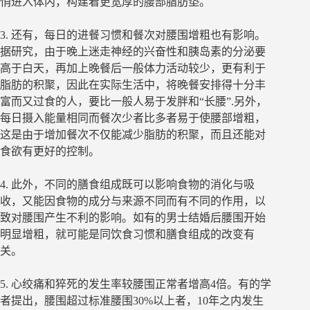
悄进入体内，构建着更宽厚的腰部脂肪垫。
3. 还有，每日的进餐习惯和餐次对腰围增粗也有影响。
据研究，由于晚上迷走神经的兴奋性和胰岛素的分泌要
高于白天，再加上晚餐后一般体力活动较少，更有利于
脂肪的积聚，因此在实际生活中，将晚餐安排得十分丰
富而又过食的人，要比一般人易于发胖和“长腰”.另外，
每日摄入能量相同而餐次少者比多者易于使腰部增粗，
这是由于增加餐次不仅能减少脂肪的积聚，而且还能对
食欲有更好的控制。
4. 此外，不同的膳食组成既可以影响食物的消化与吸
收，又能因食物的成分与来源不同而有不同的作用，以
致对腰围产生不利的影响。如有的男士结婚后腰围开始
明显增粗，就可能是同饮食习惯和膳食组成的改变有
关。
5. 心绞痛和猝死的发生率较腰围正常者增高4倍。有的学
者提出，腰围超过标准腰围30%以上者，10年之内发生