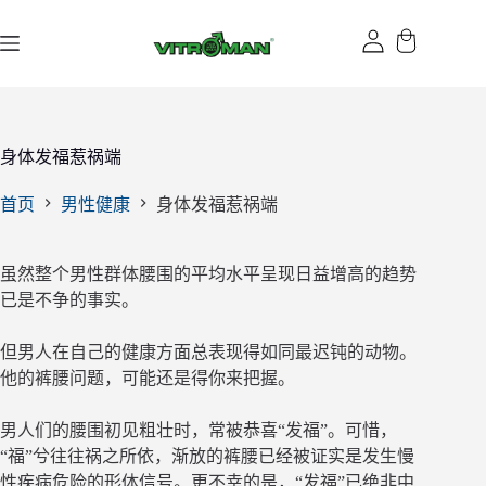
跳
过
内
容
身体发福惹祸端
首页
男性健康
身体发福惹祸端
虽然整个男性群体腰围的平均水平呈现日益增高的趋势
已是不争的事实。
但男人在自己的健康方面总表现得如同最迟钝的动物。
他的裤腰问题，可能还是得你来把握。
男人们的腰围初见粗壮时，常被恭喜“发福”。可惜，
“福”兮往往祸之所依，渐放的裤腰已经被证实是发生慢
性疾病危险的形体信号。更不幸的是，“发福”已绝非中