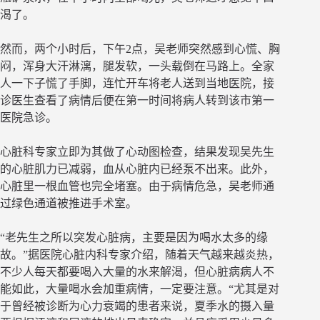
渴了。
然而，两个小时后，下午2点，吴老师突然感到心慌、胸
闷，浑身大汗淋漓，腿发软，一头载倒在马路上。全家
人一下子慌了手脚，连忙开车将老人送到当地医院，接
诊医生查看了病情后便在第一时间将病人转到该市第一
医院急诊。
心脏科专家立即为其做了心动图检查，结果发现吴先生
的心脏肌力已减弱，血从心脏内已经泵不出来。此外，
心脏里一根血管也完全堵塞。由于病情危急，吴老师通
过绿色通道被推进手术室。
“老先生之所以突发心脏病，主要是因为喝水太多的缘
故。”据医院心脏内科专家介绍，随着天气越来越炎热，
不少人每天都要喝入大量的水来解渴，但心脏病病人不
能如此，大量喝水会加重病情，一定要注意。“尤其是对
于曾经被诊断为心力衰竭的患者来说，夏季水的摄入量