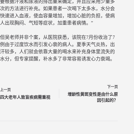
要根据汗液和尿液的排出量来确定，并且应采用少量多
次的方法进行补充。如果患者一次喝下太多水，水分会
快速进入血液，使血容量增加，增加心脏的负担，使病
人出现胸闷、气短等症状，加重患者病情。”
但吴老师并非个案，从医院获悉，该院在7月份收治了7
例由于过度饮水而引发心衰的病人。夏季天气炎热，出
汗较多，人们就会依靠大量的喝水来补充身体里流失的
水分，但专家提醒，补水多了非常容易诱发心力衰竭。
下一页
上一页
增龄性黄斑变性是由什么原
四大老年人致盲疾病需重视
因引起的？