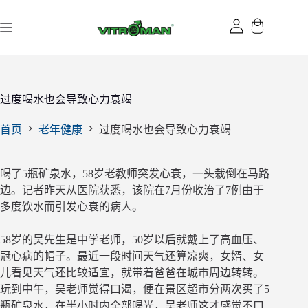
跳
过
内
容
过度喝水也会导致心力衰竭
首页
老年健康
过度喝水也会导致心力衰竭
喝了5瓶矿泉水，58岁老教师突发心衰，一头栽倒在马路
边。记者昨天从医院获悉，该院在7月份收治了7例由于
多度饮水而引发心衰的病人。
58岁的吴先生是中学老师，50岁以后就戴上了高血压、
冠心病的帽子。最近一段时间天气还算凉爽，女婿、女
儿看见天气还比较适宜，就带着爸爸在城市周边转转。
玩到中午，吴老师觉得口渴，便在景区超市分两次买了5
瓶矿泉水，在半小时内全部喝光，吴老师这才感觉不口