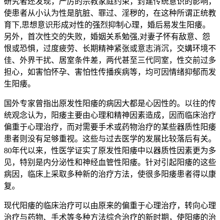
研究者还发现，严厉的宗教家庭约束，封建传统意识的影响，
使患者从小认为性是肮脏、罪过、淫秽的，在这种所谓正统教
育下,思想意识形成对性的强烈抑制心理，婚后易发生阳痿。
另外，首次性交的失败，婚姻关系勉强,对妻子怀有敌意、怨
恨或恐惧，过度疲劳、长期精神紧张或意志消沉，交媾环境不
佳、外界干扰、居室条件差，两代甚至三代同室，性交前过多
担心，如害怕怀孕、害怕性传播疾病等，均可因情绪抑郁而发
生阳痿。
国外专家曾指出原发性阳痿的病因大都是心因性的。以往的传
统观念认为，阳痿主要由心理和精神因素造成，因而临床治疗
偏重于心理治疗，而对需要手术或药物治疗的某些器质性阳痿
患者则没有足够重视。这些与过去医学的发展比较落后有关。
80年代以来，性医学证实了原发性阳痿中以器质性因素更为多
见，特别是内分泌性和神经血管性阳痿。针对引起阳痿的这些
病因，临床上采取多种新的治疗方法，使很多阳痿患者得以康
复。
现代阳痿的临床治疗可以由原来的偏重于心理治疗，转向心理
治疗与药物、手术等多种方法综合治疗的新时期，使阳痿的治