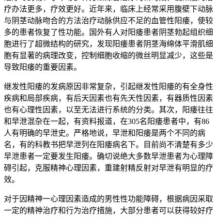
疗办法更多，疗效更好。近年来，临床上经常采用腹壁下动脉
与阴茎动脉吻合的方法治疗动脉供应不足的血管性阳痿，使较
多的患者恢复了性功能。国外有人对阳痿患者阴茎勃起组织细
胞进行了超微结构的研究，发现阳痿患者阴茎海绵体平滑肌细
胞有显著的病理改变，控制细胞收缩的微丝明显减少，这些是
导致阳痿的重要因素。
继发性阳痿的发病原因非常复杂，引起继发性阳痿的有全身性
疾病和局部疾病，有后天因素也有先天性因素，有器质性因素
也有心理性因素，以至无法进行系统的分类。其次，阳痿往往
和早泄混杂在一起，有资料报道，在305名阳痿患者中，有86
人有明确的早泄史。严格地说，早泄和阳痿是两个不同的病
名，有的科教书把早泄列在阳痿病名下。目前尚不清楚有多少
早泄患者一定要发生阳痿。确切说绝大多数早泄患者为心理障
碍引起，克服精神心理因素，重建射精反射对早泄有明显的疗
效。
对于因精神一心理因素造成的男性性功能障碍，根据病因采取
一定的精神治疗和行为治疗措施，大部分患者可以获得较好疗