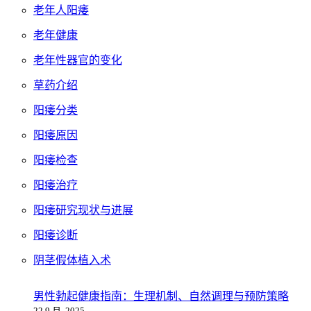
老年人阳痿
老年健康
老年性器官的变化
草药介绍
阳痿分类
阳痿原因
阳痿检查
阳痿治疗
阳痿研究现状与进展
阳痿诊断
阴茎假体植入术
男性勃起健康指南：生理机制、自然调理与预防策略
22 9 月, 2025