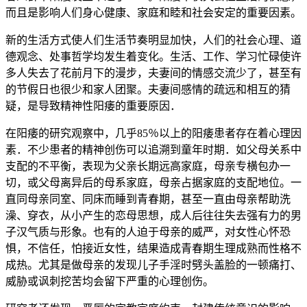
而且是影响人们身心健康、家庭和睦和社会安定的重要因素。
新的生活方式使人们生活节奏明显加快，人们的社会心理、道
德观念、处事哲学均发生着变化。生活、工作、学习忙碌使许
多人失去了花前月下的漫步，夫妻间的情感交流少了，甚至有
的节假日也很少和家人团聚。夫妻间感情的疏远和相互的猜
疑，是导致精神性阳痿的重要原因．
在阳痿的研究观察中，几乎85％以上的阳痿患者存在着心理因
素．不少患者的精神创伤可以追溯到童年时期．如父母关系中
支配的不平衡，表现为父亲长期远高家庭，母亲专横包办一
切，或父母离异后的母系家庭，母亲占据家庭的支配地位。一
直同母亲同室、同床而睡到青春期，甚至一直由母亲帮助洗
澡、穿衣，从小产生的恋母思想，成人后往往失去强有力的男
子汉气质与形象。也有的人迫于母亲的威严，对女性心怀恐
惧，不信任，怕接近女性，结果造成青春期生理成熟而性格不
成热。尤其是做母亲的发现儿子手淫时劈头盖脸的一顿痛打、
威胁或讽刺挖苦均会留下严重的心理创伤。