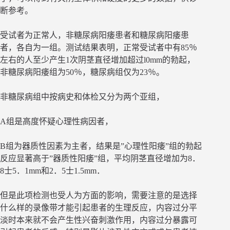
断参考。
受试者为正常人，非糖尿病阳痿患者和糖尿病阳痿患
者，各自为一组。测试结果表明，正常受试者中有85％
左右的人至少产生1次阴茎直径增加超过l0mm的勃起，
非糖尿病阳痿组为50％，糖尿病组仅为23％。
非糖尿病组中按病史和体检又分为两个亚组，
A组是高度怀疑心理性病因者，
B组为器质性因素为主者，结果是”心理性阳痿”组的勃起
反应显著高于”器质性阳痿”组，平均阴茎直径增加为8．
8士5．1mm和2．5士1.5mm．
但是此项检测也受人为方面的影响，需要注意的是选择
什么样的录像带才能引起患者的生理反应，内容过分平
淡时本来就不会产生性兴奋刺激作用，内容过分暴露可