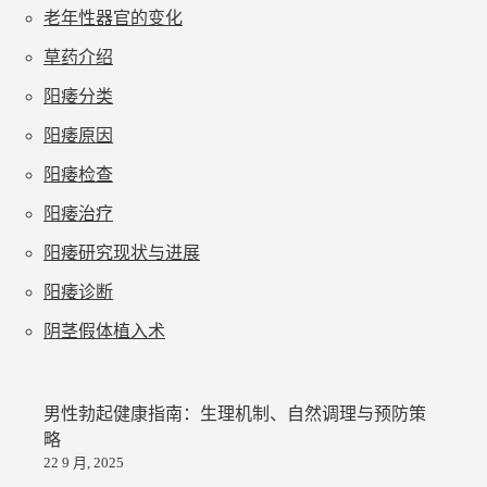
老年性器官的变化
草药介绍
阳痿分类
阳痿原因
阳痿检查
阳痿治疗
阳痿研究现状与进展
阳痿诊断
阴茎假体植入术
男性勃起健康指南：生理机制、自然调理与预防策
略
22 9 月, 2025