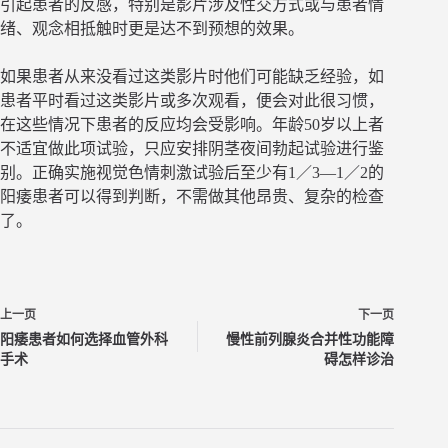
引起患者的反感，特别是影片涉及性交方式或与患者情
绪、观念相抵触时更是达不到预想的效果。
如果患者从来没看过这类影片时他们可能缺乏经验，如
患者平时看过这类影片或多次观看，便会对此很习惯，
在这些情况下患者的反应均会受影响。年龄50岁以上者
不适宜做此项试验，只应安排阴茎夜间勃起试验进行鉴
别。正确实施视觉色情刺激试验后至少有1／3—1／2的
阳痿患者可以得到判断，不需做其他昂贵、复杂的检查
了。
上一页
下一页
阳痿患者如何选择血管外科
慢性前列腺炎合并性功能障
手术
碍怎样诊治