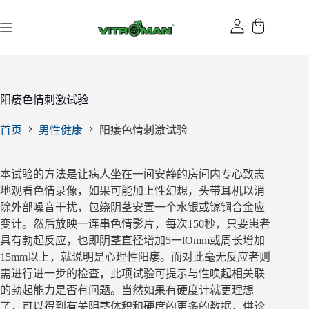
跳
过
内
容
阳痿色情刺激试验
首页
男性健康
阳痿色情刺激试验
本试验的方法是让病人坐在一间安静的房间内专心致志
地观看色情录像，如果可能加上性幻想，头带耳机以消
除外部噪音干扰，包绕阴茎安置一个水银或镓铜合金应
变计。然后放映一连串色情影片，每次150秒，只要患者
具有勃起反应，也即阴茎直径增加5一lOmm或周长增加
15mm以上，就说明是心理性阳痿。而对此毫无反应者则
需进行进一步的检查，此项试验可提示与性唤起相关联
的勃起能力是否有问题。当然如果有硬度计就更理想
了，可以得到有关阴茎体积和硬度的更多的数据，供诊