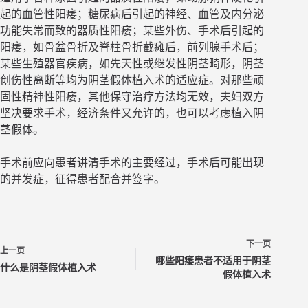
起的血管性阳痿；糖尿病后引起的神经、血管及内分泌
功能失常而致的器质性阳痿；某些外伤、手术后引起的
阳痿，如骨盆骨折及脊柱骨折截瘫后，前列腺手术后；
某些生殖器官疾病，如先天性或继发性阴茎畸形，阴茎
创伤性离断等均为阴茎假体植入术的适应症。对那些顽
固性精神性阳痿，其他保守治疗方法均无效，夫妇双方
坚决要求手术，经济条件又允许的，也可以考虑植入阴
茎假体。
手术前应向患者讲清手术的主要经过，手术后可能出现
的并发症，征得患者配合并签字。
下一页
上一页
哪些阳痿患者不适用于阴茎
什么是阴茎假体植入术
假体植入术