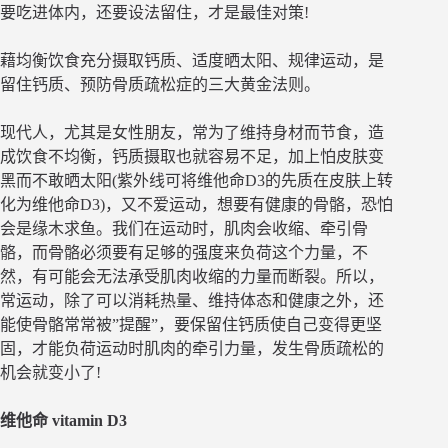
要吃进体内，还要设法留住，才是最佳对策!
藉均衡饮食充分摄取钙质、适度晒太阳、规律运动，是
留住钙质、预防骨质疏松症的三大黄金法则。
现代人，尤其是女性朋友，常为了维持身材而节食，造
成饮食不均衡，钙质摄取也就容易不足，加上怕皮肤变
黑而不敢晒太阳(紫外线可将维他命D3的先质在皮肤上转
化为维他命D3)，又不爱运动，想要有健康的骨骼，恐怕
会是缘木求鱼。我们在运动时，肌肉会收缩、牵引骨
骼，而骨骼必须要有足够的强度来负荷这个力量，不
然，有可能会无法承受肌肉收缩的力量而断裂。所以，
常运动，除了可以消耗热量、维持体态和健康之外，还
能使骨骼常常被”提醒”，要保留住钙质使自己变得更坚
固，才能负荷运动时肌肉的牵引力量，发生骨质疏松的
机会就变小了!
维他命 vitamin D3