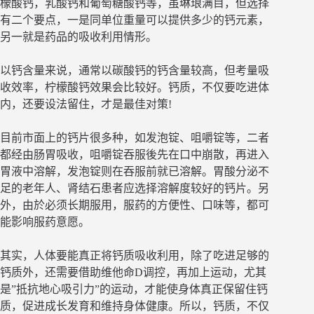
檬酸钙，乳酸钙和葡萄糖酸钙等，虽琳琅满目，但选择
有二个要点，一是同单位重量可以提供多少的钙元素，
另一就是药品的吸收利用情形。
以钙含量来说，通常以碳酸钙的钙含量较高，但考量吸
收效率，柠檬酸钙效果会比较好。钙质，不仅要吃进体
内，还要设法留住，才是最佳对策!
目前市面上的钙片很多种，如发泡锭、咀嚼锭等，二者
都经由肠胃吸收，咀嚼锭吞服後先在口中崩散，再进入
胃液中溶解，发泡锭则在吞服前就已溶解。胃酸分泌不
足的老年人、肾结石患者应选择溶解度较好的钙片。另
外，由於必须长期服用，服药的方便性、口味等，都可
能影响服药意愿。
其实，人体要能真正将钙质吸收利用，除了吃进足够的
钙质外，还需要借助维他命D调控，再加上运动，尤其
是”抵抗地心吸引力”的运动，才能使身体真正保留住钙
质，促进成长发育和维持身体健康。所以，钙质，不仅