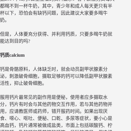
都暍不到一杯牛奶，其中，青少年和成人每天更只有半
杯以下，恐怕会有缺钙问题，因此建议大家要多暍牛
奶。
但是，人体要充分获得、并利用钙质，只要多暍牛奶就
能达到目的吗?
钙质calcium
钙是骨骼原料，人体缺乏时，就会动员副甲状腺素分
泌，刺激破骨细胞，摄取足够的钙可以降低副甲状腺素
活性，抑止破骨细胞。
服用钙片最常见的副作用是便秘，使用者应多摄取水
分，钙片有时会与其他药物交互作用，若与其他药物并
用，应请教医师或药师，错开服药时间。如果出现厌
食、噁心、呕吐、便秘、口乾、多尿等症状，要小心是
高血钙，钙片通常被做成盐类，市面上包括碳酸钙、柠