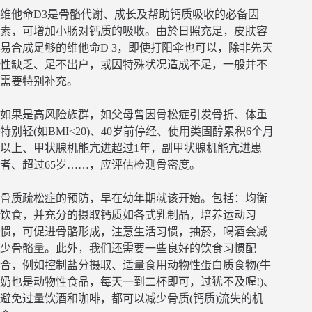
维他命D3是骨骼代谢、成长及帮助钙质吸收的必备因
素，可增加小肠对钙质的吸收。由於日照充足，皮肤容
易合成足够的维他命D 3，即使打阳伞也可以，除非先天
性缺乏、足不出户，或因特殊状况造成不足，一般并不
需要特别补充。
如果是高风险族群，如父母曾因骨松症引发骨折、体重
特别轻(如BMI<20)、40岁前停经、使用类固醇累积6个月
以上、甲状腺机能亢进超过1年，副甲状腺机能亢进患
者、超过65岁……，应评估检测骨密度。
骨质疏松症的预防，早在幼年期就该开始。包括：均衡
饮食，并充分的摄取钙质如各式乳制品，培养运动习
惯，可促进骨骼形成，注意生活习惯，抽菸，喝酒会减
少骨骼量。此外，我们还需要一些良好的饮食习惯配
合，例如控制盐分摄取、适量食用动物性蛋白质食物(牛
奶也是动物性食品，每天一到二杯即可，过犹不及喔!)、
避免过量饮酒和咖啡，都可以减少骨质(钙质)流失的机