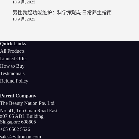
18 9 月, 2025
男性勃起功能维护：科学策略与日常养生指南
18 9 月, 2025
Quick Links
All Products
Limited Offer
How to Buy
Testimonials
Refund Policy
Parent Company
The Beauty Nation Pte. Ltd.
No. 41, Toh Guan Road East,
#07-05 ADL Building,
Singapore 608605
+65 6562 5526
sales@vitroman.com