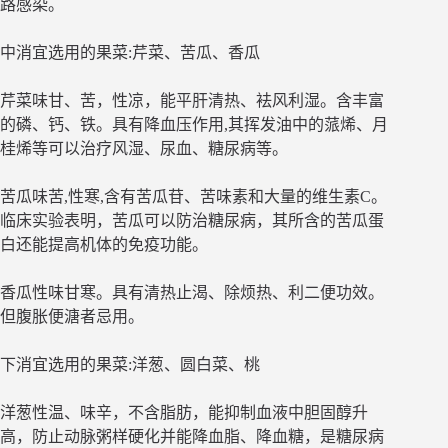
路感染。
中消宜选用的果菜:芹菜、苦瓜、香瓜
芹菜味甘、苦，性凉，能平肝清热、袪风利湿。含丰富
的磷、钙、铁。具有降血压作用,其挥发油中的蒎烯、月
桂烯等可以治疗风湿、尿血、糖尿病等。
苦瓜味苦,性寒,含有苦瓜苷、苦味素和大量的维生素C。
临床实验表明，苦瓜可以防治糖尿病，其所含的苦瓜蛋
白还能提高机体的免疫功能。
香瓜性味甘寒。具有清热止渴、除烦热、利二便功效。
但腹胀便溏者忌用。
下消宜选用的果菜:洋葱、圆白菜、桃
洋葱性温、味辛，不含脂肪，能抑制血液中胆固醇升
高，防止动脉粥样硬化并能降血脂、降血糖，是糖尿病