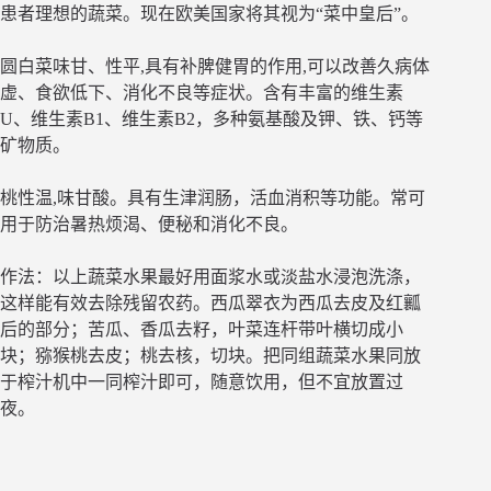
患者理想的蔬菜。现在欧美国家将其视为“菜中皇后”。
圆白菜味甘、性平,具有补脾健胃的作用,可以改善久病体
虚、食欲低下、消化不良等症状。含有丰富的维生素
U、维生素B1、维生素B2，多种氨基酸及钾、铁、钙等
矿物质。
桃性温,味甘酸。具有生津润肠，活血消积等功能。常可
用于防治暑热烦渴、便秘和消化不良。
作法：以上蔬菜水果最好用面浆水或淡盐水浸泡洗涤，
这样能有效去除残留农药。西瓜翠衣为西瓜去皮及红瓤
后的部分；苦瓜、香瓜去籽，叶菜连杆带叶横切成小
块；猕猴桃去皮；桃去核，切块。把同组蔬菜水果同放
于榨汁机中一同榨汁即可，随意饮用，但不宜放置过
夜。