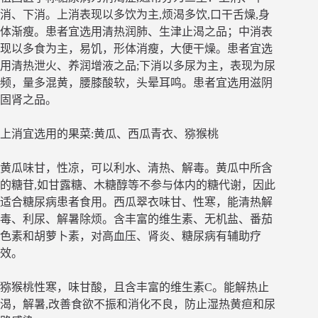
消、下消。上消表现以多饮为主,烦渴多饮,口干舌燥,身
体渐瘦。患者宜选用清热润肺、生津止渴之品；中消表
现以多食为主，易饥，形体消瘦，大便干燥。患者宜选
用清热泄火、养润增液之品;下消以多尿为主，表现为尿
频，量多混黄，腰膝酸软，头晕耳鸣。患者宜选用滋阴
固肾之品。
上消宜选用的果菜:黄瓜、西瓜青衣、猕猴桃
黄瓜味甘，性凉，可以利水、清热、解毒。黄瓜中所含
的糖苷,如甘露糖、木糖醇等不参与体内的糖代谢，因此
适合糖尿病患者食用。西瓜翠衣味甘、性寒，能清热解
毒、利尿、解暑除烦。含丰富的维生素、无机盐、番茄
色素和胡萝卜素，对高血压、肾炎、糖尿病有辅助疗
效。
猕猴桃性寒，味甘酸，且含丰富的维生素C。能解热止
渴，解暑,改善食欲不振和消化不良，防止湿热黄疸和尿