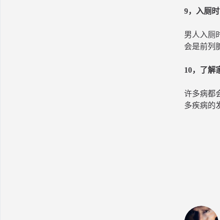
9，入厕
男人入厕
会是前列
10，了
许多病都
多疾病的