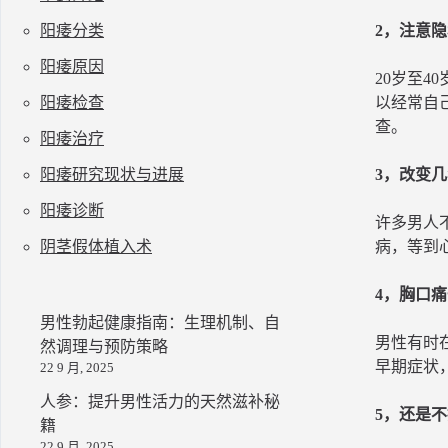
阳痿分类
2，注意
阳痿原因
20岁至
阳痿检查
以经常自
查。
阳痿治疗
阳痿研究现状与进展
3，改变
阳痿诊断
许多男人
阴茎假体植入术
病，等到
4，胸口
男性勃起健康指南：生理机制、自
男性有时
然调理与预防策略
早期症状
22 9 月, 2025
人参：提升男性活力的天然滋补秘
5，还是
籍
22 9 月, 2025