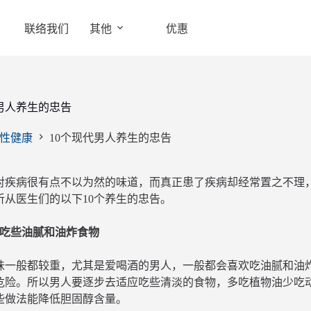
联络我们
其他
优惠
代男人养生的忠告
性健康
10个现代男人养生的忠告
对疾病很有点不以为然的味道，而真正患了疾病却经常置之不理
听从医生们的以下10个养生的忠告。
少吃些油腻和油炸食物
味一般都较重，尤其是爱喝酒的男人，一般都会喜欢吃油腻和油
危险。所以男人要逐步去适应吃些清淡的食物，多吃植物油少吃
些做法能降低胆固醇含量。