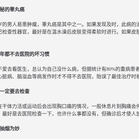
隐秘的睾丸癌
40岁的男人易患肿瘤，睾丸癌是其中之一。如果发现及时，此病的治
己检查性器官，最好是在温水澡后皮肤变得柔软时进行。如果皮
几年都不去医院的坏习惯
不爱去看医生，总认为自己没什么病，但据统计有80%的重病患
心脏病、脑溢血等病发作时才不得不去医院，贻误了最佳治疗时
痛一定要去检查
在干体力活或运动后会出现胸口痛的情况，一般休息片刻胸痛会
，最好是去医院检查一下，也许什么事都没有，但确诊后才使人
不抽烟为妙