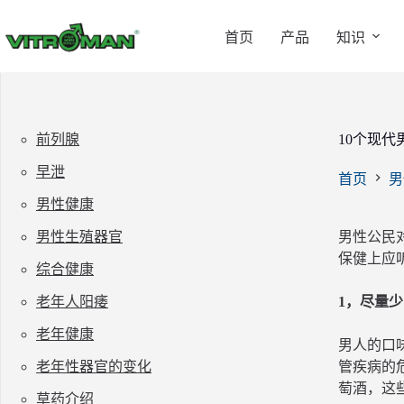
跳
过
首页
产品
知识
内
容
前列腺
10个现
早泄
首页
男
男性健康
男性生殖器官
男性公民
保健上应
综合健康
老年人阳痿
1，尽量
老年健康
男人的口
老年性器官的变化
管疾病的
萄酒，这
草药介绍